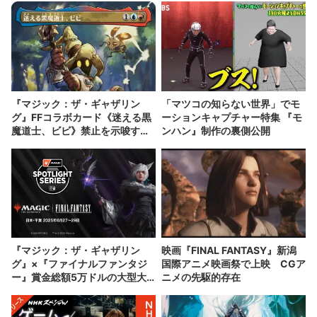
『マジック：ザ・ギャザリン
「マツコの知らない世界」でモ
グ』FFコラボカード《迷える黒
ーションキャプチャー特集 『モ
魔道士、ビビ》禁止を示唆する
ンハン』制作の裏側公開
異例の声明発表
『マジック：ザ・ギャザリン
映画『FINAL FANTASY』新潟
グ』×『ファイナルファンタジ
国際アニメ映画祭で上映 CGア
ー』賞金総額5万ドルの大型大
ニメの先駆的存在
会が日本初開催