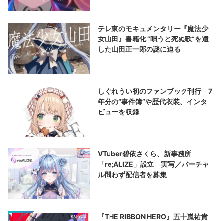
テレ東のモキュメンタリー『魔法少
女山田』書籍化 “唄うと死ぬ歌”を遺
した山田正一郎の謎に迫る
しぐれうい初のファンブック刊行 7
年分の“事件簿”や歴代衣装、インタ
ビューを収録
VTuber碧依さくら、新事務所
「re;ALIZE」設立 実写／バーチャ
ル問わず配信者を募集
『THE RIBBON HERO』五十嵐祐貴