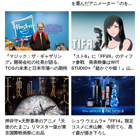
を選んだアニメーター「のを
か」の胸中
『マジック：ザ・ギャザリン
『スト6』に「FFVII」のティフ
グ』開発会社の社長が語る、
ァ参戦 発表映像はWIT
TCGの未来と日本市場への期待
STUDIO×『超かぐや姫！』山下
清悟が制作
押井守×天野喜孝のアニメ『天
シュウ ウエムラ×『FF14』限定
使のたまご』リマスター版が東
コスメに米山舞、寺田てら、黒
京国際映画祭に出品
イ森が描き下ろし