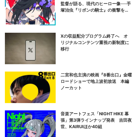
監督が語る、現代のヒーロー像──手
塚治虫『リボンの騎士』の衝撃を再
演する
Xの収益配分プログラム終了へ オ
リジナルコンテンツ重視の新制度に
移行
二宮和也主演の映画『8番出口』金曜
ロードショーで地上波初放送 本編
ノーカット
音楽アートフェス「NIGHT HIKE 幕
張」第3弾ラインナップ発表 吉田夜
世、KAIRUIほか40組