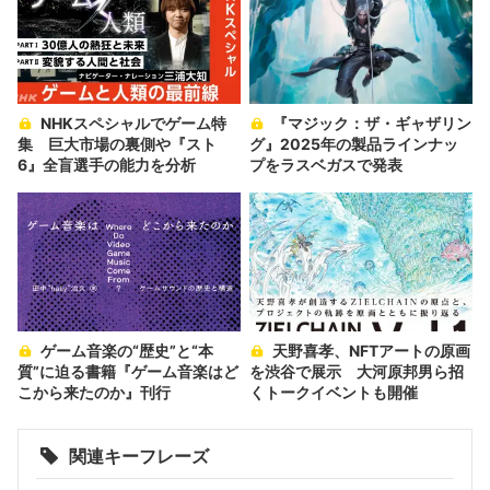
NHKスペシャルでゲーム特
『マジック：ザ・ギャザリン
集 巨大市場の裏側や『スト
グ』2025年の製品ラインナッ
6』全盲選手の能力を分析
プをラスベガスで発表
ゲーム音楽の“歴史”と“本
天野喜孝、NFTアートの原画
質”に迫る書籍『ゲーム音楽はど
を渋谷で展示 大河原邦男ら招
こから来たのか』刊行
くトークイベントも開催
関連キーフレーズ