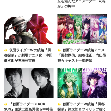
立を選んだアニメーター「のを
か」の胸中
仮面ライダーWの続編『風
仮面ライダーW続編アニメ
都探偵』が劇場アニメ化 津田
『風都探偵』細谷佳正、内山昂
健次郎が鳴海荘吉役
輝らキャスト一挙解禁
『仮面ライダーBLACK
仮面ライダーW続編『風都
SUN』主演は西島秀俊＆中村倫
探偵』翔太郎＆フィリップ描く