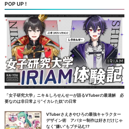
POP UP !
「女子研究大学」ニキ＆しろせんせーが語るVTuberの最適解 必
要なのは非日常より“イカレた奴”の日常
VTuberさえきやひろの最強キャラクター
デザイン術 アバター制作は好きだけじゃ
なく“嫌い”もブチ込む!?