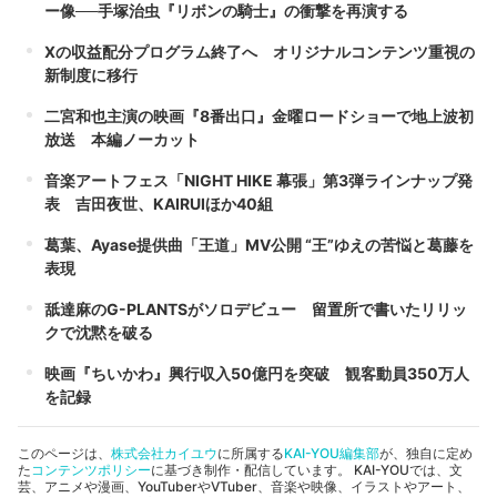
ー像──手塚治虫『リボンの騎士』の衝撃を再演する
Xの収益配分プログラム終了へ オリジナルコンテンツ重視の
新制度に移行
二宮和也主演の映画『8番出口』金曜ロードショーで地上波初
放送 本編ノーカット
音楽アートフェス「NIGHT HIKE 幕張」第3弾ラインナップ発
表 吉田夜世、KAIRUIほか40組
葛葉、Ayase提供曲「王道」MV公開 “王”ゆえの苦悩と葛藤を
表現
舐達麻のG-PLANTSがソロデビュー 留置所で書いたリリッ
クで沈黙を破る
映画『ちいかわ』興行収入50億円を突破 観客動員350万人
を記録
このページは、
株式会社カイユウ
に所属する
KAI-YOU編集部
が、独自に定め
た
コンテンツポリシー
に基づき制作・配信しています。 KAI-YOUでは、文
芸、アニメや漫画、YouTuberやVTuber、音楽や映像、イラストやアート、