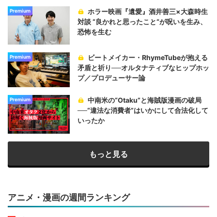
ホラー映画『遺愛』酒井善三×大森時生
Premium
対談 “良かれと思ったこと“が呪いを生み、
恐怖を生む
ビートメイカー・RhymeTubeが抱える
Premium
矛盾と祈り──オルタナティブなヒップホッ
プ／プロデューサー論
中南米の“Otaku”と海賊版漫画の破局
Premium
──“違法な消費者”はいかにして合法化して
いったか
もっと見る
アニメ・漫画の週間ランキング