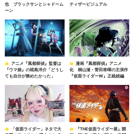
也 ブラックサンとシャドーム
ティザービジュアル
ーン
アニメ『風都探偵』監督は
漫画『風都探偵』アニメ
『ウマ娘』の椛島洋介「どうし
化 桐山漣・菅田将暉の主演作
ても自分が務めたかった」
『仮面ライダーW』正統続編
「仮面ライダー」ネタで大
『THE仮面ライダー展』開