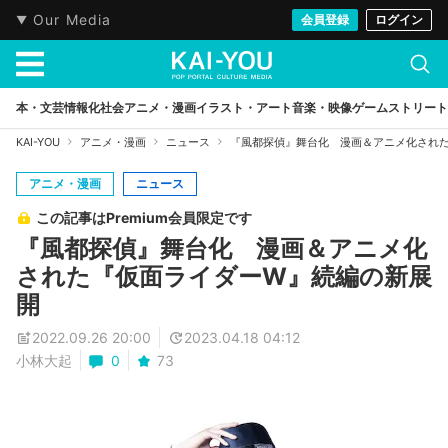
Our Media
会員登録
ログイン
本・文芸
情報化社会
アニメ・漫画
イラスト・アート
音楽・映像
ゲーム
ストリート
KAI-YOU
アニメ・漫画
ニュース
『風都探偵』舞台化 漫画＆アニメ化され
アニメ・漫画
ニュース
この記事はPremium会員限定です
『風都探偵』舞台化 漫画＆アニメ化
された『仮面ライダーW』続編の新展
開
2022.09.26 20:00
2023.04.18 04:12
小林大起
0
73