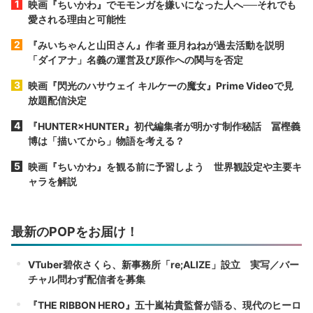
映画『ちいかわ』でモモンガを嫌いになった人へ──それでも
愛される理由と可能性
『みいちゃんと山田さん』作者 亜月ねねが過去活動を説明
「ダイアナ」名義の運営及び原作への関与を否定
映画『閃光のハサウェイ キルケーの魔女』Prime Videoで見
放題配信決定
『HUNTER×HUNTER』初代編集者が明かす制作秘話 冨樫義
博は「描いてから」物語を考える？
映画『ちいかわ』を観る前に予習しよう 世界観設定や主要キ
ャラを解説
最新のPOPをお届け！
VTuber碧依さくら、新事務所「re;ALIZE」設立 実写／バー
チャル問わず配信者を募集
『THE RIBBON HERO』五十嵐祐貴監督が語る、現代のヒーロ