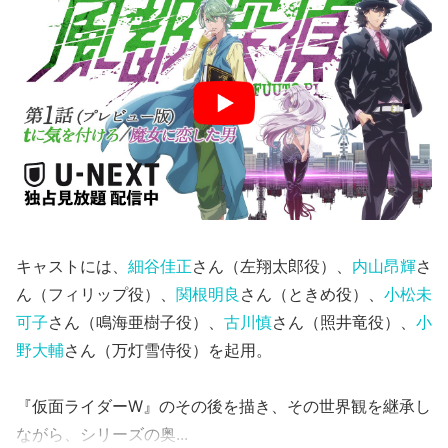
キャストには、
細谷佳正
さん（左翔太郎役）、
内山昂輝
さ
ん（フィリップ役）、
関根明良
さん（ときめ役）、
小松未
可子
さん（鳴海亜樹子役）、
古川慎
さん（照井竜役）、
小
野大輔
さん（万灯雪侍役）を起用。
『仮面ライダーW』のその後を描き、その世界観を継承し
ながら、シリーズの奥...