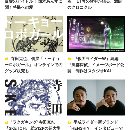
反響のアイドル！ 環木あんずに
催 旧1号の背中が語る、激闘
聞く特撮への愛
のクロニクル
寺田克也、個展「トーキョ
『仮面ライダーW』続編
ーロボガール」 オンラインでの
『風都探偵』イメージボード公
グッズ販売も
開 制作はスタジオKAI
“ラクガキング“寺田克也
平成ライダー新ブランド
『SKETCH』 総512Pの超大型
「HENSHIN」 インタビューで