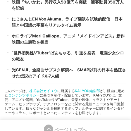
映画『ちいかわ』興行収入50億円を突破 観客動員350万人
を記録
にじさんじEN Vox Akuma、ライブ翻訳を試験的配信 日本
語と中国語の字幕をリアルタイム表示
ホロライブMori Calliope、アニメ『メイドインアビス』新作
映画の主題歌を担当
“世界初男性VTuber”ばあちゃる、引退を発表 電脳少女シロ
の戦友
光GENJI、全楽曲サブスク解禁へ SMAP以前の日本を熱狂さ
せた伝説のアイドル7人組
このページは、
株式会社カイユウ
に所属する
KAI-YOU編集部
が、独自に定め
た
コンテンツポリシー
に基づき制作・配信しています。 KAI-YOUでは、文
芸、アニメや漫画、YouTuberやVTuber、音楽や映像、イラストやアート、
ゲーム、ヒップホップ、テクノロジーなどに関する最新ニュースを毎日更新
しています。様々なジャンルを横断するポップカルチャーに関するインタビ
ューやコラム、レポートといったコンテンツをお届けします。
ページトップへ