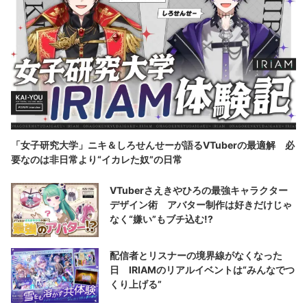
「女子研究大学」ニキ＆しろせんせーが語るVTuberの最適解 必
要なのは非日常より“イカレた奴”の日常
VTuberさえきやひろの最強キャラクター
デザイン術 アバター制作は好きだけじゃ
なく“嫌い”もブチ込む!?
配信者とリスナーの境界線がなくなった
日 IRIAMのリアルイベントは“みんなでつ
くり上げる”