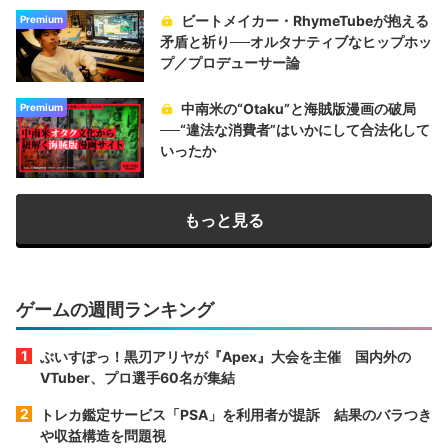
ビートメイカー・RhymeTubeが抱える
Premium
矛盾と祈り──オルタナティブなヒップホッ
プ／プロデューサー論
中南米の“Otaku”と海賊版漫画の破局
Premium
──“違法な消費者”はいかにして合法化して
いったか
もっと見る
ゲームの週間ランキング
ぶいすぽっ！黒刃アリヤが『Apex』大会を主催 国内外の
VTuber、プロ選手60名が集結
トレカ鑑定サービス「PSA」を利用者が提訴 結果のバラつき
や収益構造を問題視