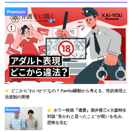
Premium
どこから“わいせつ”なの？ Fantia騒動から考える、性的表現と
法規制の実情
ホラー映画『遺愛』酒井善三×大森時生
Premium
対談 “良かれと思ったこと“が呪いを生み、
恐怖を生む