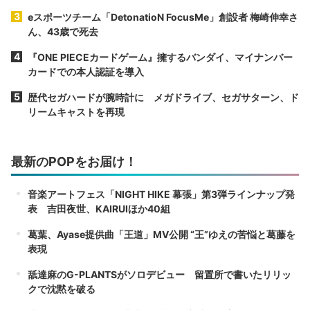
eスポーツチーム「DetonatioN FocusMe」創設者 梅崎伸幸さ
ん、43歳で死去
『ONE PIECEカードゲーム』擁するバンダイ、マイナンバー
カードでの本人認証を導入
歴代セガハードが腕時計に メガドライブ、セガサターン、ド
リームキャストを再現
最新のPOPをお届け！
音楽アートフェス「NIGHT HIKE 幕張」第3弾ラインナップ発
表 吉田夜世、KAIRUIほか40組
葛葉、Ayase提供曲「王道」MV公開 “王”ゆえの苦悩と葛藤を
表現
舐達麻のG-PLANTSがソロデビュー 留置所で書いたリリッ
クで沈黙を破る