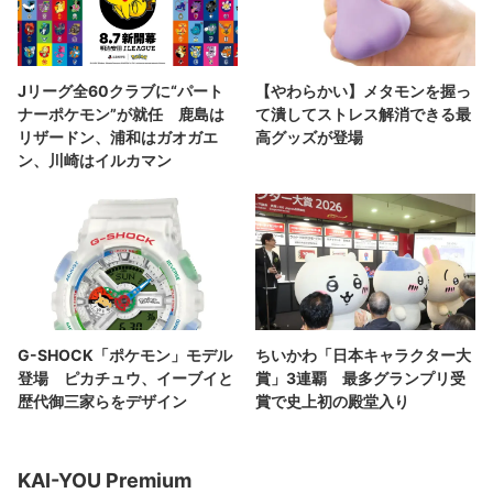
Jリーグ全60クラブに“パート
【やわらかい】メタモンを握っ
ナーポケモン”が就任 鹿島は
て潰してストレス解消できる最
リザードン、浦和はガオガエ
高グッズが登場
ン、川崎はイルカマン
G-SHOCK「ポケモン」モデル
ちいかわ「日本キャラクター大
登場 ピカチュウ、イーブイと
賞」3連覇 最多グランプリ受
歴代御三家らをデザイン
賞で史上初の殿堂入り
KAI-YOU Premium