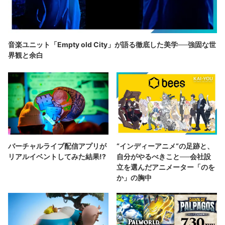
音楽ユニット「Empty old City」が語る徹底した美学──強固な世
界観と余白
バーチャルライブ配信アプリが
“インディーアニメ“の足跡と、
リアルイベントしてみた結果!?
自分がやるべきこと──会社設
立を選んだアニメーター「のを
か」の胸中