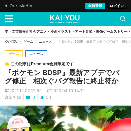
Our Media
会員登録
ログイン
本・文芸
情報化社会
アニメ・漫画
イラスト・アート
音楽・映像
ゲーム
ストリート
KAI-YOU
ゲーム
ニュース
『ポケモン BDSP』最新アプデでバグ修正 相次
ゲーム
ニュース
この記事はPremium会員限定です
『ポケモン BDSP』最新アプデでバ
グ修正 相次ぐバグ報告に終止符か
2021.12.02 12:52
2023.04.10 14:12
森田将輝
0
54