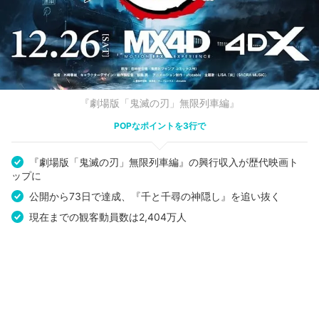
『劇場版「鬼滅の刃」無限列車編』
POPなポイントを3行で
『劇場版「鬼滅の刃」無限列車編』の興行収入が歴代映画ト
ップに
公開から73日で達成、『千と千尋の神隠し』を追い抜く
現在までの観客動員数は2,404万人