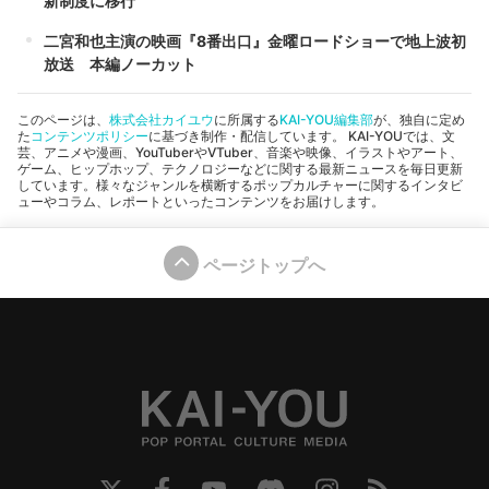
新制度に移行
二宮和也主演の映画『8番出口』金曜ロードショーで地上波初
放送 本編ノーカット
このページは、
株式会社カイユウ
に所属する
KAI-YOU編集部
が、独自に定め
た
コンテンツポリシー
に基づき制作・配信しています。 KAI-YOUでは、文
芸、アニメや漫画、YouTuberやVTuber、音楽や映像、イラストやアート、
ゲーム、ヒップホップ、テクノロジーなどに関する最新ニュースを毎日更新
しています。様々なジャンルを横断するポップカルチャーに関するインタビ
ューやコラム、レポートといったコンテンツをお届けします。
ページトップへ