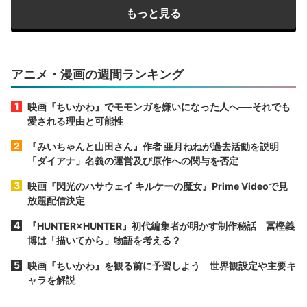
もっと見る
アニメ・漫画の週間ランキング
映画『ちいかわ』でモモンガを嫌いになった人へ──それでも
愛される理由と可能性
『みいちゃんと山田さん』作者 亜月ねねが過去活動を説明
「ダイアナ」名義の運営及び原作への関与を否定
映画『閃光のハサウェイ キルケーの魔女』Prime Videoで見
放題配信決定
『HUNTER×HUNTER』初代編集者が明かす制作秘話 冨樫義
博は「描いてから」物語を考える？
映画『ちいかわ』を観る前に予習しよう 世界観設定や主要キ
ャラを解説