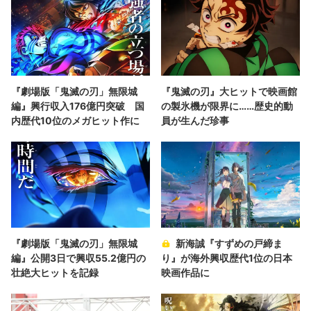
『劇場版「鬼滅の刃」無限城
『鬼滅の刃』大ヒットで映画館
編』興行収入176億円突破 国
の製氷機が限界に……歴史的動
内歴代10位のメガヒット作に
員が生んだ珍事
『劇場版「鬼滅の刃」無限城
新海誠『すずめの戸締ま
編』公開3日で興収55.2億円の
り』が海外興収歴代1位の日本
壮絶大ヒットを記録
映画作品に