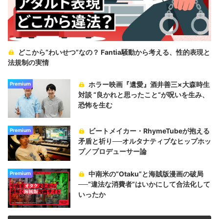
どこから“わいせつ”なの？ Fantia騒動から考える、性的表現と
法規制の実情
ホラー映画『遺愛』酒井善三×大森時生
Premium
対談 “良かれと思ったこと“が呪いを生み、
恐怖を生む
ビートメイカー・RhymeTubeが抱える
Premium
矛盾と祈り──オルタナティブなヒップホッ
プ／プロデューサー論
中南米の“Otaku”と海賊版漫画の破局
Premium
──“違法な消費者”はいかにして合法化して
いったか