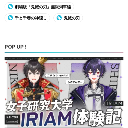
劇場版「鬼滅の刃」無限列車編
千と千尋の神隠し
鬼滅の刃
POP UP !