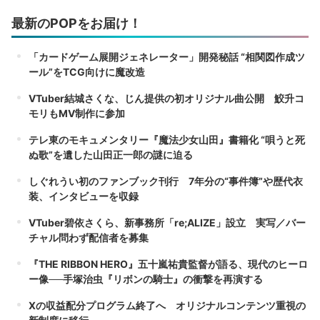
最新のPOPをお届け！
「カードゲーム展開ジェネレーター」開発秘話 “相関図作成ツ
ール”をTCG向けに魔改造
VTuber結城さくな、じん提供の初オリジナル曲公開 鮫升コ
モリもMV制作に参加
テレ東のモキュメンタリー『魔法少女山田』書籍化 “唄うと死
ぬ歌”を遺した山田正一郎の謎に迫る
しぐれうい初のファンブック刊行 7年分の“事件簿”や歴代衣
装、インタビューを収録
VTuber碧依さくら、新事務所「re;ALIZE」設立 実写／バー
チャル問わず配信者を募集
『THE RIBBON HERO』五十嵐祐貴監督が語る、現代のヒーロ
ー像──手塚治虫『リボンの騎士』の衝撃を再演する
Xの収益配分プログラム終了へ オリジナルコンテンツ重視の