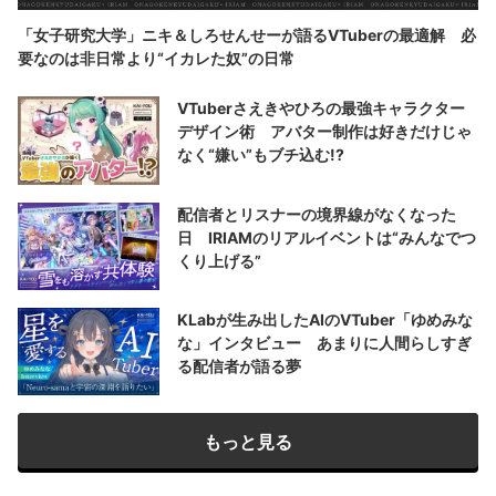
「女子研究大学」ニキ＆しろせんせーが語るVTuberの最適解 必
要なのは非日常より“イカレた奴”の日常
VTuberさえきやひろの最強キャラクター
デザイン術 アバター制作は好きだけじゃ
なく“嫌い”もブチ込む!?
配信者とリスナーの境界線がなくなった
日 IRIAMのリアルイベントは“みんなでつ
くり上げる”
KLabが生み出したAIのVTuber「ゆめみな
な」インタビュー あまりに人間らしすぎ
る配信者が語る夢
もっと見る