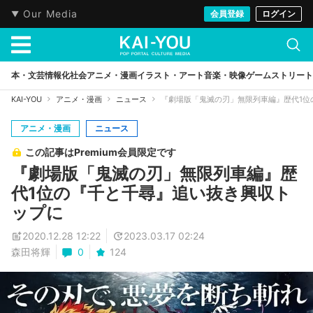
Our Media
会員登録
ログイン
本・文芸
情報化社会
アニメ・漫画
イラスト・アート
音楽・映像
ゲーム
ストリート
KAI-YOU
アニメ・漫画
ニュース
『劇場版「鬼滅の刃」無限列車編』歴代1位
アニメ・漫画
ニュース
この記事はPremium会員限定です
『劇場版「鬼滅の刃」無限列車編』歴
代1位の『千と千尋』追い抜き興収ト
ップに
2020.12.28 12:22
2023.03.17 02:24
森田将輝
0
124