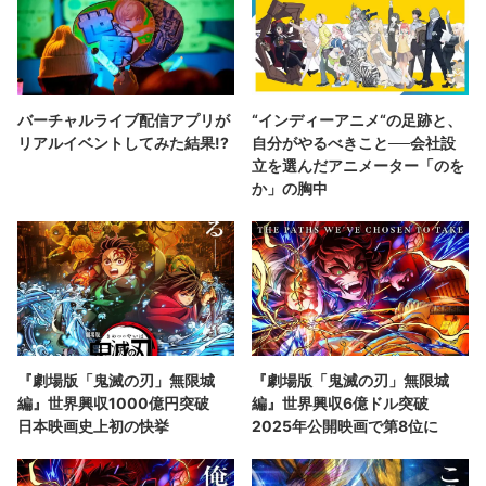
バーチャルライブ配信アプリが
“インディーアニメ“の足跡と、
リアルイベントしてみた結果!?
自分がやるべきこと──会社設
立を選んだアニメーター「のを
か」の胸中
『劇場版「鬼滅の刃」無限城
『劇場版「鬼滅の刃」無限城
編』世界興収1000億円突破
編』世界興収6億ドル突破
日本映画史上初の快挙
2025年公開映画で第8位に