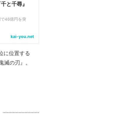
『千と千尋』
で46億円を突
kai-you.net
入／動員数の合計と
位に位置する
8日の興行収入
鬼滅の刃』。