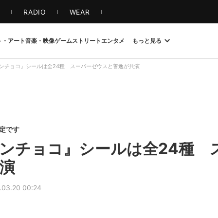
S
RADIO
WEAR
ト・アート
音楽・映像
ゲーム
ストリート
エンタメ
もっと見る
ンチョコ』シールは全24種 スーパーゼウスと善逸が共演
限定です
ンチョコ』シールは全24種 
演
.03.20 00:24