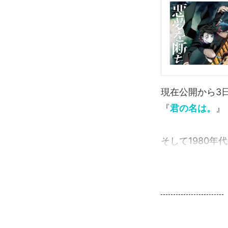
現在公開から3
『
君の名は。
』
そして1980年代か