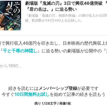
劇場版『鬼滅の刃』3日で興収46億突破 
『君の名は。』に迫る勢い
『劇場版「鬼滅の刃」無限列車編』の興行収入が3日間
破。動員数が342万493人を記録した。
これは公開初日10月16日から10月18日までの興行収
なり、日別の値は以下の通りとなる。
日で興行収入46億円を叩き出し、日本映画の歴代興収上
『劇場版「鬼滅の刃」無限列車編』10月16日〜10月1
10月16日（金） 動員数：91万507人／興…
『
千と千尋の神隠し
』に迫る勢いの劇場版が公開中の『
ら1990...
続きを読むには
メンバーシップ登録
が必要です
今すぐ
10日間無料お試し
を始めて記事の続きを読もう
残り 1,128文字 / 画像1枚