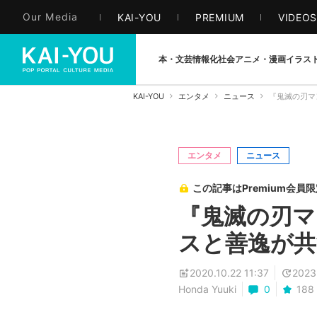
Our Media
KAI-YOU
PREMIUM
VIDEO
本・文芸
情報化社会
アニメ・漫画
イラス
KAI-YOU
エンタメ
ニュース
『鬼滅の刃マ
エンタメ
ニュース
この記事はPremium会員
『鬼滅の刃マ
スと善逸が共
2020.10.22 11:37
2023
Honda Yuuki
0
188