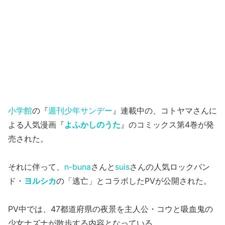
小学館
の『
週刊少年サンデー
』連載中の、コトヤマさんに
よる人気漫画『
よふかしのうた
』のコミックス第4巻が発
売された。
それに伴って、
n-buna
さんと
suis
さんの人気ロックバン
ド・
ヨルシカ
の「逃亡」とコラボしたPVが公開された。
PV中では、47都道府県の夜景を主人公・コウと吸血鬼の
少女ナズナが散歩する内容となっている。