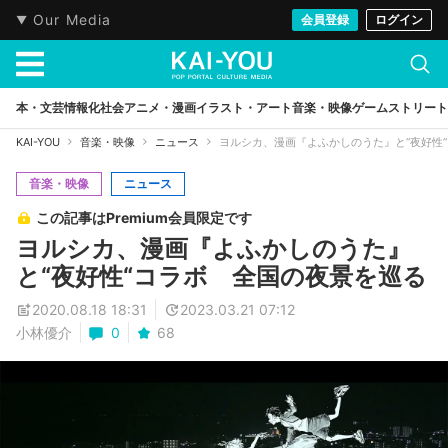
Our Media
会員登録
ログイン
本・文芸
情報化社会
アニメ・漫画
イラスト・アート
音楽・映像
ゲーム
ストリート
KAI-YOU
音楽・映像
ニュース
ヨルシカ、漫画『よふかしのうた』と“夜好性
音楽・映像
ニュース
この記事はPremium会員限定です
ヨルシカ、漫画『よふかしのうた』
と“夜好性“コラボ 全国の夜景を巡る
2020.08.18 18:31
2023.03.21 07:12
小林優介
0
68