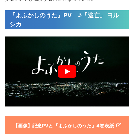
『よふかしのうた』PV ♪「逃亡」 ヨル
シカ
【画像】記念PVと『よふかしのうた』4巻表紙