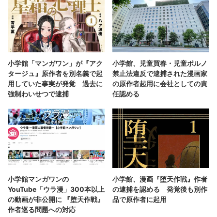
小学館「マンガワン」が『アク
小学館、児童買春・児童ポルノ
タージュ』原作者を別名義で起
禁止法違反で逮捕された漫画家
用していた事実が発覚 過去に
の原作者起用に会社としての責
強制わいせつで逮捕
任認める
小学館マンガワンの
小学館、漫画『堕天作戦』作者
YouTube「ウラ漫」300本以上
の逮捕を認める 発覚後も別作
の動画が非公開に 『堕天作戦』
品で原作者に起用
作者巡る問題への対応