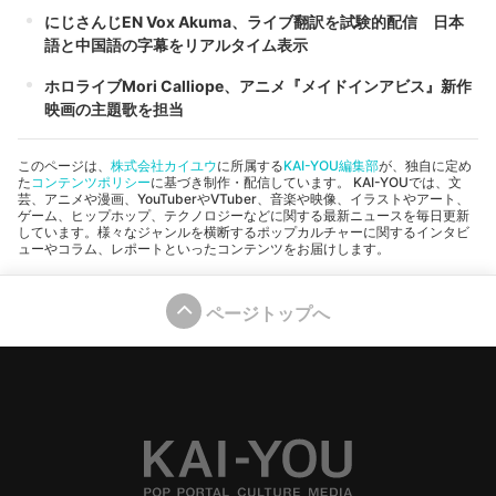
にじさんじEN Vox Akuma、ライブ翻訳を試験的配信 日本
語と中国語の字幕をリアルタイム表示
ホロライブMori Calliope、アニメ『メイドインアビス』新作
映画の主題歌を担当
このページは、
株式会社カイユウ
に所属する
KAI-YOU編集部
が、独自に定め
た
コンテンツポリシー
に基づき制作・配信しています。 KAI-YOUでは、文
芸、アニメや漫画、YouTuberやVTuber、音楽や映像、イラストやアート、
ゲーム、ヒップホップ、テクノロジーなどに関する最新ニュースを毎日更新
しています。様々なジャンルを横断するポップカルチャーに関するインタビ
ューやコラム、レポートといったコンテンツをお届けします。
ページトップへ