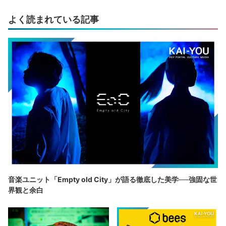
よく読まれている記事
音楽ユニット「Empty old City」が語る徹底した美学──強固な世
界観と余白