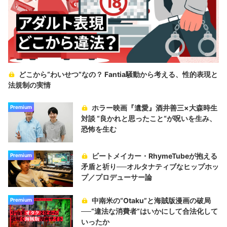
どこから“わいせつ”なの？ Fantia騒動から考える、性的表現と
法規制の実情
ホラー映画『遺愛』酒井善三×大森時生
Premium
対談 “良かれと思ったこと“が呪いを生み、
恐怖を生む
ビートメイカー・RhymeTubeが抱える
Premium
矛盾と祈り──オルタナティブなヒップホッ
プ／プロデューサー論
中南米の“Otaku”と海賊版漫画の破局
Premium
──“違法な消費者”はいかにして合法化して
いったか