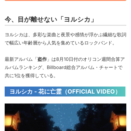
今、目が離せない「ヨルシカ」
ヨルシカは、多彩な楽曲と夜景や感情が浮かぶ繊細な歌詞
で幅広い年齢層から人気を集めているロックバンド。
最新アルバム「
盗作
」は8月10日付のオリコン週間合算ア
ルバムランキング、Billboard総合アルバム・チャートで
共に1位を獲得している。
ヨルシカ - 花に亡霊（OFFICIAL VIDEO）