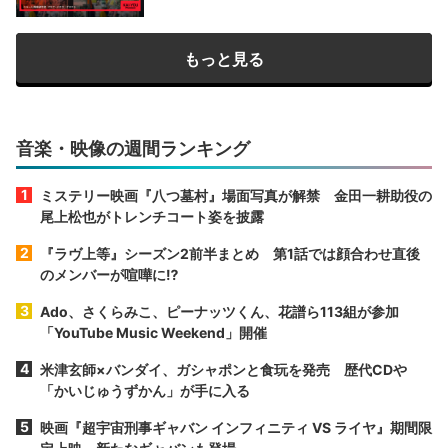
もっと見る
音楽・映像の週間ランキング
ミステリー映画『八つ墓村』場面写真が解禁 金田一耕助役の
尾上松也がトレンチコート姿を披露
『ラヴ上等』シーズン2前半まとめ 第1話では顔合わせ直後
のメンバーが喧嘩に⁉︎
Ado、さくらみこ、ピーナッツくん、花譜ら113組が参加
「YouTube Music Weekend」開催
米津玄師×バンダイ、ガシャポンと食玩を発売 歴代CDや
「かいじゅうずかん」が手に入る
映画『超宇宙刑事ギャバン インフィニティ VS ライヤ』期間限