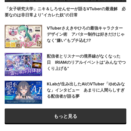
「女子研究大学」ニキ＆しろせんせーが語るVTuberの最適解 必
要なのは非日常より“イカレた奴”の日常
VTuberさえきやひろの最強キャラクター
デザイン術 アバター制作は好きだけじゃ
なく“嫌い”もブチ込む!?
配信者とリスナーの境界線がなくなった
日 IRIAMのリアルイベントは“みんなでつ
くり上げる”
KLabが生み出したAIのVTuber「ゆめみな
な」インタビュー あまりに人間らしすぎ
る配信者が語る夢
もっと見る