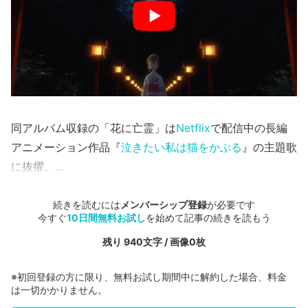
同アルバム収録の「花に亡霊」は
Netflix
で配信中の長編
アニメーション作品『
泣きたい私は猫をかぶる
』の主題歌
に抜擢。...
続きを読むには
メンバーシップ登録
が必要です
今すぐ
10日間無料お試し
を始めて記事の続きを読もう
残り 940文字 / 画像0枚
※初回登録の方に限り、無料お試し期間中に解約した場合、料金
は一切かかりません。