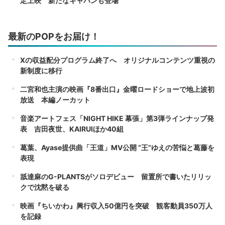
定上映 新たなギャバンも登場
最新のPOPをお届け！
Xの収益配分プログラム終了へ オリジナルコンテンツ重視の
新制度に移行
二宮和也主演の映画『8番出口』金曜ロードショーで地上波初
放送 本編ノーカット
音楽アートフェス「NIGHT HIKE 幕張」第3弾ラインナップ発
表 吉田夜世、KAIRUIほか40組
葛葉、Ayase提供曲「王道」MV公開 “王”ゆえの苦悩と葛藤を
表現
舐達麻のG-PLANTSがソロデビュー 留置所で書いたリリッ
クで沈黙を破る
映画『ちいかわ』興行収入50億円を突破 観客動員350万人
を記録