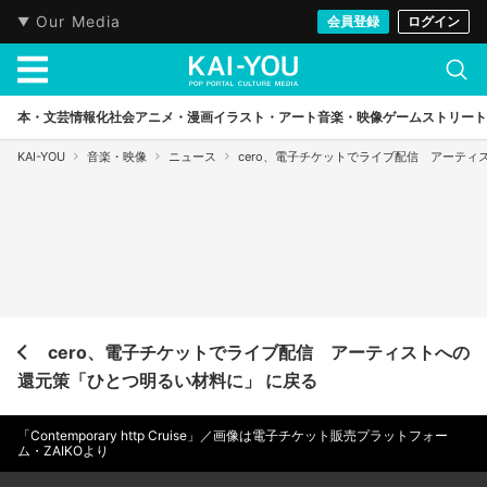
Our Media
会員登録
ログイン
本・文芸
情報化社会
アニメ・漫画
イラスト・アート
音楽・映像
ゲーム
ストリート
KAI-YOU
音楽・映像
ニュース
cero、電子チケットでライブ配信 アーテ
cero、電子チケットでライブ配信 アーティストへの
還元策「ひとつ明るい材料に」 に戻る
「Contemporary http Cruise」／画像は電子チケット販売プラットフォー
ム・ZAIKOより