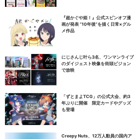
『超かぐや姫！』公式スピンオフ漫
画が発表 “10年後”を描く日常×グル
メ作品
にじさんじ叶ら3名、ワンマンライブ
のダイジェスト映像を街頭ビジョン
で放映
「ずとまよTCG」の公式大会、約3
年ぶりに開催 限定カードやグッズ
も登場
Creepy Nuts、12万人動員の国内ア