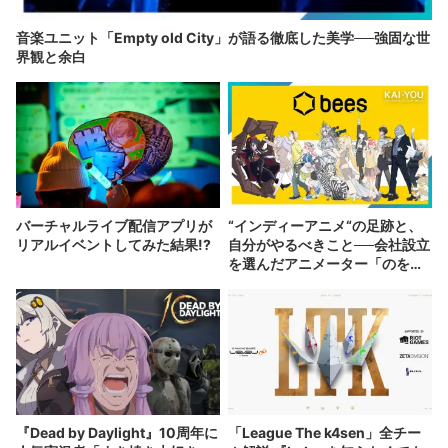
音楽ユニット「Empty old City」が語る徹底した美学──強固な世
界観と余白
バーチャルライブ配信アプリが
“インディーアニメ“の足跡と、
リアルイベントしてみた結果!?
自分がやるべきこと──会社設立
を選んだアニメーター「のを
か」の胸中
『Dead by Daylight』10周年に
「League The k4sen」全チー