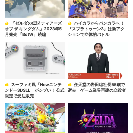
『ゼルダの伝説 ティアーズ
ハイカラからバンカラへ ！
オブ ザ キングダム』2023年5
『スプラトゥーン3』は新アク
月発売 『BotW』続編
ションで立体的バトル
スーファミ風「Newニンテ
任天堂の岩田聡社長55歳で
ンドー3DSLL」がシブい！ 公式
逝去 ゲーム業界再建の立役者
限定で受注販売