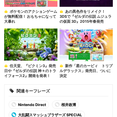
ポケモンのアクションゲーム
あの異色作をリメイク！
が無料配信！ おもちゃになって
3DSで『ゼルダの伝説 ムジュラ
大暴れ
の仮面 3D』2015年春発売
任天堂、『ピクミン3』発売
新作「星のカービィ トリプ
日や『ゼルダの伝説 神々のトラ
ルデラックス」発売日、ついに
イフォース2』開発を発表！
決定
関連キーフレーズ
Nintendo Direct
桜井政博
大乱闘スマッシュブラザーズ SPECIAL