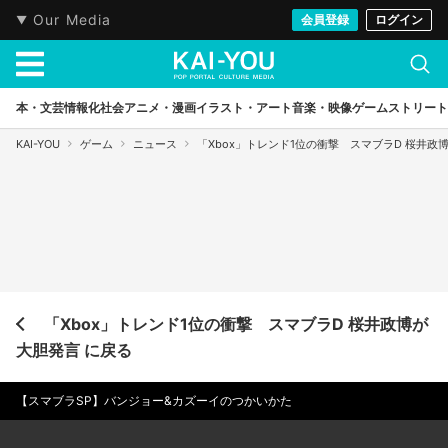
Our Media
会員登録
ログイン
本・文芸
情報化社会
アニメ・漫画
イラスト・アート
音楽・映像
ゲーム
ストリート
KAI-YOU
ゲーム
ニュース
「Xbox」トレンド1位の衝撃 スマブラD 桜井政
「Xbox」トレンド1位の衝撃 スマブラD 桜井政博が
大胆発言 に戻る
【スマブラSP】バンジョー&カズーイのつかいかた