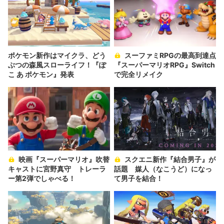
ポケモン新作はマイクラ、どう
スーファミRPGの最高到達点
ぶつの森風スローライフ！『ぽ
『スーパーマリオRPG』Switch
こ あ ポケモン』発表
で完全リメイク
映画『スーパーマリオ』吹替
スクエニ新作『結合男子』が
キャストに宮野真守 トレーラ
話題 媒人（なこうど）になっ
ー第2弾でしゃべる！
て男子を結合！