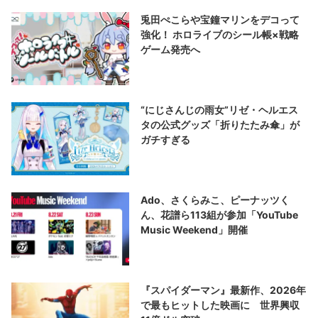
兎田ぺこらや宝鐘マリンをデコって
強化！ ホロライブのシール帳×戦略
ゲーム発売へ
“にじさんじの雨女”リゼ・ヘルエス
タの公式グッズ「折りたたみ傘」が
ガチすぎる
Ado、さくらみこ、ピーナッツく
ん、花譜ら113組が参加「YouTube
Music Weekend」開催
『スパイダーマン』最新作、2026年
で最もヒットした映画に 世界興収