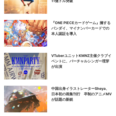
11億ドル突破
『ONE PIECEカードゲーム』擁する
バンダイ、マイナンバーカードでの
本人認証を導入
VTuberユニットKMNZ主催クラブイ
ベントに、バーチャルシンガー理芽
が出演
中国出身イラストレーターSheya、
日本初の画集刊行 卒制のアニメMV
が話題の新鋭