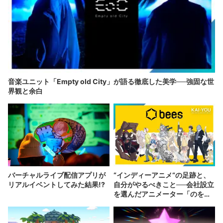
音楽ユニット「Empty old City」が語る徹底した美学──強固な世
界観と余白
バーチャルライブ配信アプリが
“インディーアニメ“の足跡と、
リアルイベントしてみた結果!?
自分がやるべきこと──会社設立
を選んだアニメーター「のを
か」の胸中