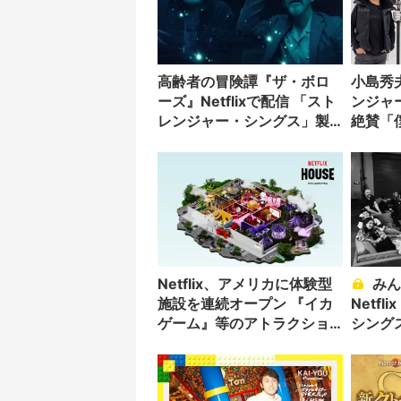
高齢者の冒険譚『ザ・ボロ
小島秀夫
ーズ』Netflixで配信 「スト
ンジャ
レンジャー・シングス」製
絶賛「
作陣の新作
ラマ」
Netflix、アメリカに体験型
みんなもう大人じゃん！
施設を連続オープン 『イカ
Netf
ゲーム』等のアトラクショ
シング
ンを展開
2025