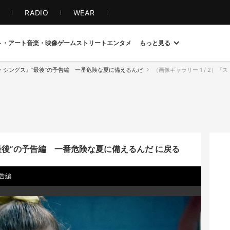
S
RADIO
WEAR
ト・アート
音楽・映像
ゲーム
ストリート
エンタメ
もっと見る
・シングス』“最後”の予告編 一番危険な夏に備えるんだ
（画像ギャラリー 1 / 2）
後”の予告編 一番危険な夏に備えるんだ に戻る
告編