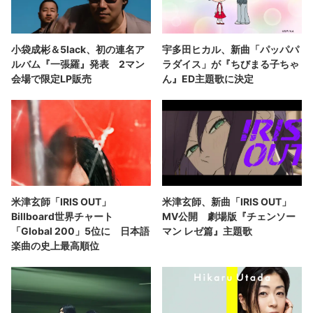
小袋成彬＆5lack、初の連名ア
宇多田ヒカル、新曲「パッパパ
ルバム『一張羅』発表 2マン
ラダイス」が『ちびまる子ちゃ
会場で限定LP販売
ん』ED主題歌に決定
米津玄師「IRIS OUT」
米津玄師、新曲「IRIS OUT」
Billboard世界チャート
MV公開 劇場版『チェンソー
「Global 200」5位に 日本語
マン レゼ篇』主題歌
楽曲の史上最高順位