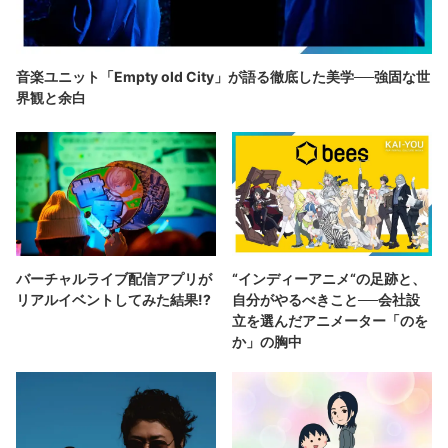
音楽ユニット「Empty old City」が語る徹底した美学──強固な世
界観と余白
バーチャルライブ配信アプリが
“インディーアニメ“の足跡と、
リアルイベントしてみた結果!?
自分がやるべきこと──会社設
立を選んだアニメーター「のを
か」の胸中