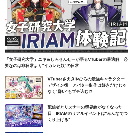
「女子研究大学」ニキ＆しろせんせーが語るVTuberの最適解 必
要なのは非日常より“イカレた奴”の日常
VTuberさえきやひろの最強キャラクター
デザイン術 アバター制作は好きだけじゃ
なく“嫌い”もブチ込む!?
配信者とリスナーの境界線がなくなった
日 IRIAMのリアルイベントは“みんなでつ
くり上げる”