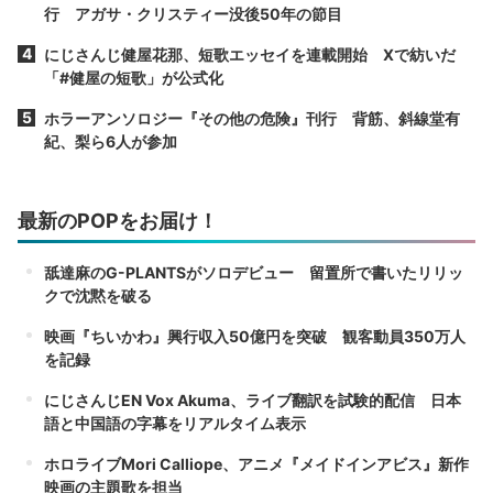
行 アガサ・クリスティー没後50年の節目
にじさんじ健屋花那、短歌エッセイを連載開始 Xで紡いだ
「#健屋の短歌」が公式化
ホラーアンソロジー『その他の危険』刊行 背筋、斜線堂有
紀、梨ら6人が参加
最新のPOPをお届け！
舐達麻のG-PLANTSがソロデビュー 留置所で書いたリリッ
クで沈黙を破る
映画『ちいかわ』興行収入50億円を突破 観客動員350万人
を記録
にじさんじEN Vox Akuma、ライブ翻訳を試験的配信 日本
語と中国語の字幕をリアルタイム表示
ホロライブMori Calliope、アニメ『メイドインアビス』新作
映画の主題歌を担当