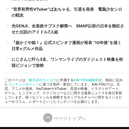
“世界初男性VTuber”ばあちゃる、引退を発表 電脳少女シロ
の戦友
光GENJI、全楽曲サブスク解禁へ SMAP以前の日本を熱狂さ
せた伝説のアイドル7人組
『超かぐや姫！』公式スピンオフ漫画が発表 “10年後”を描く
日常×グルメ作品
にじさんじ叶ら3名、ワンマンライブのダイジェスト映像を街
頭ビジョンで放映
このページは、
株式会社カイユウ
に所属する
KAI-YOU編集部
が、独自に定め
た
コンテンツポリシー
に基づき制作・配信しています。 KAI-YOUでは、文
芸、アニメや漫画、YouTuberやVTuber、音楽や映像、イラストやアート、
ゲーム、ヒップホップ、テクノロジーなどに関する最新ニュースを毎日更新
しています。様々なジャンルを横断するポップカルチャーに関するインタビ
ューやコラム、レポートといったコンテンツをお届けします。
ページトップへ