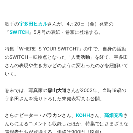
歌手の
宇多田ヒカル
さんが、4月20日（金）発売の
『
SWITCH
』5月号の表紙・巻頭に登場する。
特集「WHERE IS YOUR SWITCH?」の中で、自身の活動
のSWITCH＝転換点となった「人間活動」を経て、宇多田
さんの表現や生き方がどのように変わったのかを紐解いて
いく。
巻末では、写真家の
森山大道
さんが2002年、当時19歳の
宇多田さんを撮り下ろした未発表写真も公開。
さらに
ピーター・バラカン
さん、
KOHH
さん、
高畑充希
さ
んらによるコメントも収録したほか、特集ではさまざまな
表現者たちが登場する。価格は900円（税別）。