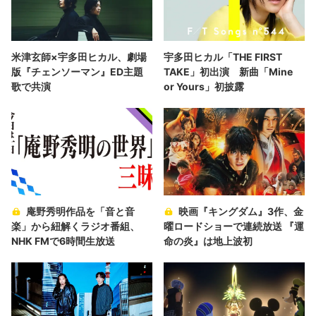
米津玄師×宇多田ヒカル、劇場
宇多田ヒカル「THE FIRST
版『チェンソーマン』ED主題
TAKE」初出演 新曲「Mine
歌で共演
or Yours」初披露
庵野秀明作品を「音と音
映画『キングダム』3作、金
楽」から紐解くラジオ番組、
曜ロードショーで連続放送 『運
NHK FMで6時間生放送
命の炎』は地上波初