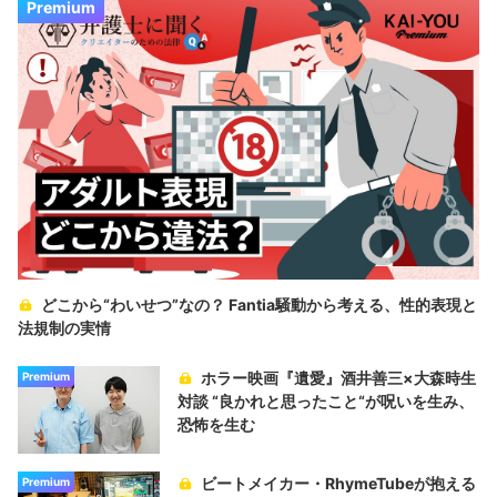
Premium
どこから“わいせつ”なの？ Fantia騒動から考える、性的表現と
法規制の実情
ホラー映画『遺愛』酒井善三×大森時生
Premium
対談 “良かれと思ったこと“が呪いを生み、
恐怖を生む
ビートメイカー・RhymeTubeが抱える
Premium