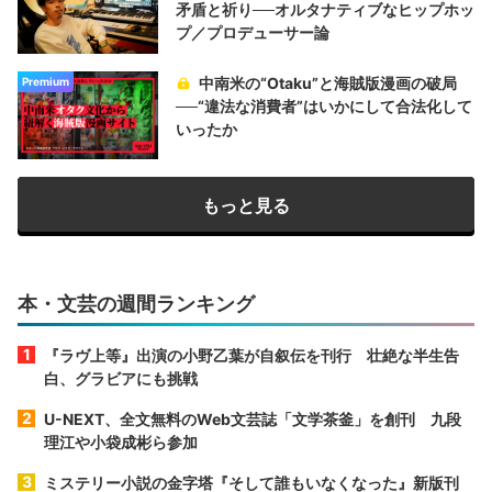
矛盾と祈り──オルタナティブなヒップホッ
プ／プロデューサー論
中南米の“Otaku”と海賊版漫画の破局
Premium
──“違法な消費者”はいかにして合法化して
いったか
もっと見る
本・文芸の週間ランキング
『ラヴ上等』出演の小野乙葉が自叙伝を刊行 壮絶な半生告
白、グラビアにも挑戦
U-NEXT、全文無料のWeb文芸誌「文学茶釜」を創刊 九段
理江や小袋成彬ら参加
ミステリー小説の金字塔『そして誰もいなくなった』新版刊