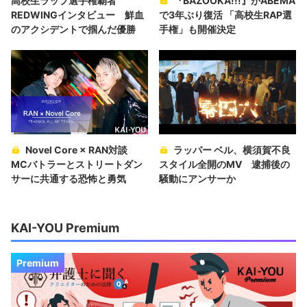
高校生ラップ選手権覇者
『BAZOOKA!!!』がABEMA
REDWINGインタビュー 鮮血
で3年ぶり復活 「高校生RAP選
のアクシデントで掴んだ優勝
手権」も開催決定
Novel Core × RAN対談
ラッパー ベル、横須賀不良
MCバトラーとストリートダン
スタイル全開のMV 逮捕後の
サーに共通する恐怖と勇気
騒動にアンサーか
KAI-YOU Premium
Premium