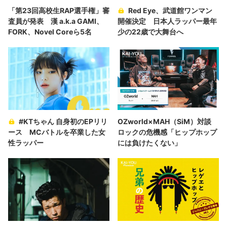
「第23回高校生RAP選手権」審
Red Eye、武道館ワンマン
査員が発表 漢 a.k.a GAMI、
開催決定 日本人ラッパー最年
FORK、Novel Coreら5名
少の22歳で大舞台へ
#KTちゃん 自身初のEPリリ
OZworld×MAH（SiM）対談
ース MCバトルを卒業した女
ロックの危機感「ヒップホップ
性ラッパー
には負けたくない」