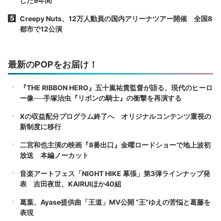
した9年間
Creepy Nuts、12万人動員の国内アリーナツアー開催 全国8
都市で12公演
最新のPOPをお届け！
『THE RIBBON HERO』五十嵐祐貴監督が語る、現代のヒーロ
ー像──手塚治虫『リボンの騎士』の衝撃を再演する
Xの収益配分プログラム終了へ オリジナルコンテンツ重視の
新制度に移行
二宮和也主演の映画『8番出口』金曜ロードショーで地上波初
放送 本編ノーカット
音楽アートフェス「NIGHT HIKE 幕張」第3弾ラインナップ発
表 吉田夜世、KAIRUIほか40組
葛葉、Ayase提供曲「王道」MV公開 “王”ゆえの苦悩と葛藤を
表現