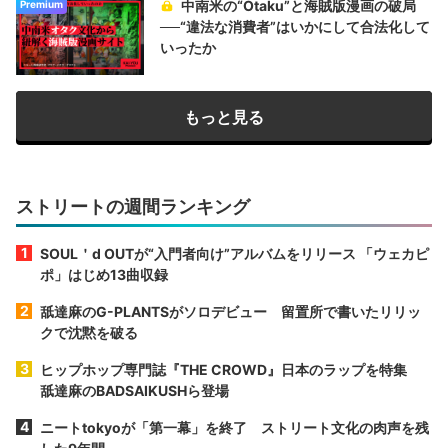
中南米の“Otaku”と海賊版漫画の破局
Premium
──“違法な消費者”はいかにして合法化して
いったか
もっと見る
ストリートの週間ランキング
SOUL＇d OUTが“入門者向け”アルバムをリリース 「ウェカピ
ポ」はじめ13曲収録
舐達麻のG-PLANTSがソロデビュー 留置所で書いたリリッ
クで沈黙を破る
ヒップホップ専門誌『THE CROWD』日本のラップを特集
舐達麻のBADSAIKUSHら登場
ニートtokyoが「第一幕」を終了 ストリート文化の肉声を残