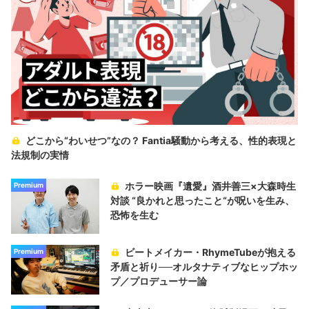
どこから“わいせつ”なの？ Fantia騒動から考える、性的表現と
法規制の実情
ホラー映画『遺愛』酒井善三×大森時生
Premium
対談 “良かれと思ったこと“が呪いを生み、
恐怖を生む
ビートメイカー・RhymeTubeが抱える
Premium
矛盾と祈り──オルタナティブなヒップホッ
プ／プロデューサー論