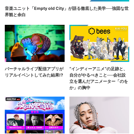
音楽ユニット「Empty old City」が語る徹底した美学──強固な世
界観と余白
バーチャルライブ配信アプリが
“インディーアニメ“の足跡と、
リアルイベントしてみた結果!?
自分がやるべきこと──会社設
立を選んだアニメーター「のを
か」の胸中