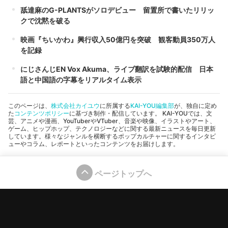
舐達麻のG-PLANTSがソロデビュー 留置所で書いたリリッ
クで沈黙を破る
映画『ちいかわ』興行収入50億円を突破 観客動員350万人
を記録
にじさんじEN Vox Akuma、ライブ翻訳を試験的配信 日本
語と中国語の字幕をリアルタイム表示
このページは、
株式会社カイユウ
に所属する
KAI-YOU編集部
が、独自に定め
た
コンテンツポリシー
に基づき制作・配信しています。 KAI-YOUでは、文
芸、アニメや漫画、YouTuberやVTuber、音楽や映像、イラストやアート、
ゲーム、ヒップホップ、テクノロジーなどに関する最新ニュースを毎日更新
しています。様々なジャンルを横断するポップカルチャーに関するインタビ
ューやコラム、レポートといったコンテンツをお届けします。
ページトップへ