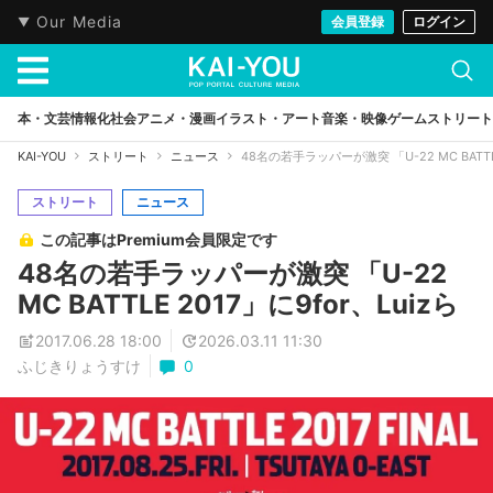
Our Media
会員登録
ログイン
本・文芸
情報化社会
アニメ・漫画
イラスト・アート
音楽・映像
ゲーム
ストリート
KAI-YOU
ストリート
ニュース
48名の若手ラッパーが激突 「U-22 MC BATTLE
ストリート
ニュース
この記事はPremium会員限定です
48名の若手ラッパーが激突 「U-22
MC BATTLE 2017」に9for、Luizら
2017.06.28 18:00
2026.03.11 11:30
ふじきりょうすけ
0