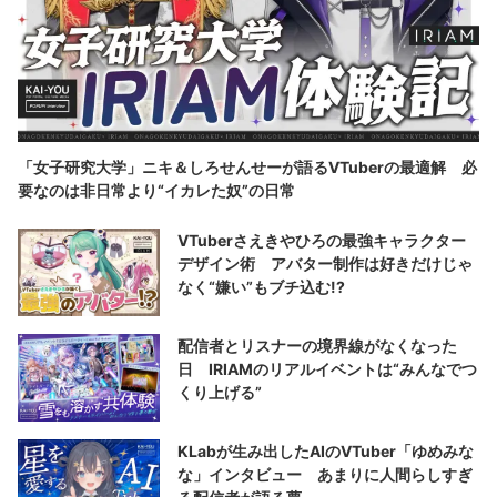
「女子研究大学」ニキ＆しろせんせーが語るVTuberの最適解 必
要なのは非日常より“イカレた奴”の日常
VTuberさえきやひろの最強キャラクター
デザイン術 アバター制作は好きだけじゃ
なく“嫌い”もブチ込む!?
配信者とリスナーの境界線がなくなった
日 IRIAMのリアルイベントは“みんなでつ
くり上げる”
KLabが生み出したAIのVTuber「ゆめみな
な」インタビュー あまりに人間らしすぎ