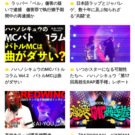
ラッパー「ベル」傷害の疑
日本語ラップとジャパレ
いで逮捕 傷害罪で執行猶予期
ゲ、数十年に及ぶ知られざ
間中の再逮捕か
る“共闘“史
ハハノシキュウのMCバトル
いつかスターになる可能性
コラム Vol.2 バトルMCは曲
たちへ ハハノシキュウ「第17
がダサい
回高校生RAP選手権」レポート