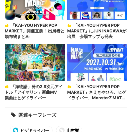
「KAI-YOU HYPER POP
「KAI-YOU HYPER POP
MARKET」開催直前！ 出展者と
MARKET」にJUN INAGAWAが
頒布物まとめ
出展 会場マップも発表
「海物語」発の2.8次元アイ
「KAI-YOU HYPER POP
ドル「アイマリン」新曲MV
MARKET」さえきやひろ、ヒゲ
楽曲はヒゲドライバー
ドライバー、MonsterZ MATE
ら出展
関連キーフレーズ
ヒゲドライバー
山村響