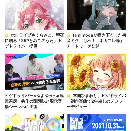
ホロライブさくらみこ、聖夜
tamimoonが描き下ろした初
に贈る「35Pとみこのうた」 ヒ
音ミク、可不！「ボカコレ春」
ゲドライバー提供
アートワーク公開
ヒゲドライバー×ゆよゆっぺ×烏
本間ひまわり、ヒゲドライバ
屋茶房 共作の醍醐味と現代音
ー制作楽曲で2年越しのメジャ
楽シーンへの主張
ーデビュー！