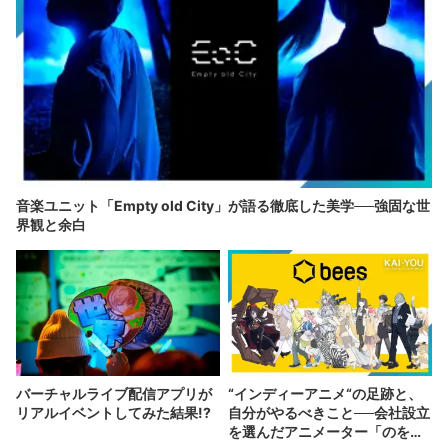
音楽ユニット「Empty old City」が語る徹底した美学──強固な世
界観と余白
バーチャルライブ配信アプリが
“インディーアニメ“の足跡と、
リアルイベントしてみた結果!?
自分がやるべきこと──会社設立
を選んだアニメーター「のを