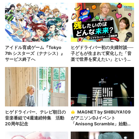
か」の胸中
アイドル育成ゲーム『Tokyo
ヒゲドライバー初の夫婦対談──
7th シスターズ（ナナシス）』
子どもが生まれて変化した「音
サービス終了へ
楽で世界を変えたい」という願
い
ヒゲドライバー、テレビ朝日の
MAGNET by SHIBUYA109
音楽番組で4週連続特集 活動
がアニソンDJイベント
20周年記念
「Anisong Scramble」始動
DJ和がプロデュース