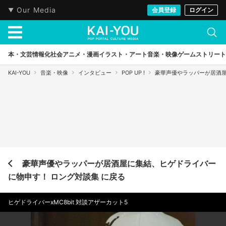
Our Media
会員登録
ログイン
本・文芸
情報化社会
アニメ・漫画
イラスト・アート
音楽・映像
ゲーム
ストリート
KAI-YOU
音楽・映像
インタビュー
POP UP !
豪華声優やラッパーが居酒屋
豪華声優やラッパーが居酒屋に集結、ヒゲドライバー
に物申す！ ロング対談集 に戻る
ヒゲドライバーxMC8bit 対談アザーカット5