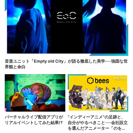
音楽ユニット「Empty old City」が語る徹底した美学──強固な世
界観と余白
バーチャルライブ配信アプリが
“インディーアニメ“の足跡と、
リアルイベントしてみた結果!?
自分がやるべきこと──会社設立
を選んだアニメーター「のを