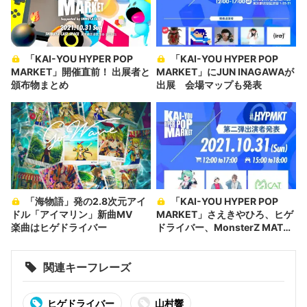
「KAI-YOU HYPER POP
「KAI-YOU HYPER POP
MARKET」開催直前！ 出展者と
MARKET」にJUN INAGAWAが
頒布物まとめ
出展 会場マップも発表
「海物語」発の2.8次元アイ
「KAI-YOU HYPER POP
ドル「アイマリン」新曲MV
MARKET」さえきやひろ、ヒゲ
楽曲はヒゲドライバー
ドライバー、MonsterZ MATE
ら出展
関連キーフレーズ
ヒゲドライバー
山村響