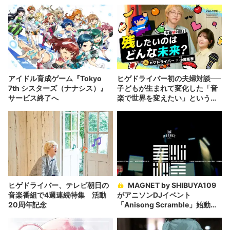
か」の胸中
アイドル育成ゲーム『Tokyo
ヒゲドライバー初の夫婦対談──
7th シスターズ（ナナシス）』
子どもが生まれて変化した「音
サービス終了へ
楽で世界を変えたい」という願
い
ヒゲドライバー、テレビ朝日の
MAGNET by SHIBUYA109
音楽番組で4週連続特集 活動
がアニソンDJイベント
20周年記念
「Anisong Scramble」始動
DJ和がプロデュース