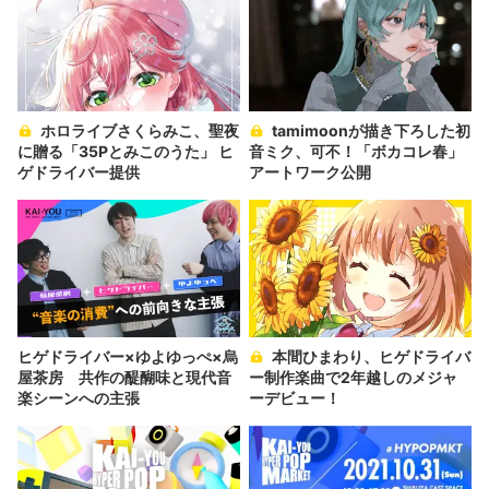
ホロライブさくらみこ、聖夜
tamimoonが描き下ろした初
に贈る「35Pとみこのうた」 ヒ
音ミク、可不！「ボカコレ春」
ゲドライバー提供
アートワーク公開
ヒゲドライバー×ゆよゆっぺ×烏
本間ひまわり、ヒゲドライバ
屋茶房 共作の醍醐味と現代音
ー制作楽曲で2年越しのメジャ
楽シーンへの主張
ーデビュー！