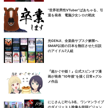
“世界初男性VTuber”ばあちゃる、引
退を発表 電脳少女シロの戦友
光GENJI、全楽曲サブスク解禁へ
SMAP以前の日本を熱狂させた伝説
のアイドル7人組
『超かぐや姫！』公式スピンオフ漫
画が発表 “10年後”を描く日常×グル
メ作品
にじさんじ叶ら3名、ワンマンライブ
のダイジェスト映像を街頭ビジョン