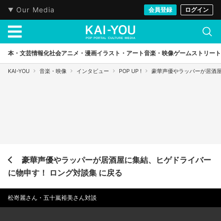
Our Media
会員登録
ログイン
本・文芸
情報化社会
アニメ・漫画
イラスト・アート
音楽・映像
ゲーム
ストリート
KAI-YOU
音楽・映像
インタビュー
POP UP !
豪華声優やラッパーが居酒屋
豪華声優やラッパーが居酒屋に集結、ヒゲドライバー
に物申す！ ロング対談集 に戻る
松嵜麗さん・五十嵐裕美さん対談