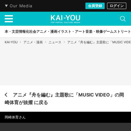
Our Media
会員登録
ログイン
本・文芸
情報化社会
アニメ・漫画
イラスト・アート
音楽・映像
ゲーム
ストリート
KAI-YOU
アニメ・漫画
ニュース
アニメ『舟を編む』主題歌に「MUSIC VI
アニメ『舟を編む』主題歌に「MUSIC VIDEO」の岡
崎体育が抜擢 に戻る
岡崎体育さん