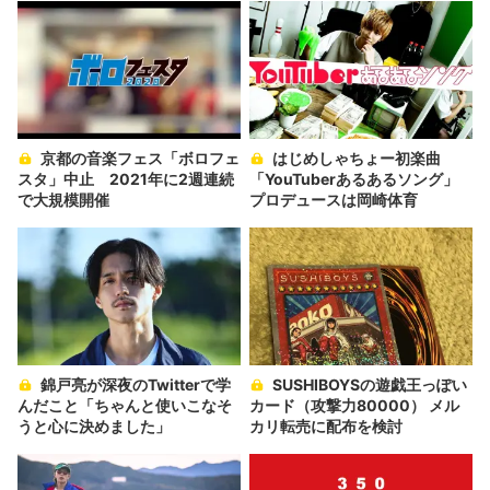
京都の音楽フェス「ボロフェ
はじめしゃちょー初楽曲
スタ」中止 2021年に2週連続
「YouTuberあるあるソング」
で大規模開催
プロデュースは岡崎体育
錦戸亮が深夜のTwitterで学
SUSHIBOYSの遊戯王っぽい
んだこと「ちゃんと使いこなそ
カード（攻撃力80000） メル
うと心に決めました」
カリ転売に配布を検討