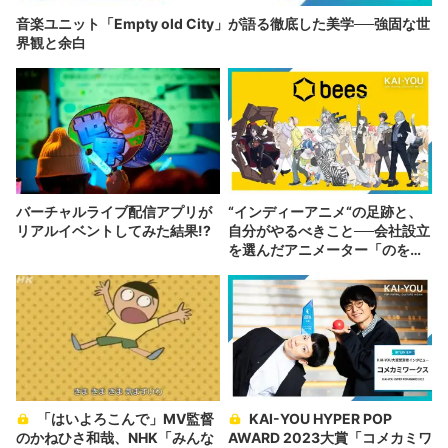
音楽ユニット「Empty old City」が語る徹底した美学──強固な世
界観と余白
バーチャルライブ配信アプリが
“インディーアニメ“の足跡と、
リアルイベントしてみた結果!?
自分がやるべきこと──会社設立
を選んだアニメーター「のを
か」の胸中
「はいよろこんで」MV監督
KAI-YOU HYPER POP
のかねひさ和哉、NHK「みんな
AWARD 2023大賞「コメカミワ