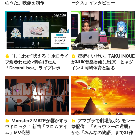
のうた」映像を制作
ークス」インタビュー
“ししわた“吠える！ ホロライ
星街すいせい、TAKU INOUE
ブ角巻わため×獅白ぼたん
がNHK音楽番組に出演 ヒャダ
「DreamHack」ライブレポ
イン＆岡崎体育と語る
MonsterZ MATEが響かすラ
アマプラで劇場版ポケモン一
ウドロック！ 新曲「フロムアイ
挙配信 『ミュウツーの逆襲』
ム」MV公開
から『みんなの物語』まで21作