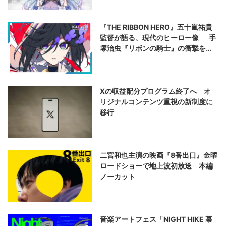
『THE RIBBON HERO』五十嵐祐貴
監督が語る、現代のヒーロー像──手
塚治虫『リボンの騎士』の衝撃を再
演する
Xの収益配分プログラム終了へ オ
リジナルコンテンツ重視の新制度に
移行
二宮和也主演の映画『8番出口』金曜
ロードショーで地上波初放送 本編
ノーカット
音楽アートフェス「NIGHT HIKE 幕