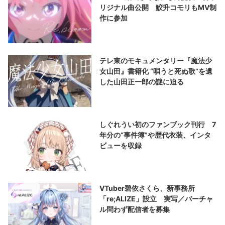
リジナル曲公開 鮫升コモリもMV制
作に参加
テレ東のモキュメンタリー『魔法少
女山田』書籍化 “唄うと死ぬ歌”を遺
した山田正一郎の謎に迫る
しぐれうい初のファンブック刊行 7
年分の“事件簿”や歴代衣装、インタ
ビューを収録
VTuber碧依さくら、新事務所
「re;ALIZE」設立 実写／バーチャ
ル問わず配信者を募集