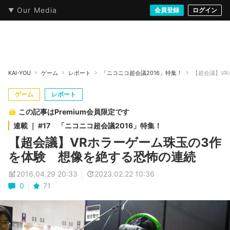
Our Media
本・文芸
情報化社会
アニメ・漫画
イラスト・アート
音楽・映像
会員登録
ゲーム
ログイン
ストリート
KAI-YOU
ゲーム
レポート
「ニコニコ超会議2016」特集！
【超会議】V
ゲーム
レポート
この記事はPremium会員限定です
連載 ｜ #17 「ニコニコ超会議2016」特集！
【超会議】VRホラーゲーム珠玉の3作
を体験 想像を絶する恐怖の連続
2016.04.29 20:33
2023.02.22 10:36
0
71