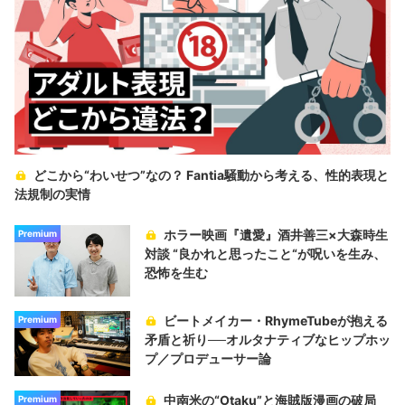
どこから“わいせつ”なの？ Fantia騒動から考える、性的表現と
法規制の実情
ホラー映画『遺愛』酒井善三×大森時生
Premium
対談 “良かれと思ったこと“が呪いを生み、
恐怖を生む
ビートメイカー・RhymeTubeが抱える
Premium
矛盾と祈り──オルタナティブなヒップホッ
プ／プロデューサー論
中南米の“Otaku”と海賊版漫画の破局
Premium