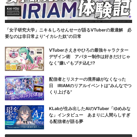
「女子研究大学」ニキ＆しろせんせーが語るVTuberの最適解 必
要なのは非日常より“イカレた奴”の日常
VTuberさえきやひろの最強キャラクター
デザイン術 アバター制作は好きだけじゃ
なく“嫌い”もブチ込む!?
配信者とリスナーの境界線がなくなった
日 IRIAMのリアルイベントは“みんなでつ
くり上げる”
KLabが生み出したAIのVTuber「ゆめみな
な」インタビュー あまりに人間らしすぎ
る配信者が語る夢