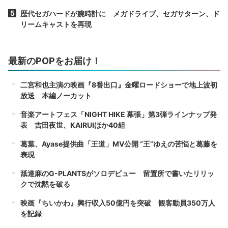
歴代セガハードが腕時計に メガドライブ、セガサターン、ド
リームキャストを再現
最新のPOPをお届け！
二宮和也主演の映画『8番出口』金曜ロードショーで地上波初
放送 本編ノーカット
音楽アートフェス「NIGHT HIKE 幕張」第3弾ラインナップ発
表 吉田夜世、KAIRUIほか40組
葛葉、Ayase提供曲「王道」MV公開 “王”ゆえの苦悩と葛藤を
表現
舐達麻のG-PLANTSがソロデビュー 留置所で書いたリリッ
クで沈黙を破る
映画『ちいかわ』興行収入50億円を突破 観客動員350万人
を記録