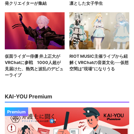
発クリエイターが集結
凛とした女子学生
仮面ライダー俳優 井上正大が
RIOT MUSIC主催ライブから紐
VRChatに参戦 1000人超が
解くVRChatの音楽文化──仮想
見届けた、熱気と波乱のデビュ
空間は“現場”になりうる
ーライブ
KAI-YOU Premium
Premium