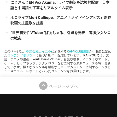
にじさんじEN Vox Akuma、ライブ翻訳を試験的配信 日本
語と中国語の字幕をリアルタイム表示
ホロライブMori Calliope、アニメ『メイドインアビス』新作
映画の主題歌を担当
“世界初男性VTuber”ばあちゃる、引退を発表 電脳少女シロ
の戦友
このページは、
株式会社カイユウ
に所属する
KAI-YOU編集部
が、独自に定め
た
コンテンツポリシー
に基づき制作・配信しています。 KAI-YOUでは、文
芸、アニメや漫画、YouTuberやVTuber、音楽や映像、イラストやアート、
ゲーム、ヒップホップ、テクノロジーなどに関する最新ニュースを毎日更新
しています。様々なジャンルを横断するポップカルチャーに関するインタビ
ューやコラム、レポートといったコンテンツをお届けします。
ページトップへ