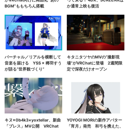
BGM”ももちろん搭載
か通常上映も復活
バーチャル／リアルを横断して
キタニタツヤのMVの“撮影現
音楽を届ける YSS × 稀羽すう
場”がVRChatに登場 2週間限
が語る“世界観づくり”
定で深夜だけオープン
キヌ×0b4k3×yoxtellar、新曲
YOYOGI MORIの新作アバター
「ブレス」MV公開 VRChat
「宵月」発売 和弓を携えた、