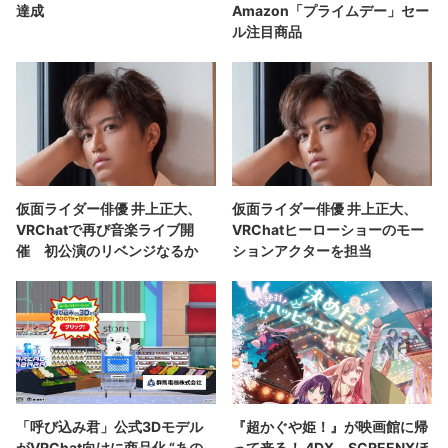
達成
Amazon「プライムデー」セー
ル注目商品
仮面ライダー俳優 井上正大、
仮面ライダー俳優 井上正大、
VRChatで再び音楽ライブ開
VRChatヒーローショーのモー
催 初公演のリベンジなるか
ションアクターを担当
「呼び込み君」公式3Dモデル
『超かぐや姫！』が映画館に帰
がVRChat向けに商品化 “あの
って来る！ 4DX、SCREENXほ