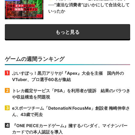
──“違法な消費者”はいかにして合法化して
いったか
もっと見る
ゲームの週間ランキング
ぶいすぽっ！黒刃アリヤが『Apex』大会を主催 国内外の
VTuber、プロ選手60名が集結
トレカ鑑定サービス「PSA」を利用者が提訴 結果のバラつき
や収益構造を問題視
eスポーツチーム「DetonatioN FocusMe」創設者 梅崎伸幸さ
ん、43歳で死去
『ONE PIECEカードゲーム』擁するバンダイ、マイナンバー
カードでの本人認証を導入