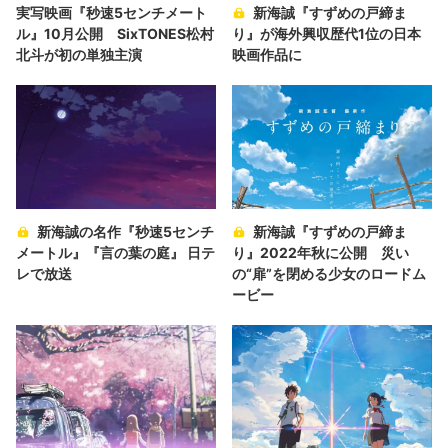
実写映画『秒速5センチメート
新海誠『すずめの戸締ま
ル』10月公開 SixTONES松村
り』が海外興収歴代1位の日本
北斗が初の単独主演
映画作品に
新海誠の名作『秒速5センチ
新海誠『すずめの戸締ま
メートル』『言の葉の庭』 日テ
り』2022年秋に公開 災い
レで放送
の“扉”を閉める少女のロードム
ービー