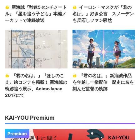
新海誠『秒速5センチメート
イーロン・マスクが『君の
ル』『星を追う子ども』本編ノ
名は。』好き公言 スノーデン
ーカットで連続放送
も反応しファン騒然
『君の名は。』『ほしのこ
『君の名は。』新海誠作品
え』絵コンテを掲載！ 新海誠の
を年越し一挙配信 歴史に名を
軌跡追う展示、AnimeJapan
刻んだ監督の軌跡
2017にて
KAI-YOU Premium
Premium