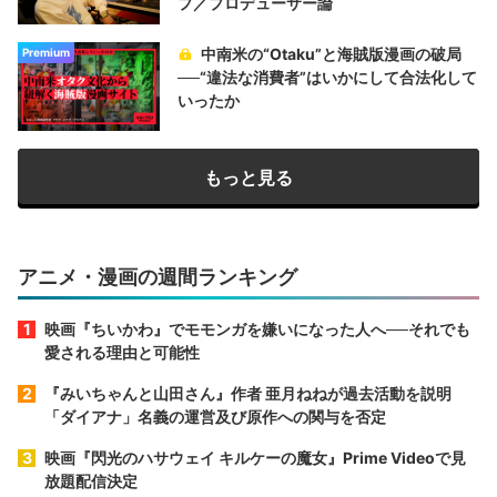
プ／プロデューサー論
中南米の“Otaku”と海賊版漫画の破局
Premium
──“違法な消費者”はいかにして合法化して
いったか
もっと見る
アニメ・漫画の週間ランキング
映画『ちいかわ』でモモンガを嫌いになった人へ──それでも
愛される理由と可能性
『みいちゃんと山田さん』作者 亜月ねねが過去活動を説明
「ダイアナ」名義の運営及び原作への関与を否定
映画『閃光のハサウェイ キルケーの魔女』Prime Videoで見
放題配信決定