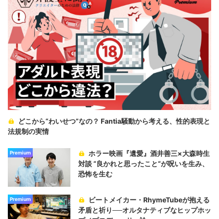
どこから“わいせつ”なの？ Fantia騒動から考える、性的表現と
法規制の実情
ホラー映画『遺愛』酒井善三×大森時生
Premium
対談 “良かれと思ったこと“が呪いを生み、
恐怖を生む
ビートメイカー・RhymeTubeが抱える
Premium
矛盾と祈り──オルタナティブなヒップホッ