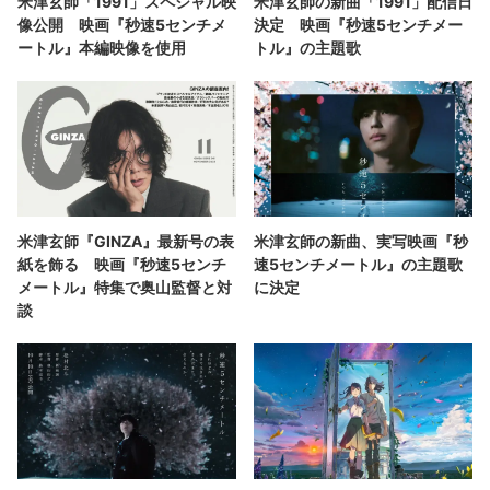
米津玄師「1991」スペシャル映
米津玄師の新曲「1991」配信日
像公開 映画『秒速5センチメ
決定 映画『秒速5センチメー
ートル』本編映像を使用
トル』の主題歌
米津玄師『GINZA』最新号の表
米津玄師の新曲、実写映画『秒
紙を飾る 映画『秒速5センチ
速5センチメートル』の主題歌
メートル』特集で奥山監督と対
に決定
談