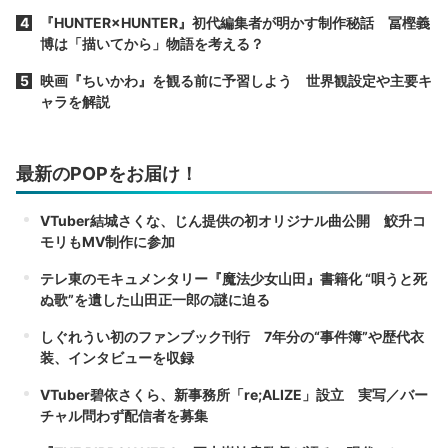
『HUNTER×HUNTER』初代編集者が明かす制作秘話 冨樫義
博は「描いてから」物語を考える？
映画『ちいかわ』を観る前に予習しよう 世界観設定や主要キ
ャラを解説
最新のPOPをお届け！
VTuber結城さくな、じん提供の初オリジナル曲公開 鮫升コ
モリもMV制作に参加
テレ東のモキュメンタリー『魔法少女山田』書籍化 “唄うと死
ぬ歌”を遺した山田正一郎の謎に迫る
しぐれうい初のファンブック刊行 7年分の“事件簿”や歴代衣
装、インタビューを収録
VTuber碧依さくら、新事務所「re;ALIZE」設立 実写／バー
チャル問わず配信者を募集