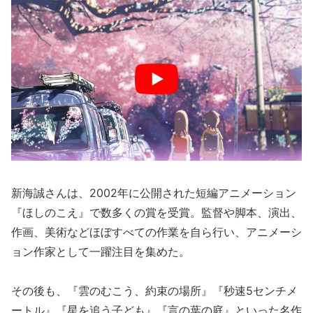
新海誠さんは、2002年に公開された短編アニメーション
『ほしのこえ』で数多くの賞を受賞。監督や脚本、演出、
作画、美術などほぼすべての作業を自ら行い、アニメーシ
ョン作家として一躍注目を集めた。
その後も、『雲のむこう、約束の場所』『秒速5センチメ
ートル』『星を追う子ども』『言の葉の庭』といった名作