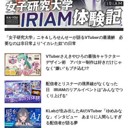
「女子研究大学」ニキ＆しろせんせーが語るVTuberの最適解 必
要なのは非日常より“イカレた奴”の日常
VTuberさえきやひろの最強キャラクター
デザイン術 アバター制作は好きだけじゃ
なく“嫌い”もブチ込む!?
配信者とリスナーの境界線がなくなった
日 IRIAMのリアルイベントは“みんなでつ
くり上げる”
KLabが生み出したAIのVTuber「ゆめみな
な」インタビュー あまりに人間らしすぎ
る配信者が語る夢