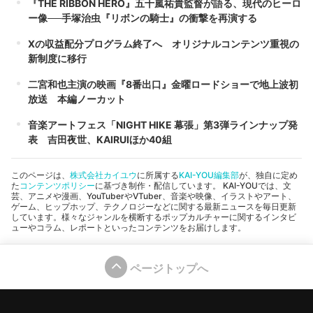
『THE RIBBON HERO』五十嵐祐貴監督が語る、現代のヒーロ
ー像──手塚治虫『リボンの騎士』の衝撃を再演する
Xの収益配分プログラム終了へ オリジナルコンテンツ重視の
新制度に移行
二宮和也主演の映画『8番出口』金曜ロードショーで地上波初
放送 本編ノーカット
音楽アートフェス「NIGHT HIKE 幕張」第3弾ラインナップ発
表 吉田夜世、KAIRUIほか40組
このページは、
株式会社カイユウ
に所属する
KAI-YOU編集部
が、独自に定め
た
コンテンツポリシー
に基づき制作・配信しています。 KAI-YOUでは、文
芸、アニメや漫画、YouTuberやVTuber、音楽や映像、イラストやアート、
ゲーム、ヒップホップ、テクノロジーなどに関する最新ニュースを毎日更新
しています。様々なジャンルを横断するポップカルチャーに関するインタビ
ューやコラム、レポートといったコンテンツをお届けします。
ページトップへ