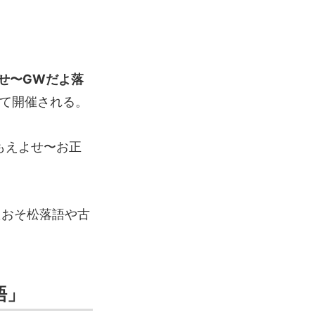
せ〜GWだよ落
にて開催される。
もえよせ〜お正
たおそ松落語や古
語」