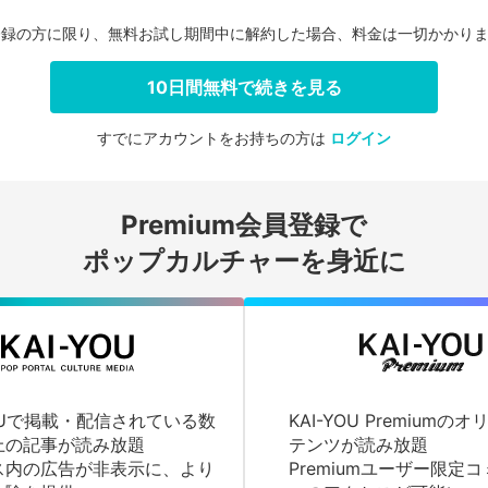
登録の方に限り、無料お試し期間中に解約した場合、料金は一切かかり
10日間無料で続きを見る
すでにアカウントをお持ちの方は
ログイン
会員登録する
Premium会員登録で
ログインする
ポップカルチャーを身近に
YOUで掲載・配信されている数
KAI-YOU Premium
上の記事が読み放題
テンツが読み放題
ス内の広告が非表示に、より
Premiumユーザー限定