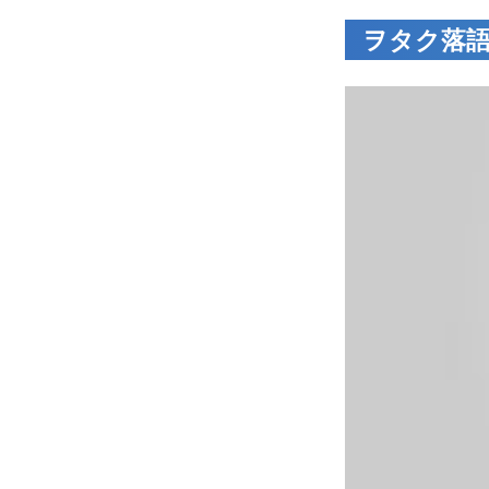
ヲタク落語