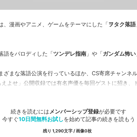
は、漫画やアニメ、ゲームをテーマにした「
ヲタク落語
落語をパロディした「
ツンデレ指南
」や「
ガンダム怖い
まざまな落語公演を行っているほか、CS寄席チャンネ
Sもえよせ」公開収録では有名声優を毎回ゲストに招き、トー
続きを読むには
メンバーシップ登録
が必要です
今すぐ
10日間無料お試し
を始めて記事の続きを読もう
残り 1,290文字 / 画像0枚