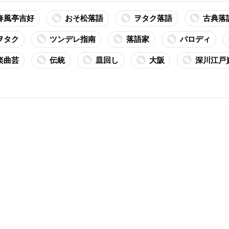
春風亭吉好
おそ松落語
ヲタク落語
古典落
ヲタク
ツンデレ指南
落語家
パロディ
楽曲芸
伝統
皿回し
大阪
深川江戸