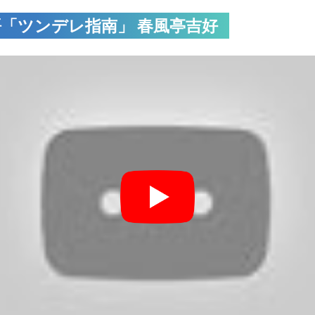
「ツンデレ指南」 春風亭吉好