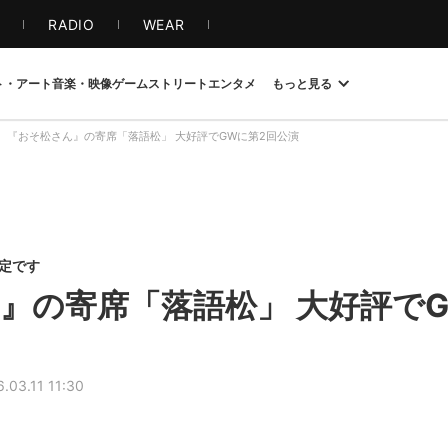
S
RADIO
WEAR
ト・アート
音楽・映像
ゲーム
ストリート
エンタメ
もっと見る
『おそ松さん』の寄席「落語松」 大好評でGWに第2回公演
限定です
』の寄席「落語松」 大好評でG
.03.11 11:30