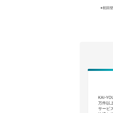
※初回
KAI-
万件以
サービ