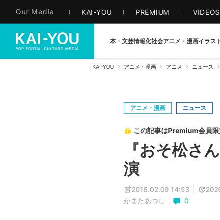
Our Media
KAI-YOU
PREMIUM
VIDEO
本・文芸
情報化社会
アニメ・漫画
イラス
KAI-YOU
アニメ・漫画
アニメ
ニュース
アニメ・漫画
ニュース
この記事はPremium会員
『おそ松さん
演
2016.02.09 14:53
2026
かまたあつし
0