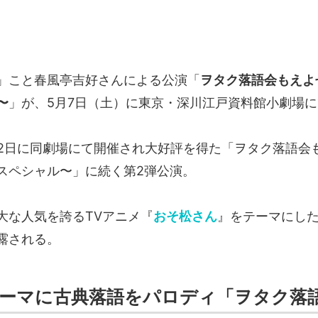
」こと春風亭吉好さんによる公演「
ヲタク落語会もえよ
〜
」が、5月7日（土）に東京・深川江戸資料館小劇場
22日に同劇場にて開催され大好評を得た「ヲタク落語会
スペシャル〜」に続く第2弾公演。
大な人気を誇るTVアニメ『
おそ松さん
』をテーマにし
露される。
ーマに古典落語をパロディ「ヲタク落