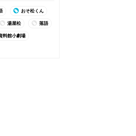
語
おそ松くん
湯屋松
落語
資料館小劇場