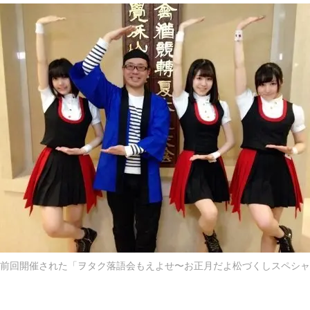
（前回開催された「ヲタク落語会もえよせ〜お正月だよ松づくしスペシ