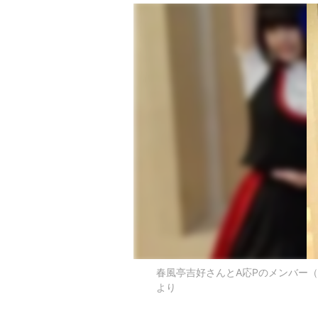
春風亭吉好さんとA応Pのメンバー
より