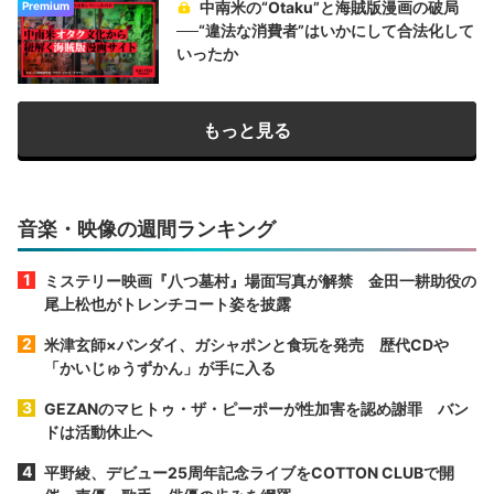
中南米の“Otaku”と海賊版漫画の破局
Premium
──“違法な消費者”はいかにして合法化して
いったか
もっと見る
音楽・映像の週間ランキング
ミステリー映画『八つ墓村』場面写真が解禁 金田一耕助役の
尾上松也がトレンチコート姿を披露
米津玄師×バンダイ、ガシャポンと食玩を発売 歴代CDや
「かいじゅうずかん」が手に入る
GEZANのマヒトゥ・ザ・ピーポーが性加害を認め謝罪 バン
ドは活動休止へ
平野綾、デビュー25周年記念ライブをCOTTON CLUBで開