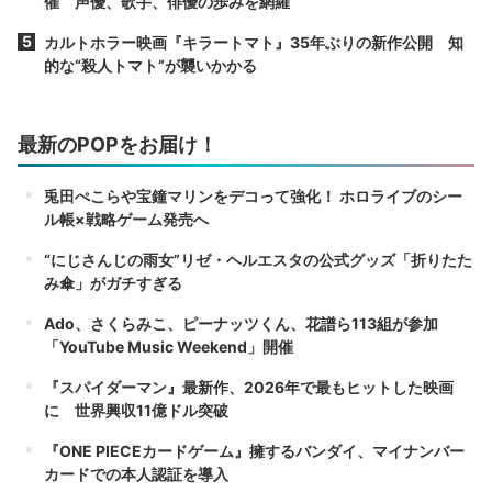
催 声優、歌手、俳優の歩みを網羅
カルトホラー映画『キラートマト』35年ぶりの新作公開 知
的な“殺人トマト”が襲いかかる
最新のPOPをお届け！
兎田ぺこらや宝鐘マリンをデコって強化！ ホロライブのシー
ル帳×戦略ゲーム発売へ
“にじさんじの雨女”リゼ・ヘルエスタの公式グッズ「折りたた
み傘」がガチすぎる
Ado、さくらみこ、ピーナッツくん、花譜ら113組が参加
「YouTube Music Weekend」開催
『スパイダーマン』最新作、2026年で最もヒットした映画
に 世界興収11億ドル突破
『ONE PIECEカードゲーム』擁するバンダイ、マイナンバー
カードでの本人認証を導入