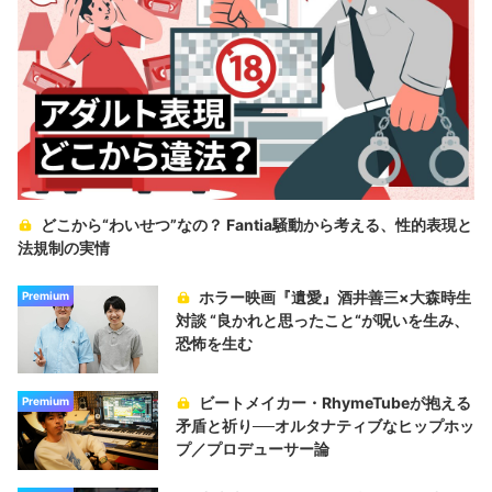
どこから“わいせつ”なの？ Fantia騒動から考える、性的表現と
法規制の実情
ホラー映画『遺愛』酒井善三×大森時生
Premium
対談 “良かれと思ったこと“が呪いを生み、
恐怖を生む
ビートメイカー・RhymeTubeが抱える
Premium
矛盾と祈り──オルタナティブなヒップホッ
プ／プロデューサー論