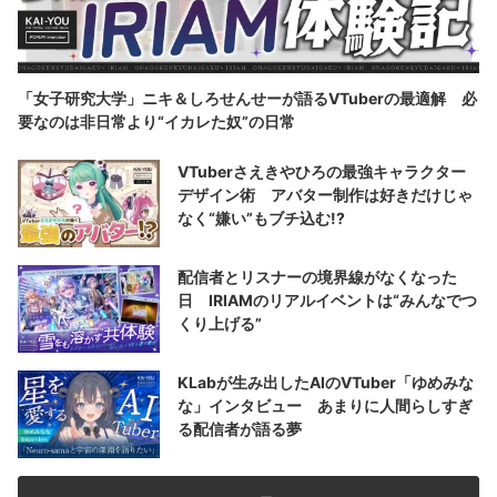
「女子研究大学」ニキ＆しろせんせーが語るVTuberの最適解 必
要なのは非日常より“イカレた奴”の日常
VTuberさえきやひろの最強キャラクター
デザイン術 アバター制作は好きだけじゃ
なく“嫌い”もブチ込む!?
配信者とリスナーの境界線がなくなった
日 IRIAMのリアルイベントは“みんなでつ
くり上げる”
KLabが生み出したAIのVTuber「ゆめみな
な」インタビュー あまりに人間らしすぎ
る配信者が語る夢