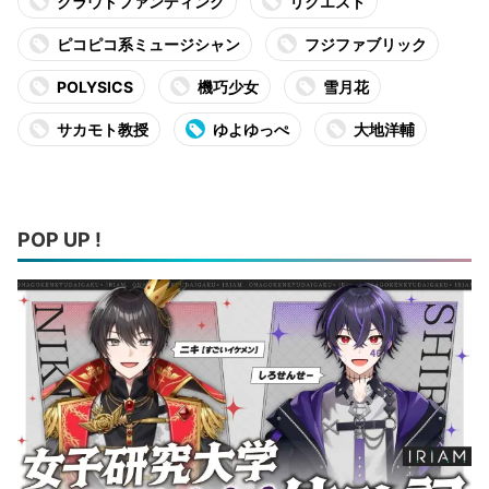
クラウドファンディング
リクエスト
ピコピコ系ミュージシャン
フジファブリック
POLYSICS
機巧少女
雪月花
サカモト教授
ゆよゆっぺ
大地洋輔
POP UP !