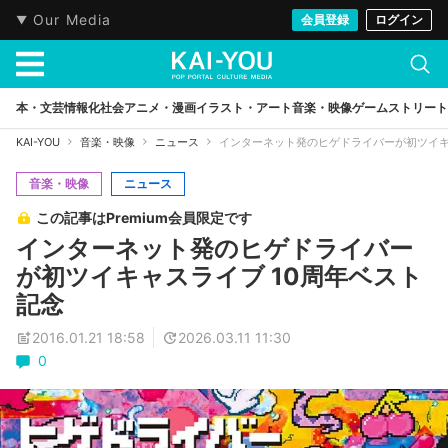
Our Media
会員登録
ログイン
本・文芸
情報化社会
アニメ・漫画
イラスト・アート
音楽・映像
ゲーム
ストリート
KAI-YOU
音楽・映像
ニュース
インターネット発のヒゲドライバーが初ツイキ
音楽・映像
ニュース
この記事はPremium会員限定です
インターネット発のヒゲドライバー
が初ツイキャスライブ 10周年ベスト
記念
2016.01.21 18:58
2026.03.11 11:30
0