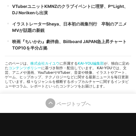
VTuberユニットKMNZのクラブイベントに理芽、P*Light、
DJ Norikenら出演
イラストレーターSheya、日本初の画集刊行 卒制のアニメ
MVが話題の新鋭
映画『ちいかわ』劇伴曲、Biilboard JAPAN急上昇チャート
TOP10を半分占拠
このページは、
株式会社カイユウ
に所属する
KAI-YOU編集部
が、独自に定め
た
コンテンツポリシー
に基づき制作・配信しています。 KAI-YOUでは、文
芸、アニメや漫画、YouTuberやVTuber、音楽や映像、イラストやアート、
ゲーム、ヒップホップ、テクノロジーなどに関する最新ニュースを毎日更新
しています。様々なジャンルを横断するポップカルチャーに関するインタビ
ューやコラム、レポートといったコンテンツをお届けします。
ページトップへ