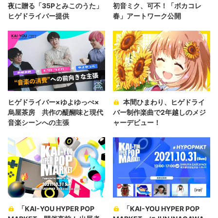
夜に贈る「35Pとみこのうた」
初音ミク、可不！「ボカコレ
ヒゲドライバー提供
春」アートワーク公開
ヒゲドライバー×ゆよゆっぺ×
本間ひまわり、ヒゲドライ
烏屋茶房 共作の醍醐味と現代
バー制作楽曲で2年越しのメジ
音楽シーンへの主張
ャーデビュー！
「KAI-YOU HYPER POP
「KAI-YOU HYPER POP