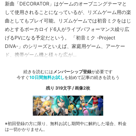
新曲「DECORATOR」はゲームのオープニングテーマと
して使用されることになっているが、リズムゲーム用の楽
曲としてもプレイ可能。リズムゲームでは初音ミクをはじ
めとするボーカロイド6人がライブパフォーマンス繰り広
げるPVになる予定だという。 「初音ミク -Project
DIVA-」のシリーズといえば、家庭用ゲーム、アーケー
ド、携帯ゲーム機と様々な広が...
続きを読むには
メンバーシップ登録
が必要です
今すぐ
10日間無料お試し
を始めて記事の続きを読もう
残り 319文字 / 画像2枚
※初回登録の方に限り、無料お試し期間中に解約した場合、料金
は一切かかりません。