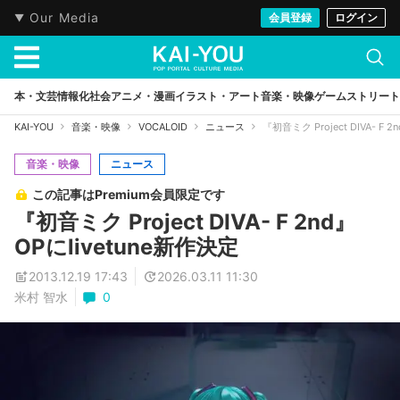
Our Media
会員登録
ログイン
本・文芸
情報化社会
アニメ・漫画
イラスト・アート
音楽・映像
ゲーム
ストリート
KAI-YOU
音楽・映像
VOCALOID
ニュース
『初音ミク Project DIVA- F 
音楽・映像
ニュース
この記事はPremium会員限定です
『初音ミク Project DIVA- F 2nd』
OPにlivetune新作決定
2013.12.19 17:43
2026.03.11 11:30
米村 智水
0