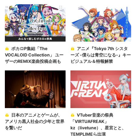
ボカロP集結「The
アニメ『Tokyo 7th シスタ
VOCALOID Collection」 ユー
ーズ -僕らは⻘空になる-』キー
ザーのREMIX楽曲投稿企画も
ビジュアル＆特報解禁
日本のアニメとゲームが、
VTuber音楽の祭典
アメリカ黒人社会の少年と世界
「VIRTUAFREAK」
を繋いだ
kz（livetune）、星宮とと、
TEMPLIMEら出演