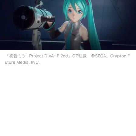
『初音ミク -Project DIVA- F 2nd』OP映像 ©SEGA、Crypton F
uture Media, INC.