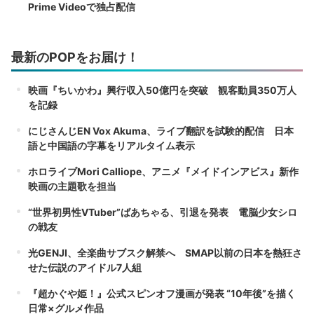
Prime Videoで独占配信
最新のPOPをお届け！
映画『ちいかわ』興行収入50億円を突破 観客動員350万人
を記録
にじさんじEN Vox Akuma、ライブ翻訳を試験的配信 日本
語と中国語の字幕をリアルタイム表示
ホロライブMori Calliope、アニメ『メイドインアビス』新作
映画の主題歌を担当
“世界初男性VTuber”ばあちゃる、引退を発表 電脳少女シロ
の戦友
光GENJI、全楽曲サブスク解禁へ SMAP以前の日本を熱狂さ
せた伝説のアイドル7人組
『超かぐや姫！』公式スピンオフ漫画が発表 “10年後”を描く
日常×グルメ作品