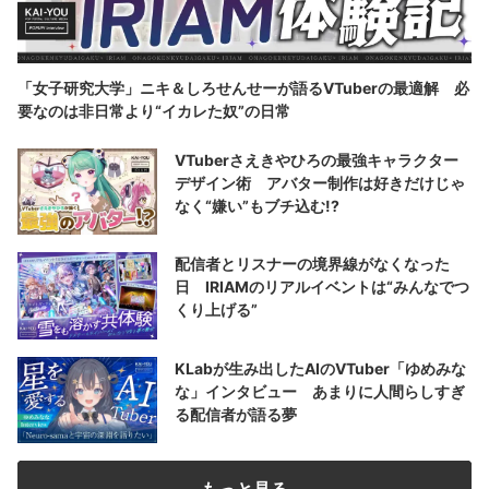
「女子研究大学」ニキ＆しろせんせーが語るVTuberの最適解 必
要なのは非日常より“イカレた奴”の日常
VTuberさえきやひろの最強キャラクター
デザイン術 アバター制作は好きだけじゃ
なく“嫌い”もブチ込む!?
配信者とリスナーの境界線がなくなった
日 IRIAMのリアルイベントは“みんなでつ
くり上げる”
KLabが生み出したAIのVTuber「ゆめみな
な」インタビュー あまりに人間らしすぎ
る配信者が語る夢
もっと見る