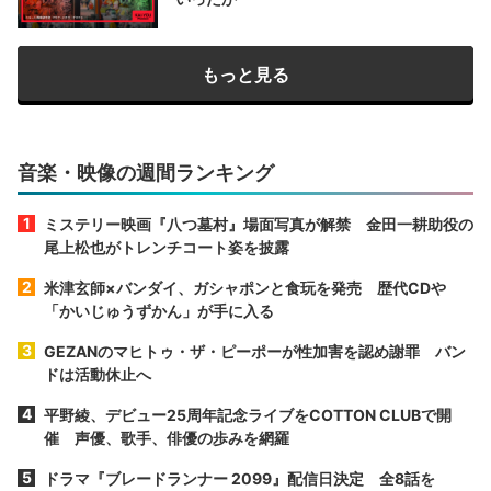
もっと見る
音楽・映像の週間ランキング
ミステリー映画『八つ墓村』場面写真が解禁 金田一耕助役の
尾上松也がトレンチコート姿を披露
米津玄師×バンダイ、ガシャポンと食玩を発売 歴代CDや
「かいじゅうずかん」が手に入る
GEZANのマヒトゥ・ザ・ピーポーが性加害を認め謝罪 バン
ドは活動休止へ
平野綾、デビュー25周年記念ライブをCOTTON CLUBで開
催 声優、歌手、俳優の歩みを網羅
ドラマ『ブレードランナー 2099』配信日決定 全8話を