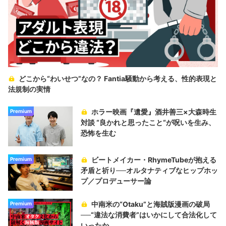
どこから“わいせつ”なの？ Fantia騒動から考える、性的表現と
法規制の実情
ホラー映画『遺愛』酒井善三×大森時生
Premium
対談 “良かれと思ったこと“が呪いを生み、
恐怖を生む
ビートメイカー・RhymeTubeが抱える
Premium
矛盾と祈り──オルタナティブなヒップホッ
プ／プロデューサー論
中南米の“Otaku”と海賊版漫画の破局
Premium
──“違法な消費者”はいかにして合法化して
いったか