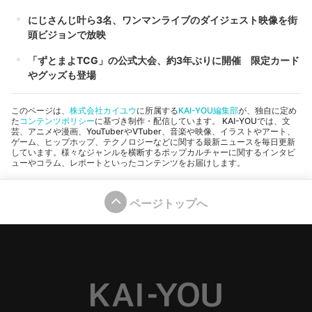
にじさんじ叶ら3名、ワンマンライブのダイジェスト映像を街
頭ビジョンで放映
「ずとまよTCG」の公式大会、約3年ぶりに開催 限定カード
やグッズも登場
このページは、
株式会社カイユウ
に所属する
KAI-YOU編集部
が、独自に定め
た
コンテンツポリシー
に基づき制作・配信しています。 KAI-YOUでは、文
芸、アニメや漫画、YouTuberやVTuber、音楽や映像、イラストやアート、
ゲーム、ヒップホップ、テクノロジーなどに関する最新ニュースを毎日更新
しています。様々なジャンルを横断するポップカルチャーに関するインタビ
ューやコラム、レポートといったコンテンツをお届けします。
ページトップへ