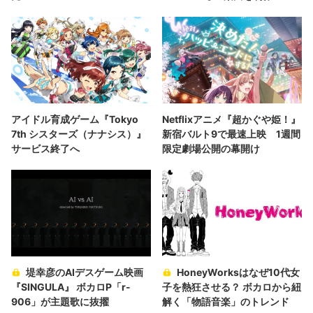
アイドル育成ゲーム『Tokyo
Netflixアニメ『超かぐや姫！』
7th シスターズ（ナナシス）』
新宿バルト9で最速上映 1週間
サービス終了へ
限定劇場公開の幕開け
堤幸彦のAIデスゲーム映画
HoneyWorksはなぜ10代女
『SINGULA』 ボカロP「r-
子を熱狂させる？ ボカロから紐
906」が主題歌に抜擢
解く「物語音楽」のトレンド