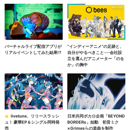
バーチャルライブ配信アプリが
“インディーアニメ“の足跡と、
リアルイベントしてみた結果!?
自分がやるべきこと──会社設
立を選んだアニメーター「のを
か」の胸中
livetune、リリースラッシ
日米共同ボカロ企画「BEYOND
ュ！ 豪華EP＆シングル同時発
BORDERs」始動 初音ミク
売
×Grimesらの楽曲を制作