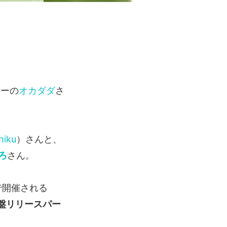
カーの
オカダダ
さ
hiku
）さんと、
ろ
さん。
Sで開催される
グ盤リリースパー