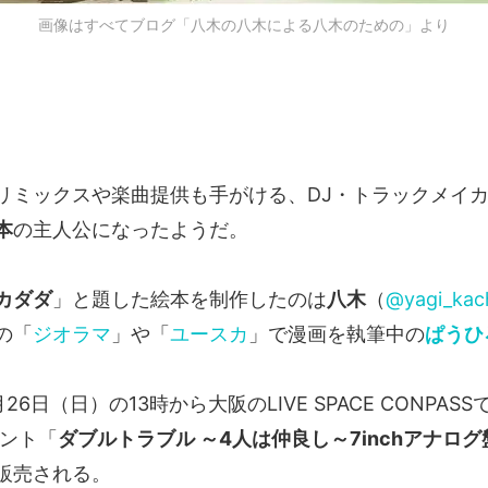
画像はすべてブログ「八木の八木による八木のための」より
リミックスや楽曲提供も手がける、DJ・トラックメイ
本
の主人公になったようだ。
カダダ
」と題した絵本を制作したのは
八木
（
@yagi_kac
の「
ジオラマ
」や「
ユースカ
」で漫画を執筆中の
ぱうひ
6日（日）の13時から大阪のLIVE SPACE CONPAS
ベント「
ダブルトラブル ～4人は仲良し～7inchアナロ
販売される。