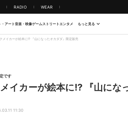
S
RADIO
WEAR
ト・アート
音楽・映像
ゲーム
ストリート
エンタメ
もっと見る
クメイカーが絵本に!? 『山になったオカダダ』限定販売
限定です
メイカーが絵本に!? 『山にな
.03.11 11:30