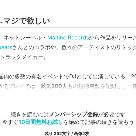
…マジで欲しい
、ネットレーベル・
Maltine Records
から作品をリリー
beats
さんとのコラボや、数々のアーティストのリミッ
・トラックメイカー。
内の多数の有名イベントでDJとして出演している。200
放送プレイでは、
約2,200人
もの視聴者数を記録し、一躍.
続きを読むには
メンバーシップ登録
が必要です
今すぐ
10日間無料お試し
を始めて記事の続きを読もう
残り 392文字 / 画像2枚