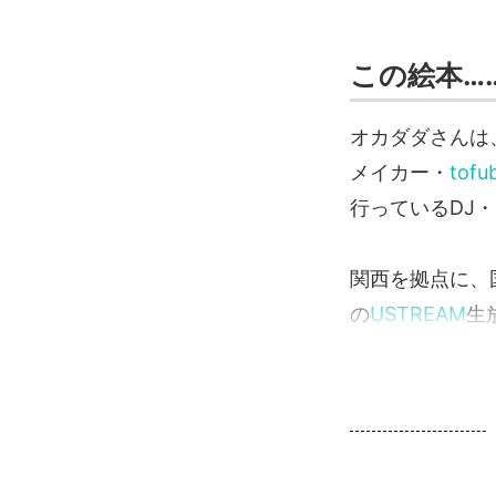
この絵本…
オカダダさんは
メイカー・
tofu
行っているDJ
関西を拠点に、国
の
USTREAM
生