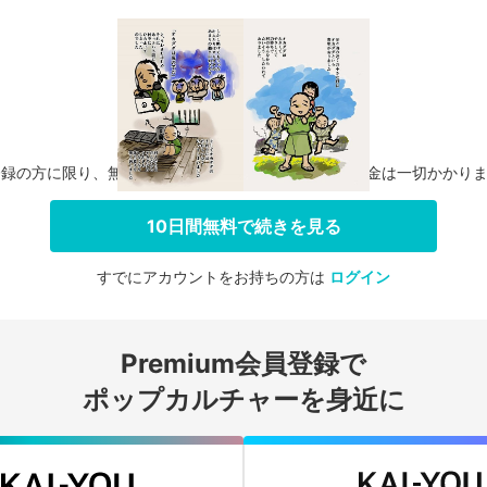
登録の方に限り、無料お試し期間中に解約した場合、料金は一切かかり
10日間無料で続きを見る
すでにアカウントをお持ちの方は
ログイン
会員登録する
Premium会員登録で
ログインする
ポップカルチャーを身近に