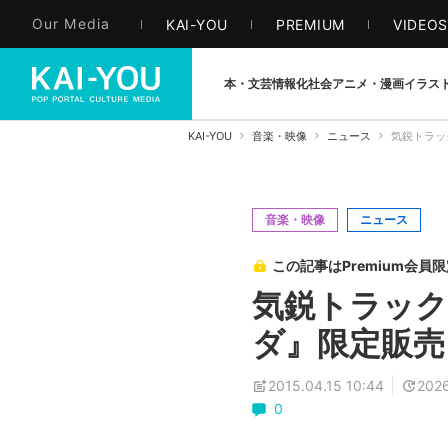
Our Media
KAI-YOU
PREMIUM
VIDEO
本・文芸
情報化社会
アニメ・漫画
イラス
KAI-YOU
音楽・映像
ニュース
気鋭トラッ
音楽・映像
ニュース
この記事はPremium会員
気鋭トラック
ダ』限定販売
2015.04.15 10:44
2026
0