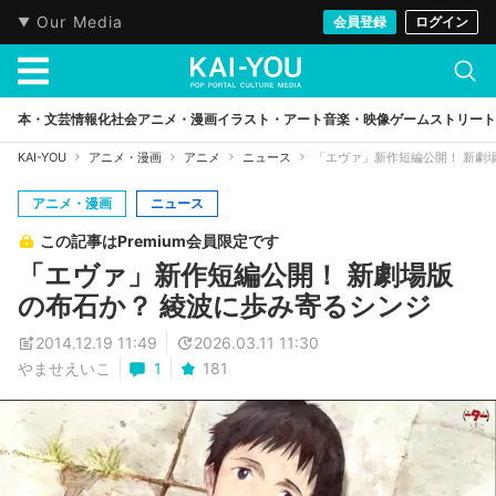
Our Media
会員登録
ログイン
本・文芸
情報化社会
アニメ・漫画
イラスト・アート
音楽・映像
ゲーム
ストリート
KAI-YOU
アニメ・漫画
アニメ
ニュース
「エヴァ」新作短編公開！ 新劇
アニメ・漫画
ニュース
この記事はPremium会員限定です
「エヴァ」新作短編公開！ 新劇場版
の布石か？ 綾波に歩み寄るシンジ
2014.12.19 11:49
2026.03.11 11:30
やませえいこ
1
181