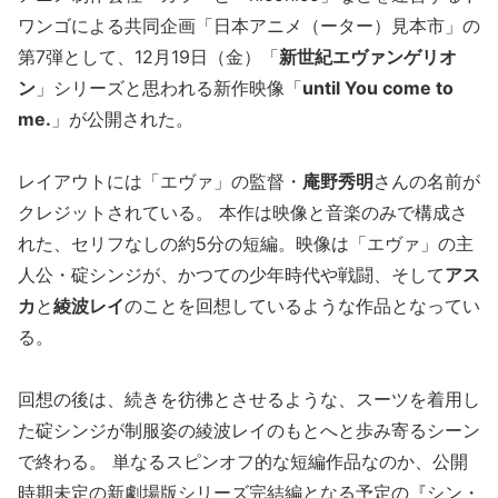
ワンゴによる共同企画「日本アニメ（ーター）見本市」の
第7弾として、12月19日（金）「
新世紀エヴァンゲリオ
ン
」シリーズと思われる新作映像「
until You come to
me.
」が公開された。
レイアウトには「エヴァ」の監督・
庵野秀明
さんの名前が
クレジットされている。 本作は映像と音楽のみで構成さ
れた、セリフなしの約5分の短編。映像は「エヴァ」の主
人公・碇シンジが、かつての少年時代や戦闘、そして
アス
カ
と
綾波レイ
のことを回想しているような作品となってい
る。
回想の後は、続きを彷彿とさせるような、スーツを着用し
た碇シンジが制服姿の綾波レイのもとへと歩み寄るシーン
で終わる。 単なるスピンオフ的な短編作品なのか、公開
時期未定の新劇場版シリーズ完結編となる予定の『シン・