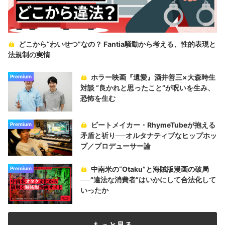
どこから“わいせつ”なの？ Fantia騒動から考える、性的表現と
法規制の実情
ホラー映画『遺愛』酒井善三×大森時生
Premium
対談 “良かれと思ったこと“が呪いを生み、
恐怖を生む
ビートメイカー・RhymeTubeが抱える
Premium
矛盾と祈り──オルタナティブなヒップホッ
プ／プロデューサー論
中南米の“Otaku”と海賊版漫画の破局
Premium
──“違法な消費者”はいかにして合法化して
いったか
もっと見る