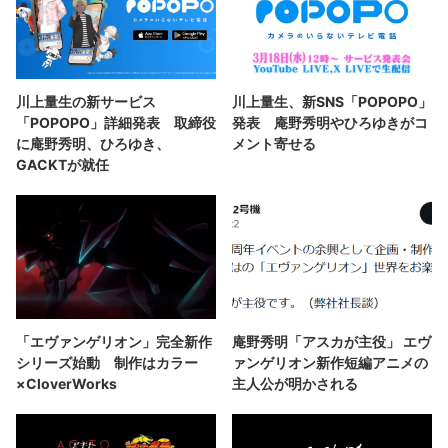
川上量生の新サービス
川上量生、新SNS「POPOPO」
「POPOPO」詳細発表 取締役
発表 庵野秀明やひろゆきがコ
に庵野秀明、ひろゆき、
メント寄せる
GACKTが就任
「エヴァンゲリオン」完全新作
庵野秀明「アスカが主役」 エヴ
シリーズ始動 制作はカラー
ァンゲリオン新作短編アニメの
×CloverWorks
主人公が明かされる