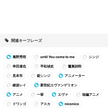
関連キーフレーズ
庵野秀明
until You come to me
シンジ
串田達也
平松禎史
鷺巣詩郎
見本市
碇シンジ
アニメーター
綾波レイ
新世紀エヴァンゲリオン
アニメ
一挙
エヴァ
短編アニメ
ドワンゴ
アスカ
niconico