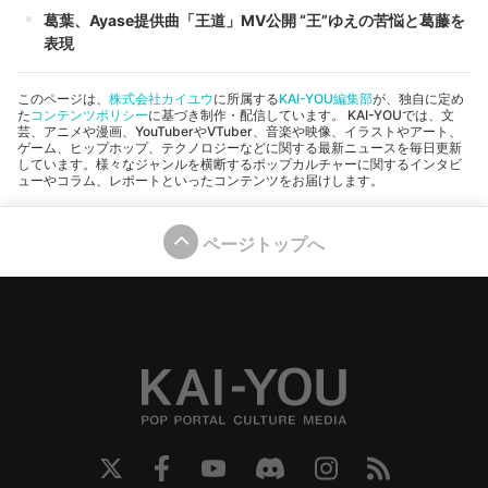
葛葉、Ayase提供曲「王道」MV公開 “王”ゆえの苦悩と葛藤を
表現
このページは、
株式会社カイユウ
に所属する
KAI-YOU編集部
が、独自に定め
た
コンテンツポリシー
に基づき制作・配信しています。 KAI-YOUでは、文
芸、アニメや漫画、YouTuberやVTuber、音楽や映像、イラストやアート、
ゲーム、ヒップホップ、テクノロジーなどに関する最新ニュースを毎日更新
しています。様々なジャンルを横断するポップカルチャーに関するインタビ
ューやコラム、レポートといったコンテンツをお届けします。
ページトップへ