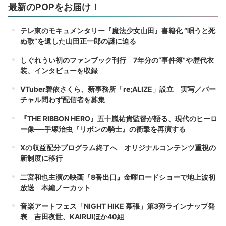
最新のPOPをお届け！
テレ東のモキュメンタリー『魔法少女山田』書籍化 “唄うと死
ぬ歌”を遺した山田正一郎の謎に迫る
しぐれうい初のファンブック刊行 7年分の“事件簿”や歴代衣
装、インタビューを収録
VTuber碧依さくら、新事務所「re;ALIZE」設立 実写／バー
チャル問わず配信者を募集
『THE RIBBON HERO』五十嵐祐貴監督が語る、現代のヒーロ
ー像──手塚治虫『リボンの騎士』の衝撃を再演する
Xの収益配分プログラム終了へ オリジナルコンテンツ重視の
新制度に移行
二宮和也主演の映画『8番出口』金曜ロードショーで地上波初
放送 本編ノーカット
音楽アートフェス「NIGHT HIKE 幕張」第3弾ラインナップ発
表 吉田夜世、KAIRUIほか40組