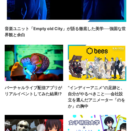
音楽ユニット「Empty old City」が語る徹底した美学──強固な世
界観と余白
バーチャルライブ配信アプリが
“インディーアニメ“の足跡と、
リアルイベントしてみた結果!?
自分がやるべきこと──会社設
立を選んだアニメーター「のを
か」の胸中