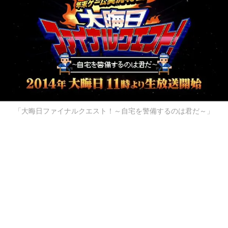
「大晦日ファイナルクエスト！～自宅を警備するのは君だ～」