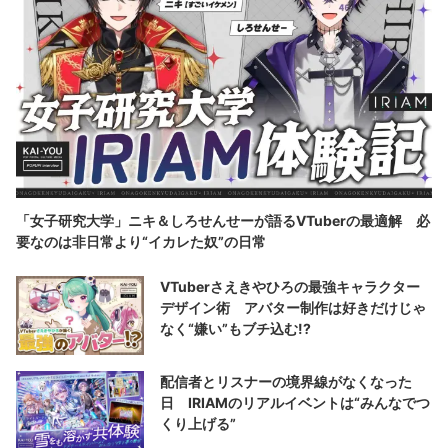
「女子研究大学」ニキ＆しろせんせーが語るVTuberの最適解 必
要なのは非日常より“イカレた奴”の日常
VTuberさえきやひろの最強キャラクター
デザイン術 アバター制作は好きだけじゃ
なく“嫌い”もブチ込む!?
配信者とリスナーの境界線がなくなった
日 IRIAMのリアルイベントは“みんなでつ
くり上げる”