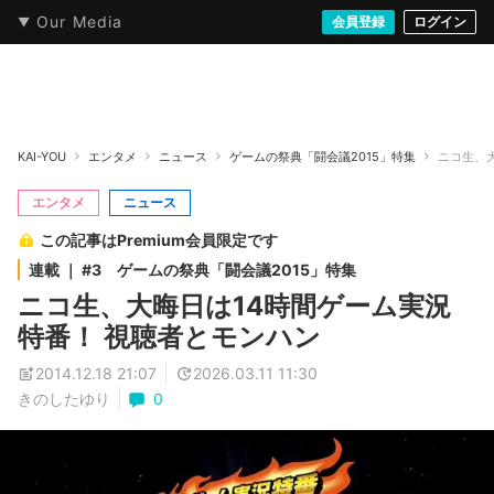
Our Media
本・文芸
情報化社会
アニメ・漫画
イラスト・アート
音楽・映像
会員登録
ゲーム
ログイン
ストリート
KAI-YOU
エンタメ
ニュース
ゲームの祭典「闘会議2015」特集
ニコ生、
エンタメ
ニュース
この記事はPremium会員限定です
連載 ｜ #3 ゲームの祭典「闘会議2015」特集
ニコ生、大晦日は14時間ゲーム実況
特番！ 視聴者とモンハン
2014.12.18 21:07
2026.03.11 11:30
きのしたゆり
0