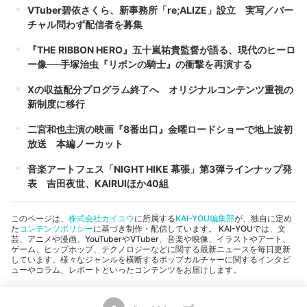
VTuber碧依さくら、新事務所「re;ALIZE」設立 実写／バー
チャル問わず配信者を募集
『THE RIBBON HERO』五十嵐祐貴監督が語る、現代のヒーロ
ー像──手塚治虫『リボンの騎士』の衝撃を再演する
Xの収益配分プログラム終了へ オリジナルコンテンツ重視の
新制度に移行
二宮和也主演の映画『8番出口』金曜ロードショーで地上波初
放送 本編ノーカット
音楽アートフェス「NIGHT HIKE 幕張」第3弾ラインナップ発
表 吉田夜世、KAIRUIほか40組
このページは、
株式会社カイユウ
に所属する
KAI-YOU編集部
が、独自に定め
た
コンテンツポリシー
に基づき制作・配信しています。 KAI-YOUでは、文
芸、アニメや漫画、YouTuberやVTuber、音楽や映像、イラストやアート、
ゲーム、ヒップホップ、テクノロジーなどに関する最新ニュースを毎日更新
しています。様々なジャンルを横断するポップカルチャーに関するインタビ
ューやコラム、レポートといったコンテンツをお届けします。