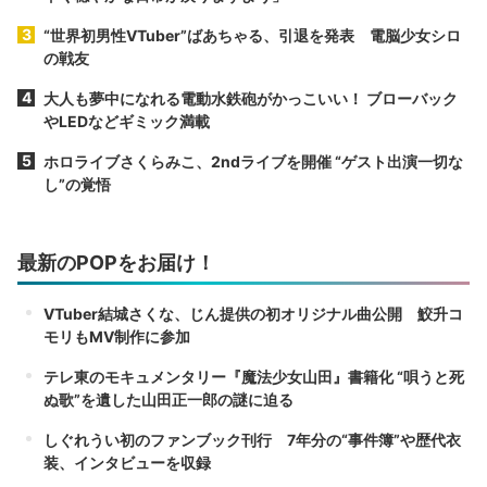
“世界初男性VTuber”ばあちゃる、引退を発表 電脳少女シロ
の戦友
大人も夢中になれる電動水鉄砲がかっこいい！ ブローバック
やLEDなどギミック満載
ホロライブさくらみこ、2ndライブを開催 “ゲスト出演一切な
し”の覚悟
最新のPOPをお届け！
VTuber結城さくな、じん提供の初オリジナル曲公開 鮫升コ
モリもMV制作に参加
テレ東のモキュメンタリー『魔法少女山田』書籍化 “唄うと死
ぬ歌”を遺した山田正一郎の謎に迫る
しぐれうい初のファンブック刊行 7年分の“事件簿”や歴代衣
装、インタビューを収録