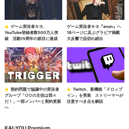
ゲーム実況者キヨ、
ゲーム実況者キヨ『anan』へ
YouTube登録者数500万人突
18ページに及ぶグラビア掲載
破 活動15周年の節目に達成
大反響で品切れ続出
契約問題で協議中の実況者
Twitch、新機能「ドロップ
グループ「○○の主役は我々
イン」を実装 ストリーマーが
だ！」一部メンバーと契約更新
注意すべき点を解説
へ
KAI-YOU Premium