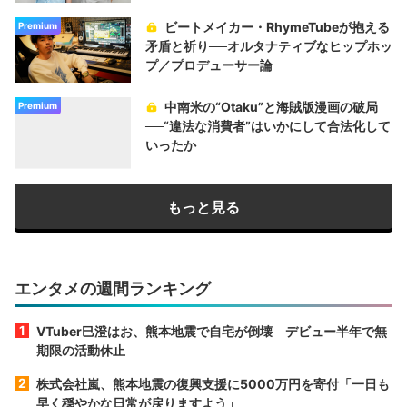
ビートメイカー・RhymeTubeが抱える
Premium
矛盾と祈り──オルタナティブなヒップホッ
プ／プロデューサー論
中南米の“Otaku”と海賊版漫画の破局
Premium
──“違法な消費者”はいかにして合法化して
いったか
もっと見る
エンタメの週間ランキング
VTuber巳澄はお、熊本地震で自宅が倒壊 デビュー半年で無
期限の活動休止
株式会社嵐、熊本地震の復興支援に5000万円を寄付「一日も
早く穏やかな日常が戻りますよう」