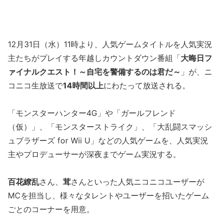
12月31日（水）11時より、人気ゲームタイトルを人気実況
主たちがプレイする年越しカウントダウン番組「
大晦日フ
ァイナルクエスト！～自宅を警備するのは君だ～
」が、ニ
コニコ生放送で
14時間以上
にわたって放送される。
「モンスターハンター4G」や「ガールフレンド
（仮）」、「モンスターストライク」、「大乱闘スマッシ
ュブラザーズ for Wii U」などの人気ゲームを、人気実況
主やプロデューサーが深夜までゲーム実況する。
百花繚乱
さん、
茸
さんといった人気ニコニコユーザーが
MCを担当し、様々なタレントやユーザーを招いたゲーム
ごとのコーナーを用意。