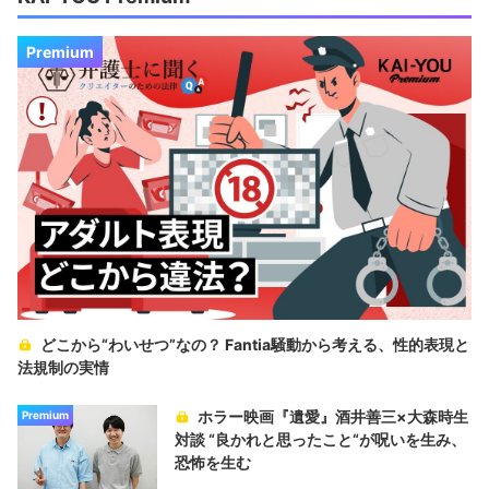
Premium
どこから“わいせつ”なの？ Fantia騒動から考える、性的表現と
法規制の実情
ホラー映画『遺愛』酒井善三×大森時生
Premium
対談 “良かれと思ったこと“が呪いを生み、
恐怖を生む