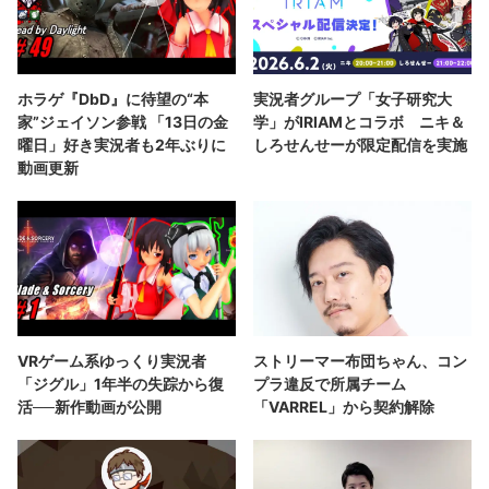
ホラゲ『DbD』に待望の“本
実況者グループ「女子研究大
家”ジェイソン参戦 「13日の金
学」がIRIAMとコラボ ニキ＆
曜日」好き実況者も2年ぶりに
しろせんせーが限定配信を実施
動画更新
VRゲーム系ゆっくり実況者
ストリーマー布団ちゃん、コン
「ジグル」1年半の失踪から復
プラ違反で所属チーム
活──新作動画が公開
「VARREL」から契約解除