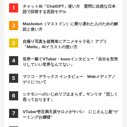
チャットAI「ChatGPT」使い方 質問に自然な日本
語で回答する言語モデル
Mastodon（マストドン）に乗り遅れた人のための解
説と使い方
自撮り写真を超簡単にアニメキャラ化！ アプリ
「Meitu」AIイラストの使い方
世界一稼ぐVTuber・ksonインタビュー「自分を安売
りしていい世界なんてない」
マツコ・デラックス インタビュー Webメディア／
ゲイについて
シナモンへのいじめリプ止まらず… サンリオ「悲しく
思っております」
VTuber壱百満天原サロメがヤバい にじさんじ産“ゲ
ーミングお嬢様”