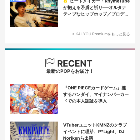
ビートメイカー・RhymeTube
が抱える矛盾と祈り──オルタナ
ティブなヒップホップ／プロデュ
ーサー論
> KAI-YOU Premiumをもっと見る
RECENT
最新のPOPをお届け！
『ONE PIECEカードゲーム』擁
するバンダイ、マイナンバーカー
ドでの本人認証を導入
VTuberユニットKMNZのクラブ
イベントに理芽、P*Light、DJ
Norikenら出演