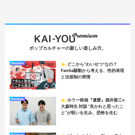
ポップカルチャーの新しい楽しみ方。
Premium
どこから“わいせつ”なの？
Fantia騒動から考える、性的表現
と法規制の実情
Premium
ホラー映画『遺愛』酒井善三×
大森時生 対談 “良かれと思ったこ
と“が呪いを生み、恐怖を生む
Premium