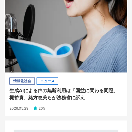
情報化社会
ニュース
生成AIによる声の無断利用は「国益に関わる問題」
梶裕貴、緒方恵美らが法務省に訴え
2026.05.29
205