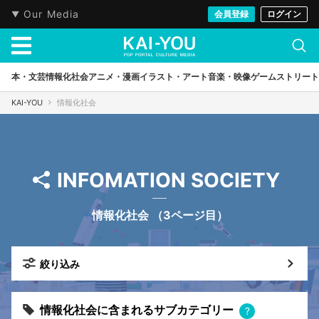
Our Media
会員登録
ログイン
本・文芸
情報化社会
アニメ・漫画
イラスト・アート
音楽・映像
ゲーム
ストリート
KAI-YOU
情報化社会
INFOMATION SOCIETY
情報化社会
（3ページ目）
絞り込み
情報化社会に含まれるサブカテゴリー
?