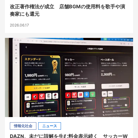
改正著作権法が成立 店舗BGMの使用料を歌手や演
奏家にも還元
2026.06.17
情報化社会
ニュース
DAZN、未だに誤解を生む料金表示続く サッカーW