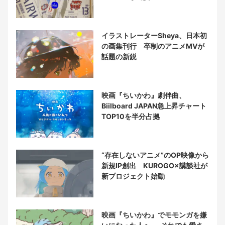
イラストレーターSheya、日本初
の画集刊行 卒制のアニメMVが
話題の新鋭
映画『ちいかわ』劇伴曲、
Biilboard JAPAN急上昇チャート
TOP10を半分占拠
“存在しないアニメ”のOP映像から
新規IP創出 KUROGO×講談社が
新プロジェクト始動
映画『ちいかわ』でモモンガを嫌