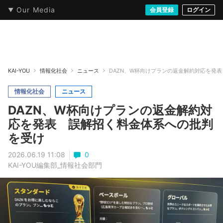
Our Media
本・文芸
情報化社会
アニメ・漫画
イラスト・アート
音楽・映像
会員登録
ゲーム
ログイン
ストリート
KAI-YOU
情報化社会
ニュース
DAZN、W杯向けプランの返金解約対応を発
情報化社会
ニュース
DAZN、W杯向けプランの返金解約対
応を発表 誤解招く料金体系への批判
を受け
2026.06.19 11:08
0
KAI-YOU編集部_情報社会部門