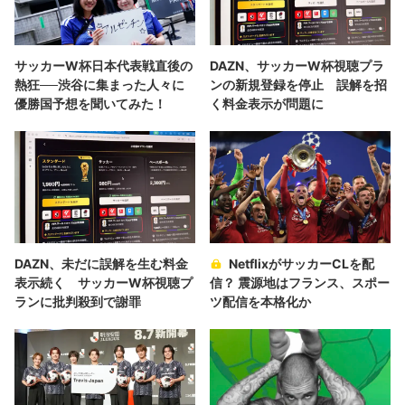
サッカーW杯日本代表戦直後の
DAZN、サッカーW杯視聴プラ
熱狂──渋谷に集まった人々に
ンの新規登録を停止 誤解を招
優勝国予想を聞いてみた！
く料金表示が問題に
DAZN、未だに誤解を生む料金
NetflixがサッカーCLを配
表示続く サッカーW杯視聴プ
信？ 震源地はフランス、スポー
ランに批判殺到で謝罪
ツ配信を本格化か