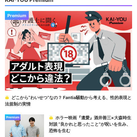
Premium
どこから“わいせつ”なの？ Fantia騒動から考える、性的表現と
法規制の実情
ホラー映画『遺愛』酒井善三×大森時生
Premium
対談 “良かれと思ったこと“が呪いを生み、
恐怖を生む