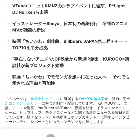
VTuberユニットKMNZのクラブイベントに理芽、P*Light、
DJ Norikenら出演
イラストレーターSheya、日本初の画集刊行 卒制のアニメ
MVが話題の新鋭
映画『ちいかわ』劇伴曲、Biilboard JAPAN急上昇チャート
TOP10を半分占拠
“存在しないアニメ”のOP映像から新規IP創出 KUROGO×講
談社が新プロジェクト始動
映画『ちいかわ』でモモンガを嫌いになった人へ──それでも
愛される理由と可能性
このページは、
株式会社カイユウ
に所属する
KAI-YOU編集部
が、独自に定め
た
コンテンツポリシー
に基づき制作・配信しています。 KAI-YOUでは、文
芸、アニメや漫画、YouTuberやVTuber、音楽や映像、イラストやアート、
ゲーム、ヒップホップ、テクノロジーなどに関する最新ニュースを毎日更新
しています。様々なジャンルを横断するポップカルチャーに関するインタビ
ューやコラム、レポートといったコンテンツをお届けします。