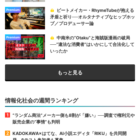
ビートメイカー・RhymeTubeが抱える
Premium
矛盾と祈り──オルタナティブなヒップホッ
プ／プロデューサー論
中南米の“Otaku”と海賊版漫画の破局
Premium
──“違法な消費者”はいかにして合法化して
いったか
もっと見る
情報化社会の週間ランキング
“ランダム商法”メーカー側も8割が「嫌い」──調査で権利元や
販売企業の“事情”も判明
KADOKAWA×はてな、AI小説エディタ「RIKU」を共同開
発 βテスト参加者も募集