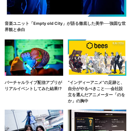
音楽ユニット「Empty old City」が語る徹底した美学──強固な世
界観と余白
バーチャルライブ配信アプリが
“インディーアニメ“の足跡と、
リアルイベントしてみた結果!?
自分がやるべきこと──会社設
立を選んだアニメーター「のを
か」の胸中