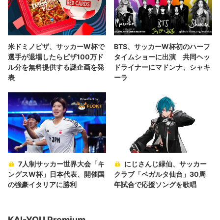
米ドミノピザ、サッカーW杯で
BTS、サッカーW杯初のハーフ
選手が退場したらピザ100万ド
タイムショーに出演 共同ヘッ
ル分を無料提供する謎企画を発
ドライナーにマドンナ、シャキ
表
ーラ
7人制サッカー世界大会「キ
にじさんじ緑仙、サッカー
ングスW杯」日本代表、開催国
クラブ「ベガルタ仙台」30周
の強豪イタリアに勝利
年試合で応援ソングを歌唱
KAI-YOU Premium