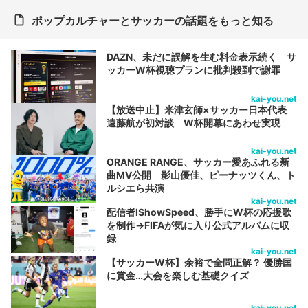
ポップカルチャーとサッカーの話題をもっと知る
DAZN、未だに誤解を生む料金表示続く サ
ッカーW杯視聴プランに批判殺到で謝罪
kai-you.net
【放送中止】米津玄師×サッカー日本代表
遠藤航が初対談 W杯開幕にあわせ実現
kai-you.net
ORANGE RANGE、サッカー愛あふれる新
曲MV公開 影山優佳、ピーナッツくん、ト
ルシエら共演
kai-you.net
配信者IShowSpeed、勝手にW杯の応援歌
を制作→FIFAが気に入り公式アルバムに収
録
kai-you.net
【サッカーW杯】余裕で全問正解？ 優勝国
に賞金…大会を楽しむ基礎クイズ
kai-you.net