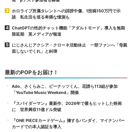
ホロライブ所属タレントへの誹謗中傷、1投稿150万円で示
談 私生活を巡る卑猥な憶測も
ChatGPTの性的チャット機能「アダルトモード」導入を無期
限延期 英メディアが報道
にじさんじアクシア・クローネ活動休止 一部ファンへ「母親
面しないでくれ」と糾弾
最新のPOPをお届け！
Ado、さくらみこ、ピーナッツくん、花譜ら113組が参加
「YouTube Music Weekend」開催
『スパイダーマン』最新作、2026年で最もヒットした映画
に 世界興収11億ドル突破
『ONE PIECEカードゲーム』擁するバンダイ、マイナンバー
カードでの本人認証を導入