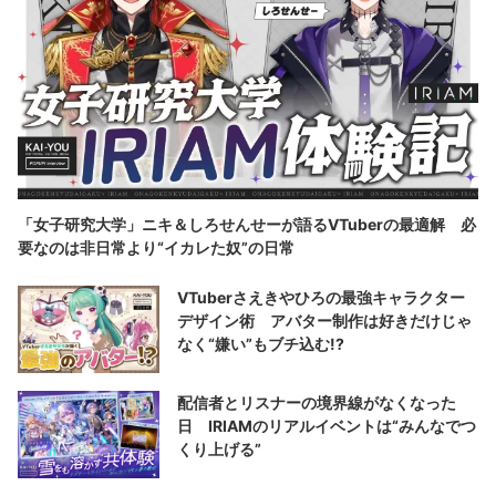
「女子研究大学」ニキ＆しろせんせーが語るVTuberの最適解 必
要なのは非日常より“イカレた奴”の日常
VTuberさえきやひろの最強キャラクター
デザイン術 アバター制作は好きだけじゃ
なく“嫌い”もブチ込む!?
配信者とリスナーの境界線がなくなった
日 IRIAMのリアルイベントは“みんなでつ
くり上げる”