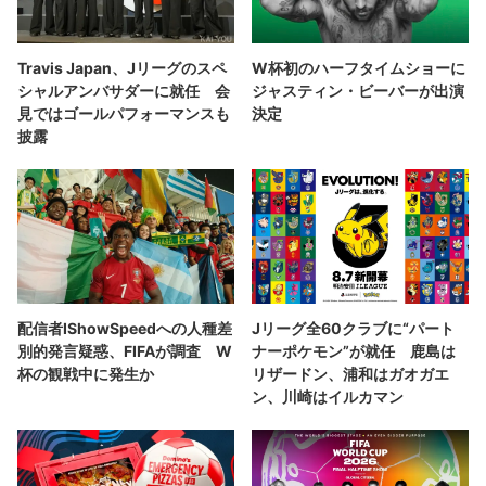
Travis Japan、Jリーグのスペ
W杯初のハーフタイムショーに
シャルアンバサダーに就任 会
ジャスティン・ビーバーが出演
見ではゴールパフォーマンスも
決定
披露
配信者IShowSpeedへの人種差
Jリーグ全60クラブに“パート
別的発言疑惑、FIFAが調査 W
ナーポケモン”が就任 鹿島は
杯の観戦中に発生か
リザードン、浦和はガオガエ
ン、川崎はイルカマン