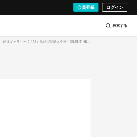
会員登録
ログイン
検索する
（画像ギャラリー 2 / 12）体験型謎解き企画「SILENT HILL f 残置物展」ビジュアル