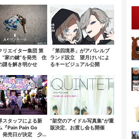
ター「のをか」の胸中
クリエイター集団 第
「第四境界」がアパレルブ
、“家の鍵”を発売 住
ランド設立 望月けいによ
の謎を解き明かせ
るキービジュアル公開
界スタッフによる新
“架空のアイドル写真集”が重
Pain Pain Go
版決定、お渡し会も開催
!』発売日が決定 少