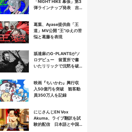
「NIGHT HIKE 幕張」第3
弾ラインナップ発表 吉
田夜世、KAIRUIほか40組
葛葉、Ayase提供曲「王
道」MV公開 “王”ゆえの苦
悩と葛藤を表現
舐達麻のG-PLANTSがソ
ロデビュー 留置所で書
いたリリックで沈黙を破
る
映画『ちいかわ』興行収
入50億円を突破 観客動
員350万人を記録
にじさんじEN Vox
Akuma、ライブ翻訳を試
験的配信 日本語と中国
語の字幕をリアルタイム