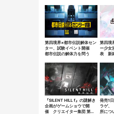
女たち
ングで
第四境界×都市伝説解体セン
第四境
ター、試験イベント開催
ー少女
都市伝説の解体力を問う
表 新
に掲載
『SILENT HILL f』の謎解き
発売1
企画がゲームショウで開
ラゲ、
催 クリエイター集団 第四
所につ