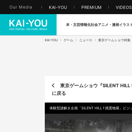
Our Media
KAI-YOU
PREMIUM
VIDEO
本・文芸
情報化社会
アニメ・漫画
イラス
KAI-YOU
ゲーム
ニュース
東京ゲームショウ特集
東京ゲームショウ『SILENT H
に戻る
体験型謎解き企画「SILENT HILL f 残置物展」ビ