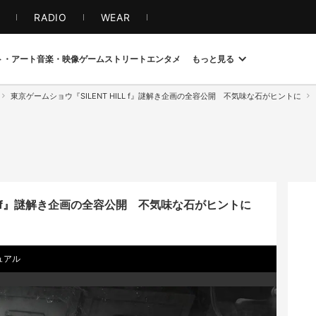
S
RADIO
WEAR
ト・アート
音楽・映像
ゲーム
ストリート
エンタメ
もっと見る
東京ゲームショウ『SILENT HILL f』謎解き企画の全容公開 不気味な石がヒントに
ILL f』謎解き企画の全容公開 不気味な石がヒントに
ジュアル