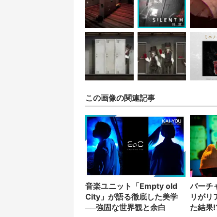
この画像の関連記事
音楽ユニット「Empty old
バーチ
City」が語る徹底した美学
リがリ
──強固な世界観と余白
た結果!