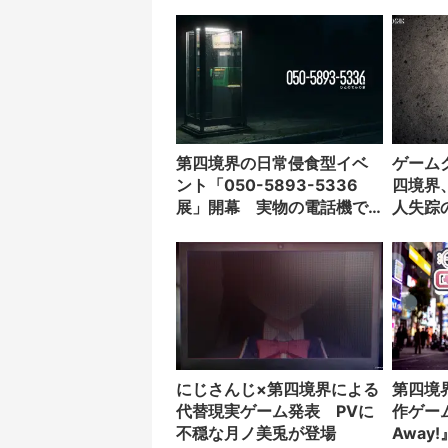
第四境界の日常侵食型イベ
ゲーム
ント「050-5893-5336
四境界
展」開幕 実物の電話機で
人失踪
見知らぬ通話を聞く
にじさんじ×第四境界による
第四境
代替現実ゲーム発表 PVに
作ゲーム『
不穏な月ノ美兎が登場
Away