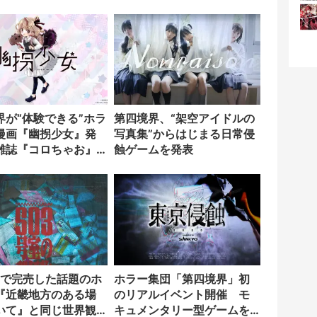
のトラウマをタイピ
消去
界が“体験できる”ホラ
第四境界、“架空アイドルの
漫画『幽拐少女』発
写真集”からはじまる日常侵
雑誌『コロちゃお』
蝕ゲームを発表
日で完売した話題のホ
ホラー集団「第四境界」初
『近畿地方のある場
のリアルイベント開催 モ
いて』と同じ世界観
キュメンタリー型ゲームを