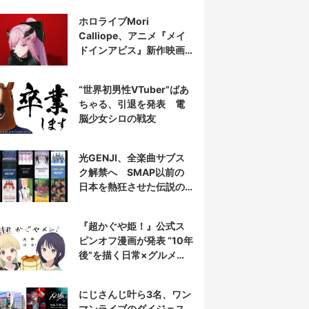
表示
ホロライブMori
Calliope、アニメ『メイ
ドインアビス』新作映画
の主題歌を担当
“世界初男性VTuber”ばあ
ちゃる、引退を発表 電
脳少女シロの戦友
光GENJI、全楽曲サブス
ク解禁へ SMAP以前の
日本を熱狂させた伝説の
アイドル7人組
『超かぐや姫！』公式ス
ピンオフ漫画が発表 “10年
後”を描く日常×グルメ作
品
にじさんじ叶ら3名、ワン
マンライブのダイジェス