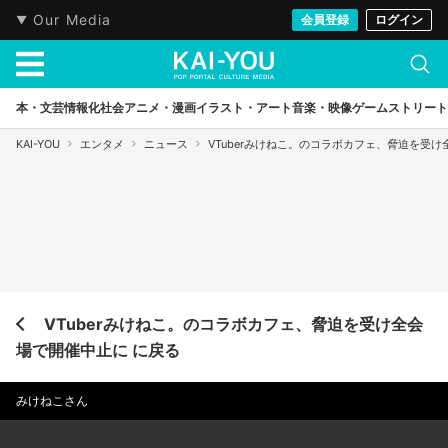
Our Media
会員登録
ログイン
本・文芸
情報化社会
アニメ・漫画
イラスト・アート
音楽・映像
ゲーム
ストリート
KAI-YOU
エンタメ
ニュース
VTuberみけねこ。のコラボカフェ、脅迫を受
VTuberみけねこ。のコラボカフェ、脅迫を受け全会
場で開催中止に に戻る
みけねこさん