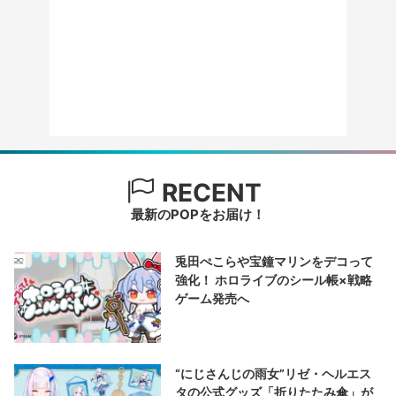
RECENT
最新のPOPをお届け！
兎田ぺこらや宝鐘マリンをデコって
強化！ ホロライブのシール帳×戦略
ゲーム発売へ
“にじさんじの雨女”リゼ・ヘルエス
タの公式グッズ「折りたたみ傘」が