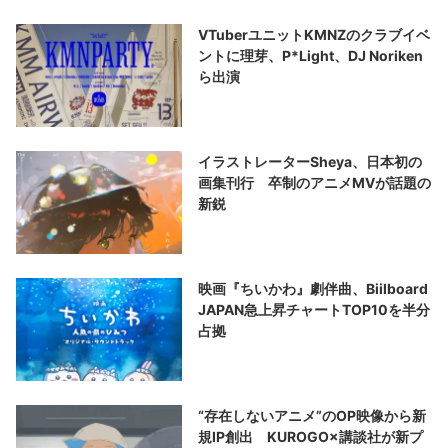
VTuberユニットKMNZのクラブイベ
ントに理芽、P*Light、DJ Noriken
ら出演
イラストレーターSheya、日本初の
画集刊行 卒制のアニメMVが話題の
新鋭
映画『ちいかわ』劇伴曲、Biilboard
JAPAN急上昇チャートTOP10を半分
占拠
“存在しないアニメ”のOP映像から新
規IP創出 KUROGO×講談社が新プ