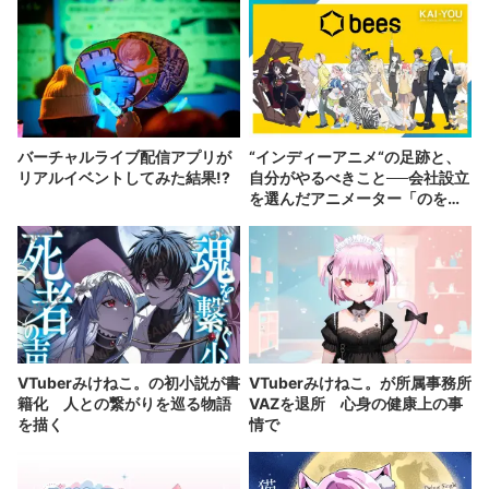
バーチャルライブ配信アプリが
“インディーアニメ“の足跡と、
リアルイベントしてみた結果!?
自分がやるべきこと──会社設立
を選んだアニメーター「のを
か」の胸中
VTuberみけねこ。の初小説が書
VTuberみけねこ。が所属事務所
籍化 人との繋がりを巡る物語
VAZを退所 心身の健康上の事
を描く
情で