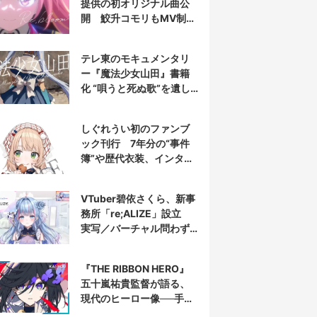
提供の初オリジナル曲公
開 鮫升コモリもMV制作
に参加
テレ東のモキュメンタリ
ー『魔法少女山田』書籍
化 “唄うと死ぬ歌”を遺し
た山田正一郎の謎に迫る
しぐれうい初のファンブ
ック刊行 7年分の“事件
簿”や歴代衣装、インタビ
ューを収録
VTuber碧依さくら、新事
務所「re;ALIZE」設立
実写／バーチャル問わず
配信者を募集
『THE RIBBON HERO』
五十嵐祐貴監督が語る、
現代のヒーロー像──手塚
治虫『リボンの騎士』の