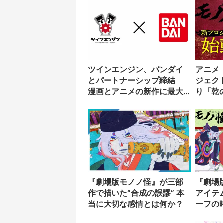
ツインエンジン、バンダイ
アニメ
とパートナーシップ締結
ジェク
漫画とアニメの新作に最大
り「乾
40億円を投資
『劇場版モノノ怪』が三部
『劇場
作で描いた“合成の誤謬” 本
アイテ
当に大切な感情とは何か？
ーフの