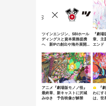
ツインエンジン、SBIホール
『劇場
ディングスと資本業務提携
章、主
へ 新IPの創出や海外展開を
エンド
促進
アニメ『劇場版モノノ怪』
『劇場版モノノ怪』が露
最終章、新キャストに沢城
わにす
みゆき 予告映像が解禁
は、世
を見て