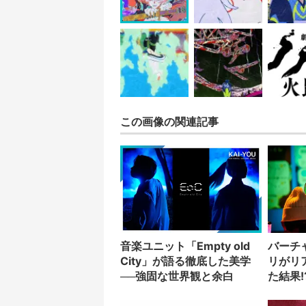
この画像の関連記事
音楽ユニット「Empty old
バーチ
City」が語る徹底した美学
リがリ
──強固な世界観と余白
た結果!