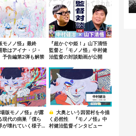
版モノノ怪』最終
『超かぐや姫！』山下清悟
題歌はアイナ・ジ・
監督と「モノノ怪」中村健
 予告編第2弾も解禁
治監督の対談動画が公開
大奥という因習村を今描
る現代の病巣「僕ら
く必然性 『モノノ怪』中
界が壊れていく様子
村健治監督インタビュー
いる」