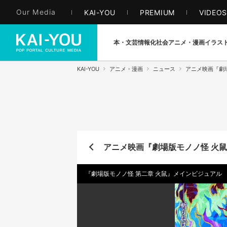
Our Media
KAI-YOU
PREMIUM
VIDEO
本・文芸
情報化社会
アニメ・漫画
イラス
KAI-YOU
アニメ・漫画
ニュース
アニメ映画『劇
アニメ映画『劇場版モノノ怪 火鼠
『劇場版モノノ怪 第二章 火鼠』メインビジュアル