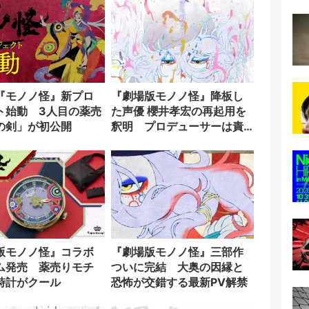
『モノノ怪』新プロ
『劇場版モノノ怪』降板し
ト始動 3人目の薬売
た声優 櫻井孝宏の再起用を
の剣」が初公開
釈明 プロデューサーは責
任を取り引退へ
版モノノ怪』コラボ
『劇場版モノノ怪』三部作
ム発売 薬売りモチ
ついに完結 大奥の因縁と
時計がクール
恐怖が交錯する最新PV解禁