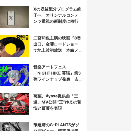
衝撃を再演する
Xの収益配分プログラム終
了へ オリジナルコンテ
ンツ重視の新制度に移行
二宮和也主演の映画『8番
出口』金曜ロードショー
で地上波初放送 本編ノ
ーカット
音楽アートフェス
「NIGHT HIKE 幕張」第3
弾ラインナップ発表 吉
田夜世、KAIRUIほか40組
葛葉、Ayase提供曲「王
道」MV公開 “王”ゆえの苦
悩と葛藤を表現
舐達麻のG-PLANTSがソ
ロデビュー 留置所で書