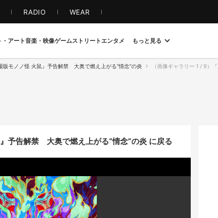
S
RADIO
WEAR
ト・アート
音楽・映像
ゲーム
ストリート
エンタメ
もっと見る
場版モノノ怪 火鼠』予告解禁 大奥で燃え上がる“情念”の炎
（画像ギャラリー 1 / 9
』予告解禁 大奥で燃え上がる“情念”の炎 に戻る