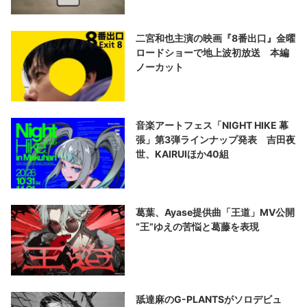
二宮和也主演の映画『8番出口』金曜
ロードショーで地上波初放送 本編
ノーカット
音楽アートフェス「NIGHT HIKE 幕
張」第3弾ラインナップ発表 吉田夜
世、KAIRUIほか40組
葛葉、Ayase提供曲「王道」MV公開
“王”ゆえの苦悩と葛藤を表現
舐達麻のG-PLANTSがソロデビュ