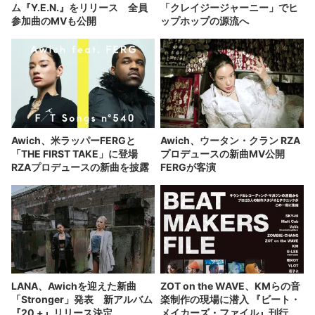
ム『Y.E.N.』をリリース 全員
「クレイジージャーニー」でヒ
参加曲のMVも公開
ップホップの源流へ
Awich、米ラッパーFERGと
Awich、ウータン・クラン RZA
「THE FIRST TAKE」に登場
プロデュースの新曲MV公開
RZAプロデュースの新曲を披露
FERGが客演
LANA、Awichを迎えた新曲
ZOT on the WAVE、KMらの音
「Stronger」発表 新アルバム
楽制作の現場に潜入 『ビート・
『20 +』リリース決定
メイカーズ・ファイル』刊行