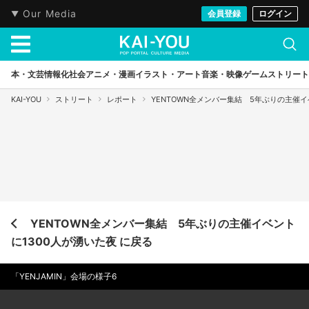
Our Media
会員登録
ログイン
本・文芸
情報化社会
アニメ・漫画
イラスト・アート
音楽・映像
ゲーム
ストリート
KAI-YOU
ストリート
レポート
YENTOWN全メンバー集結 5年ぶりの主催イ
YENTOWN全メンバー集結 5年ぶりの主催イベント
に1300人が湧いた夜 に戻る
「YENJAMIN」会場の様子6