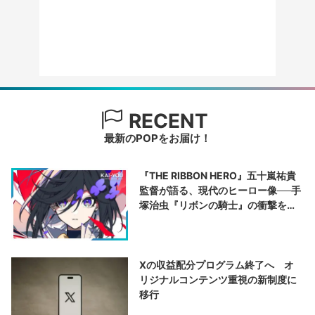
RECENT
最新のPOPをお届け！
『THE RIBBON HERO』五十嵐祐貴
監督が語る、現代のヒーロー像──手
塚治虫『リボンの騎士』の衝撃を再
演する
Xの収益配分プログラム終了へ オ
リジナルコンテンツ重視の新制度に
移行