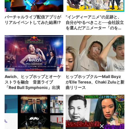
バーチャルライブ配信アプリが
“インディーアニメ“の足跡と、
リアルイベントしてみた結果!?
自分がやるべきこと──会社設立
を選んだアニメーター「のを
か」の胸中
Awich、ヒップホップとオーケ
ヒップホップクルーMall Boyz
ストラを融合 音楽ライブ
がElle Teresa、Chaki Zuluと新
「Red Bull Symphonic」出演
曲リリース