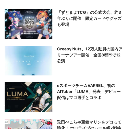
「ずとまよTCG」の公式大会、約3
年ぶりに開催 限定カードやグッズ
も登場
Creepy Nuts、12万人動員の国内ア
リーナツアー開催 全国8都市で12
公演
eスポーツチームVARREL、初の
AITuber「LUMA」発表 デビュー
配信はマゴ選手とコラボ
兎田ぺこらや宝鐘マリンをデコって
強化！ ホロライブのシール帳×戦略