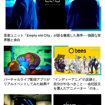
音楽ユニット「Empty old City」が語る徹底した美学──強固な世
界観と余白
バーチャルライブ配信アプリが
“インディーアニメ“の足跡と、
リアルイベントしてみた結果!?
自分がやるべきこと──会社設立
を選んだアニメーター「のを
か」の胸中