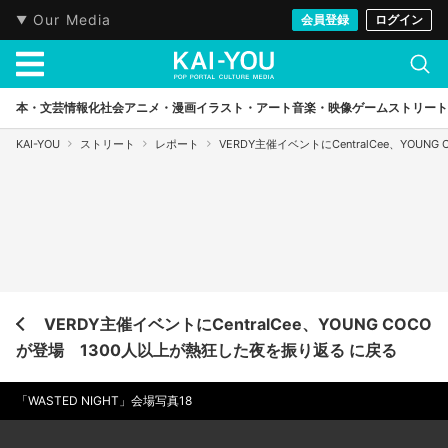
Our Media
会員登録
ログイン
本・文芸
情報化社会
アニメ・漫画
イラスト・アート
音楽・映像
ゲーム
ストリート
KAI-YOU
ストリート
レポート
VERDY主催イベントにCentralCee、YOU
VERDY主催イベントにCentralCee、YOUNG COCO
が登場 1300人以上が熱狂した夜を振り返る に戻る
「WASTED NIGHT」会場写真18