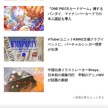
『ONE PIECEカードゲーム』擁する
バンダイ、マイナンバーカードでの
本人認証を導入
VTuberユニットKMNZ主催クラブイ
ベントに、バーチャルシンガー理芽
が出演
中国出身イラストレーターSheya、
日本初の画集刊行 卒制のアニメMV
が話題の新鋭
> 新着記事をもっと見る