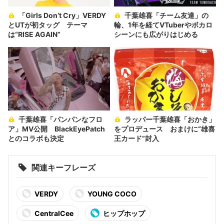
「Girls Don’t Cry」VERDY
千葉雄喜「チーム友達」の
とUTが初タッグ テーマ
輪、1年を経てVTuberやボカロ
は“RISE AGAIN”
シーンにも広がりはじめる
千葉雄喜「パンパンなフロ
ラッパー千葉雄喜「おかき」
ア」MV公開 BlackEyePatch
をプロデュース おまけに“雄喜
とのコラボも決定
王カード”封入
関連キーフレーズ
VERDY
YOUNG COCO
CentralCee
ヒップホップ