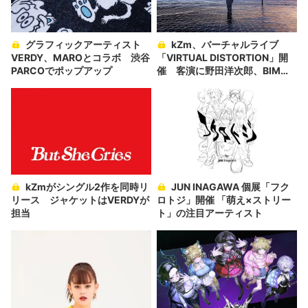
グラフィックアーティスト
kZm、バーチャルライブ
VERDY、MAROとコラボ 渋谷
「VIRTUAL DISTORTION」開
PARCOでポップアップ
催 客演に野田洋次郎、BIM、
LEXら
kZmがシングル2作を同時リ
JUN INAGAWA 個展「フク
リース ジャケットはVERDYが
ロトジ」開催 「萌え×ストリー
担当
ト」の注目アーティスト