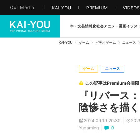
Our Media
KAI-YOU
PREMIUM
VIDEO
本・文芸
情報化社会
アニメ・漫画
イラス
KAI-YOU
ゲーム
ビデオゲーム
ニュース
ゲーム
ニュース
この記事はPremium会員
『リバース：
陰惨さを描く
2024.09.19 20:30
202
Yugaming
0