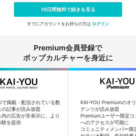
10日間無料で続きを見る
すでにアカウントをお持ちの方は
ログイン
会員登録する
Premium会員登録で
ログインする
ポップカルチャーを身近に
YOUで掲載・配信されている数
KAI-YOU Premium
上の記事が読み放題
テンツが読み放題
ス内の広告が非表示に、より
Premiumユーザー限定
体験を提供
へのアクセスが可能に
コミュニティメンバー限
やラジオ配信、先行特典