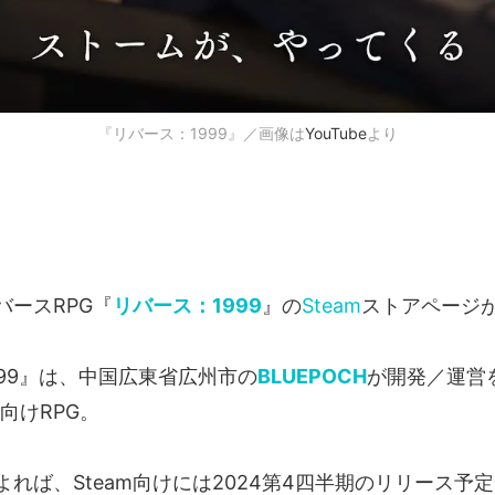
『リバース：1999』／画像は
YouTube
より
バースRPG『
リバース：1999
』の
Steam
ストアページ
999』は、中国広東省広州市の
BLUEPOCH
が開発／運営
向けRPG。
れば、Steam向けには2024第4四半期のリリース予