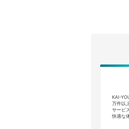
KAI-
万件以
サービ
快適な