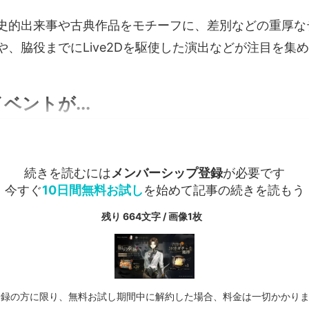
史的出来事や古典作品をモチーフに、差別などの重厚な
や、脇役までにLive2Dを駆使した演出などが注目を集
ベントが...
続きを読むには
メンバーシップ登録
が必要です
今すぐ
10日間無料お試し
を始めて記事の続きを読もう
残り 664文字 / 画像1枚
登録の方に限り、無料お試し期間中に解約した場合、料金は一切かかり