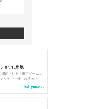
ムショウに出展
)に開催される「東京ゲームシ
張メッセで開催される国内最
遊のほか、限定ノベ...
kai-you.net