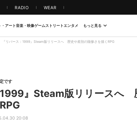
S
RADIO
WEAR
ト・アート
音楽・映像
ゲーム
ストリート
エンタメ
もっと見る
『リバース：1999』Steam版リリースへ 歴史や差別の陰惨さを描くRPG
限定です
1999』Steam版リリースへ
RPG
5.04.30 20:08