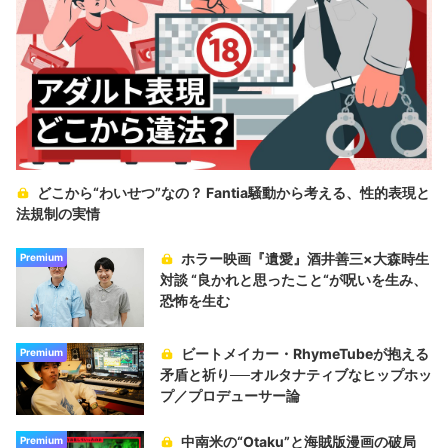
どこから“わいせつ”なの？ Fantia騒動から考える、性的表現と
法規制の実情
ホラー映画『遺愛』酒井善三×大森時生
Premium
対談 “良かれと思ったこと“が呪いを生み、
恐怖を生む
ビートメイカー・RhymeTubeが抱える
Premium
矛盾と祈り──オルタナティブなヒップホッ
プ／プロデューサー論
中南米の“Otaku”と海賊版漫画の破局
Premium