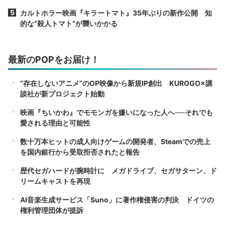
カルトホラー映画『キラートマト』35年ぶりの新作公開 知
的な“殺人トマト”が襲いかかる
最新のPOPをお届け！
“存在しないアニメ”のOP映像から新規IP創出 KUROGO×講
談社が新プロジェクト始動
映画『ちいかわ』でモモンガを嫌いになった人へ──それでも
愛される理由と可能性
数十万本ヒットの成人向けゲームの開発者、Steamでの売上
を国内銀行から受取拒否されたと報告
歴代セガハードが腕時計に メガドライブ、セガサターン、ド
リームキャストを再現
AI音楽生成サービス「Suno」に著作権侵害の判決 ドイツの
権利管理団体が提訴