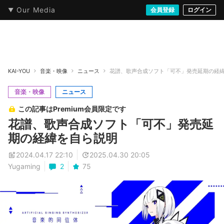
Our Media
本・文芸
情報化社会
アニメ・漫画
イラスト・アート
音楽・映像
会員登録
ゲーム
ログイン
ストリート
KAI-YOU
音楽・映像
ニュース
花譜、歌声合成ソフト「可不」発売延期の経
音楽・映像
ニュース
この記事はPremium会員限定です
花譜、歌声合成ソフト「可不」発売延
期の経緯を自ら説明
2024.04.17 22:10
2025.04.30 20:05
Yugaming
2
75