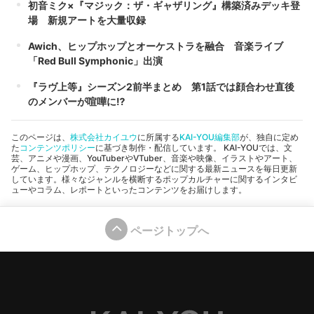
初音ミク×『マジック：ザ・ギャザリング』構築済みデッキ登
場 新規アートを大量収録
Awich、ヒップホップとオーケストラを融合 音楽ライブ
「Red Bull Symphonic」出演
『ラヴ上等』シーズン2前半まとめ 第1話では顔合わせ直後
のメンバーが喧嘩に⁉︎
このページは、
株式会社カイユウ
に所属する
KAI-YOU編集部
が、独自に定め
た
コンテンツポリシー
に基づき制作・配信しています。 KAI-YOUでは、文
芸、アニメや漫画、YouTuberやVTuber、音楽や映像、イラストやアート、
ゲーム、ヒップホップ、テクノロジーなどに関する最新ニュースを毎日更新
しています。様々なジャンルを横断するポップカルチャーに関するインタビ
ューやコラム、レポートといったコンテンツをお届けします。
ページトップへ