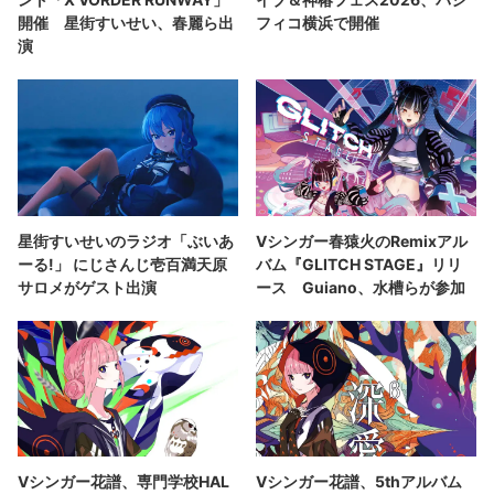
開催 星街すいせい、春麗ら出
フィコ横浜で開催
演
星街すいせいのラジオ「ぶいあ
Vシンガー春猿火のRemixアル
ーる!」 にじさんじ壱百満天原
バム『GLITCH STAGE』リリ
サロメがゲスト出演
ース Guiano、水槽らが参加
Vシンガー花譜、専門学校HAL
Vシンガー花譜、5thアルバム