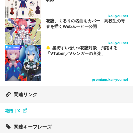
kai-you.net
花譜、くるりの名曲をカバー 高校生の青
春を描くWebムービー公開
kai-you.net
星街すいせい×花譜対談 飛躍する
Premium
「VTuber／Vシンガーの音楽」
premium.kai-you.net
関連リンク
花譜｜X
関連キーフレーズ