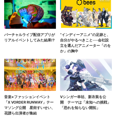
バーチャルライブ配信アプリが
“インディーアニメ“の足跡と、
リアルイベントしてみた結果!?
自分がやるべきこと──会社設
立を選んだアニメーター「のを
か」の胸中
音楽×ファッションイベント
Vシンガー幸祜、新衣装を公
「X VORDER RUNWAY」テー
開 テーマは「未知への挑戦」
マソング公開 星街すいせい、
「恐れを知らない開拓」
花譜ら出演者が集結