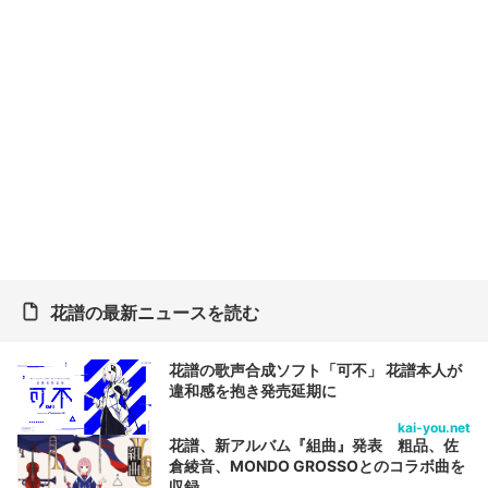
花譜の最新ニュースを読む
花譜の歌声合成ソフト「可不」 花譜本人が
違和感を抱き発売延期に
kai-you.net
花譜、新アルバム『組曲』発表 粗品、佐
倉綾音、MONDO GROSSOとのコラボ曲を
収録