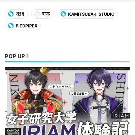
花譜
可不
KAMITSUBAKI STUDIO
PIEDPIPER
POP UP !