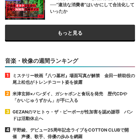
──“違法な消費者”はいかにして合法化して
いったか
もっと見る
音楽・映像の週間ランキング
ミステリー映画『八つ墓村』場面写真が解禁 金田一耕助役の
尾上松也がトレンチコート姿を披露
米津玄師×バンダイ、ガシャポンと食玩を発売 歴代CDや
「かいじゅうずかん」が手に入る
GEZANのマヒトゥ・ザ・ピーポーが性加害を認め謝罪 バン
ドは活動休止へ
平野綾、デビュー25周年記念ライブをCOTTON CLUBで開
催 声優、歌手、俳優の歩みを網羅