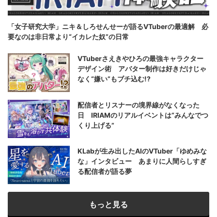
「女子研究大学」ニキ＆しろせんせーが語るVTuberの最適解 必
要なのは非日常より“イカレた奴”の日常
VTuberさえきやひろの最強キャラクター
デザイン術 アバター制作は好きだけじゃ
なく“嫌い”もブチ込む!?
配信者とリスナーの境界線がなくなった
日 IRIAMのリアルイベントは“みんなでつ
くり上げる”
KLabが生み出したAIのVTuber「ゆめみな
な」インタビュー あまりに人間らしすぎ
る配信者が語る夢
もっと見る