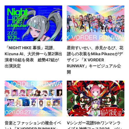
「NIGHT HIKE 幕張」花譜、
星街すいせい、赤見かるび、花
Kizuna AI、大沢伸一ら第2弾出
譜らの衣装をMika Pikazoがデ
演者10組を発表 総勢47組が
ザイン 「X VORDER
出演決定
RUNWAY」キービジュアル公
開
音楽とファッションの複合イベ
Vシンガー花譜5thワンマンラ
ント「X VORDER RUNWAY」
イブ＆神椿フェス2026、パシ