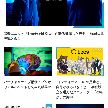
音楽ユニット「Empty old City」が語る徹底した美学──強固な世
界観と余白
バーチャルライブ配信アプリが
“インディーアニメ“の足跡と、
リアルイベントしてみた結果!?
自分がやるべきこと──会社設
立を選んだアニメーター「のを
か」の胸中