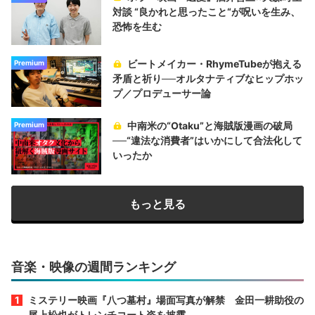
対談 “良かれと思ったこと“が呪いを生み、
恐怖を生む
ビートメイカー・RhymeTubeが抱える
Premium
矛盾と祈り──オルタナティブなヒップホッ
プ／プロデューサー論
中南米の“Otaku”と海賊版漫画の破局
Premium
──“違法な消費者”はいかにして合法化して
いったか
もっと見る
音楽・映像の週間ランキング
ミステリー映画『八つ墓村』場面写真が解禁 金田一耕助役の
尾上松也がトレンチコート姿を披露