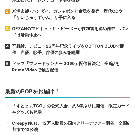
米津玄師×バンダイ、ガシャポンと食玩を発売 歴代CDや
「かいじゅうずかん」が手に入る
GEZANのマヒトゥ・ザ・ピーポーが性加害を認め謝罪 バン
ドは活動休止へ
平野綾、デビュー25周年記念ライブをCOTTON CLUBで開
催 声優、歌手、俳優の歩みを網羅
ドラマ『ブレードランナー 2099』配信日決定 全8話を
Prime Videoで独占配信
最新のPOPをお届け！
「ずとまよTCG」の公式大会、約3年ぶりに開催 限定カード
やグッズも登場
Creepy Nuts、12万人動員の国内アリーナツアー開催 全国8
都市で12公演