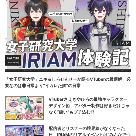
「女子研究大学」ニキ＆しろせんせーが語るVTuberの最適解 必
要なのは非日常より“イカレた奴”の日常
VTuberさえきやひろの最強キャラクター
デザイン術 アバター制作は好きだけじゃ
なく“嫌い”もブチ込む!?
配信者とリスナーの境界線がなくなった
日 IRIAMのリアルイベントは“みんなでつ