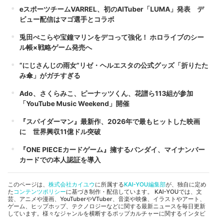
eスポーツチームVARREL、初のAITuber「LUMA」発表 デ
ビュー配信はマゴ選手とコラボ
兎田ぺこらや宝鐘マリンをデコって強化！ ホロライブのシー
ル帳×戦略ゲーム発売へ
“にじさんじの雨女”リゼ・ヘルエスタの公式グッズ「折りたた
み傘」がガチすぎる
Ado、さくらみこ、ピーナッツくん、花譜ら113組が参加
「YouTube Music Weekend」開催
『スパイダーマン』最新作、2026年で最もヒットした映画
に 世界興収11億ドル突破
『ONE PIECEカードゲーム』擁するバンダイ、マイナンバー
カードでの本人認証を導入
このページは、
株式会社カイユウ
に所属する
KAI-YOU編集部
が、独自に定め
た
コンテンツポリシー
に基づき制作・配信しています。 KAI-YOUでは、文
芸、アニメや漫画、YouTuberやVTuber、音楽や映像、イラストやアート、
ゲーム、ヒップホップ、テクノロジーなどに関する最新ニュースを毎日更新
しています。様々なジャンルを横断するポップカルチャーに関するインタビ