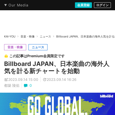
Our Media
本・文芸
情報化社会
アニメ・漫画
イラスト・アート
音楽・映像
会員登録
ゲーム
ログイン
ストリート
KAI-YOU
音楽・映像
ニュース
Billboard JAPAN、日本楽曲の海外人気を
音楽・映像
ニュース
この記事はPremium会員限定です
Billboard JAPAN、日本楽曲の海外人
気を計る新チャートを始動
2023.09.14 15:00
2023.09.14 16:26
都築 陵佑
0