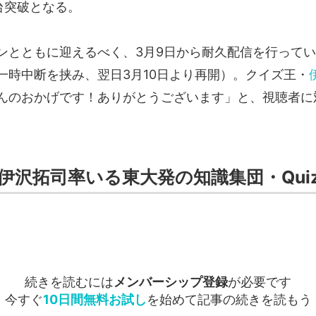
台突破となる。
とともに迎えるべく、3月9日から耐久配信を行っていたQu
一時中断を挟み、翌日3月10日より再開）。クイズ王・
んのおかげです！ありがとうございます」と、視聴者に
伊沢拓司率いる東大発の知識集団・QuizK
続きを読むには
メンバーシップ登録
が必要です
今すぐ
10日間無料お試し
を始めて記事の続きを読もう