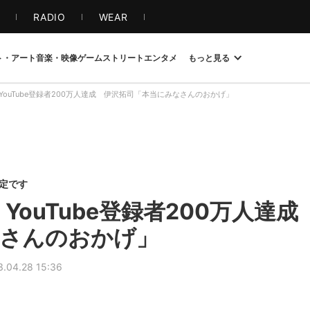
S
RADIO
WEAR
ト・アート
音楽・映像
ゲーム
ストリート
エンタメ
もっと見る
ck、YouTube登録者200万人達成 伊沢拓司「本当にみなさんのおかげ」
限定です
ck、YouTube登録者200万人達
なさんのおかげ」
3.04.28 15:36