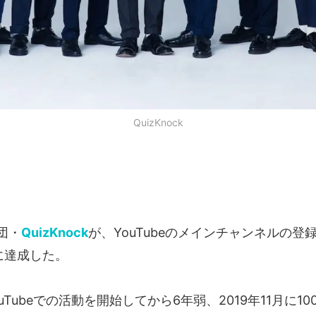
QuizKnock
団・
QuizKnock
が、YouTubeのメインチャンネルの登
に達成した。
ouTubeでの活動を開始してから6年弱、2019年11月に1