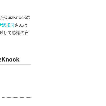
izKnockの
伊沢拓司
さんは
対して感謝の言
nock