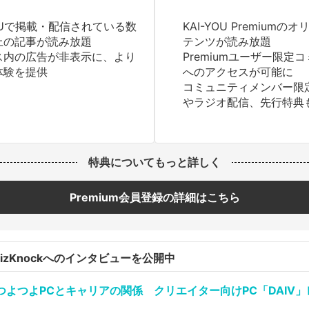
YOUで掲載・配信されている数
KAI-YOU Premium
上の記事が読み放題
テンツが読み放題
ス内の広告が非表示に、より
Premiumユーザー限定
体験を提供
へのアクセスが可能に
コミュニティメンバー限
やラジオ配信、先行特典
特典についてもっと詳しく
Premium会員登録の詳細はこちら
はQuizKnockへのインタビューを公開中
よつよPCとキャリアの関係 クリエイター向けPC「DAIV