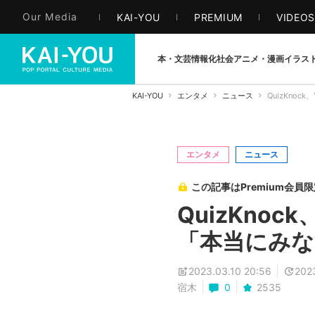
Our Media
KAI-YOU
PREMIUM
VIDEO
本・文芸
情報化社会
アニメ・漫画
イラス
KAI-YOU
エンタメ
ニュース
QuizKno
エンタメ
ニュース
この記事はPremium会員
QuizKno
「本当にみ
2023.03.10 20:56
202
宿木
0
2535