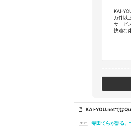
KAI-
万件以
サービ
快適な
KAI-YOU.netで
寺田てらが語る、つ