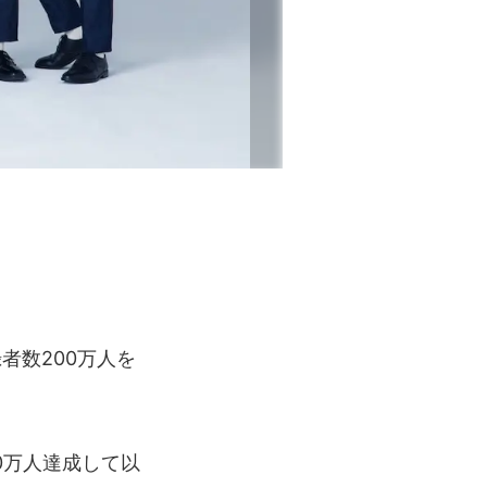
録者数200万人を
00万人達成して以