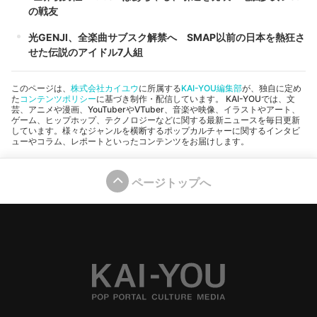
の戦友
光GENJI、全楽曲サブスク解禁へ SMAP以前の日本を熱狂さ
せた伝説のアイドル7人組
このページは、
株式会社カイユウ
に所属する
KAI-YOU編集部
が、独自に定め
た
コンテンツポリシー
に基づき制作・配信しています。 KAI-YOUでは、文
芸、アニメや漫画、YouTuberやVTuber、音楽や映像、イラストやアート、
ゲーム、ヒップホップ、テクノロジーなどに関する最新ニュースを毎日更新
しています。様々なジャンルを横断するポップカルチャーに関するインタビ
ューやコラム、レポートといったコンテンツをお届けします。
ページトップへ