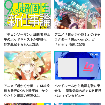
『チェンソーマン』編集者 林士
アニメ『超かぐや姫！』のキャ
平のポッドキャストが書籍化
ラクター「Black onyX」が
野木亜紀子ら9人と対談
『anan』表紙に登場
アニメ『超かぐや姫！』SNS投
ベッドルームから焦燥を歌に乗
稿＆発声OKの上映実施 かぐ
せる──新進気鋭のボカロP 夜抒
やたちと最高の三連休に
×Lo-+インタビュー