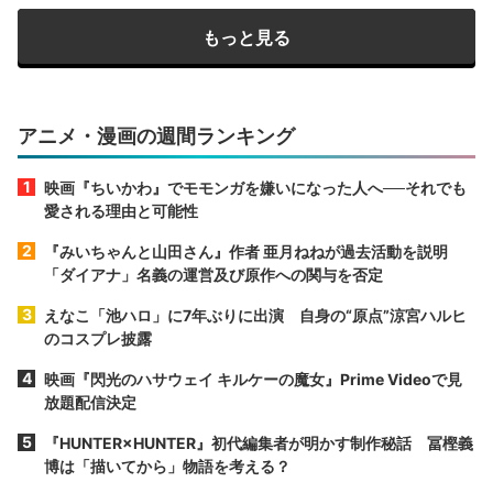
もっと見る
アニメ・漫画の週間ランキング
映画『ちいかわ』でモモンガを嫌いになった人へ──それでも
愛される理由と可能性
『みいちゃんと山田さん』作者 亜月ねねが過去活動を説明
「ダイアナ」名義の運営及び原作への関与を否定
えなこ「池ハロ」に7年ぶりに出演 自身の“原点”涼宮ハルヒ
のコスプレ披露
映画『閃光のハサウェイ キルケーの魔女』Prime Videoで見
放題配信決定
『HUNTER×HUNTER』初代編集者が明かす制作秘話 冨樫義
博は「描いてから」物語を考える？