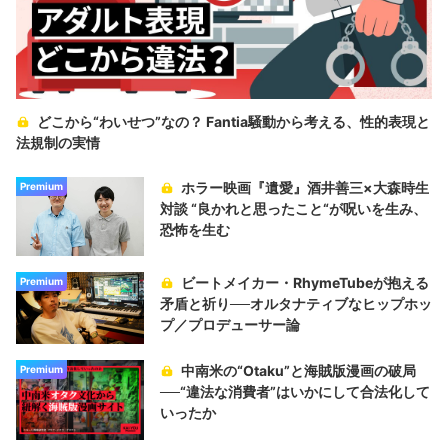
どこから“わいせつ”なの？ Fantia騒動から考える、性的表現と
法規制の実情
ホラー映画『遺愛』酒井善三×大森時生
Premium
対談 “良かれと思ったこと“が呪いを生み、
恐怖を生む
ビートメイカー・RhymeTubeが抱える
Premium
矛盾と祈り──オルタナティブなヒップホッ
プ／プロデューサー論
中南米の“Otaku”と海賊版漫画の破局
Premium
──“違法な消費者”はいかにして合法化して
いったか