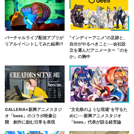
バーチャルライブ配信アプリが
“インディーアニメ“の足跡と、
リアルイベントしてみた結果!?
自分がやるべきこと──会社設
立を選んだアニメーター「のを
か」の胸中
GALLERIA×新興アニメスタジ
“文化祭のような現場”を守るた
オ「bees」のコラボ映像公
めに──新興アニメスタジオ
開 創作に励む日常を表現
「bees」代表が語る経営論