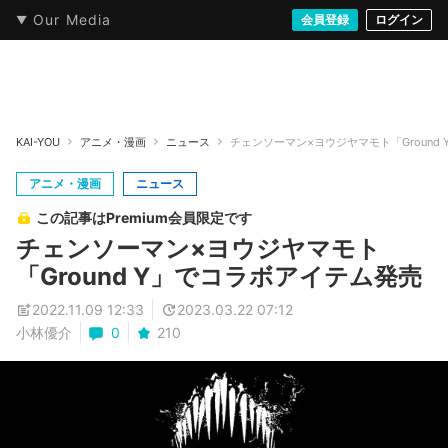
Our Media
本・文芸
情報化社会
アニメ・漫画
イラスト・アート
音楽・映像
会員登録
ゲーム
ログイン
ストリート
KAI-YOU
アニメ・漫画
ニュース
チェンソーマン×ヨウジヤマモト「Ground
アニメ・漫画
ニュース
この記事はPremium会員限定です
チェンソーマン×ヨウジヤマモト
「Ground Y」でコラボアイテム発売
2022.11.09 12:33
2023.03.22 07:12
小林優介
0
210