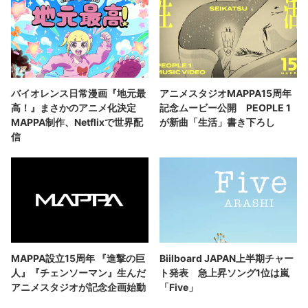
バイオレンス日常漫画『地元最
アニメスタジオMAPPA15周年
高！』まさかのアニメ化決定
記念ムービー公開 PEOPLE 1
MAPPA制作、Netflixで世界配
が新曲「生活」書き下ろし
信
MAPPA設立15周年 『進撃の巨
Biilboard JAPAN上半期チャー
人』『チェンソーマン』生んだ
ト発表 急上昇ソング1位は嵐
アニメスタジオが記念企画始動
「Five」