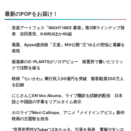
最新のPOPをお届け！
音楽アートフェス「NIGHT HIKE 幕張」第3弾ラインナップ発
表 吉田夜世、KAIRUIほか40組
葛葉、Ayase提供曲「王道」MV公開 “王”ゆえの苦悩と葛藤を
表現
舐達麻のG-PLANTSがソロデビュー 留置所で書いたリリッ
クで沈黙を破る
映画『ちいかわ』興行収入50億円を突破 観客動員350万人
を記録
にじさんじEN Vox Akuma、ライブ翻訳を試験的配信 日本
語と中国語の字幕をリアルタイム表示
ホロライブMori Calliope、アニメ『メイドインアビス』新作
映画の主題歌を担当
“世界初男性VTuber”ばあちゃる、引退を発表 電脳少女シロ