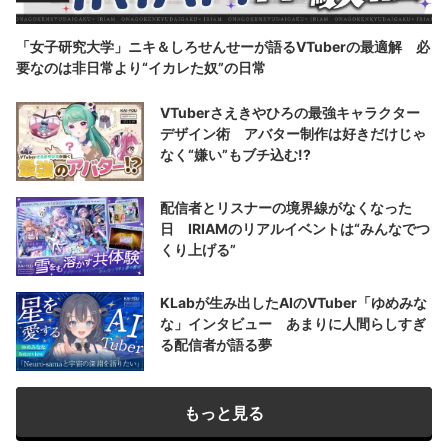
「女子研究大学」ニキ＆しろせんせーが語るVTuberの最適解 必
要なのは非日常より“イカレた奴”の日常
VTuberさえきやひろの最強キャラクター
デザイン術 アバター制作は好きだけじゃ
なく“嫌い”もブチ込む!?
配信者とリスナーの境界線がなくなった
日 IRIAMのリアルイベントは“みんなでつ
くり上げる”
KLabが生み出したAIのVTuber「ゆめみな
な」インタビュー あまりに人間らしすぎ
る配信者が語る夢
もっと見る