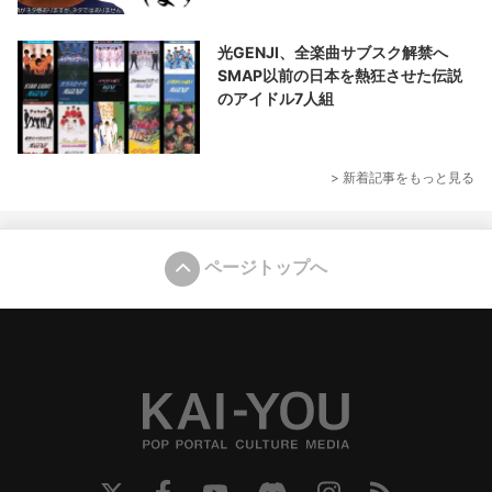
光GENJI、全楽曲サブスク解禁へ
SMAP以前の日本を熱狂させた伝説
のアイドル7人組
> 新着記事をもっと見る
ページトップへ