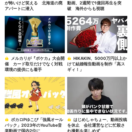
が怖いけど笑える 北海道の廃
動画、2週間で1億回再生を突
アパートに潜入
破 海外からも視聴
メルカリが『ポケカ』大会開
HIKAKIN、5000万円以上か
催 カード取引だけでなく対戦
けて結婚報告動画を制作「高ス
環境の提供にも着手
ギィ！」
ボカロPゆこぴ「強風オール
はじめしゃちょー、動画投稿
バック」2023年のYouTube音
を休止 会社運営などに忙殺さ
楽動画で国内2位に
れ撮影を楽しめず