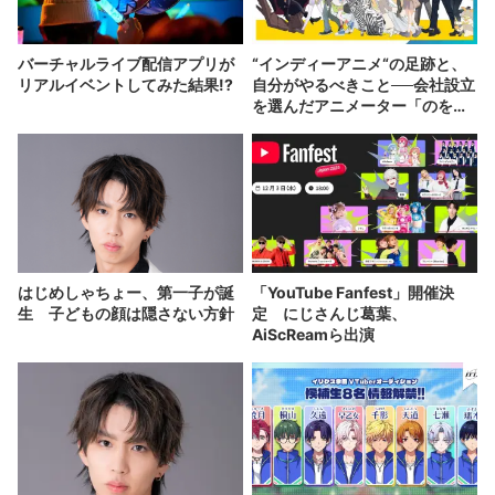
バーチャルライブ配信アプリが
“インディーアニメ“の足跡と、
リアルイベントしてみた結果!?
自分がやるべきこと──会社設立
を選んだアニメーター「のを
か」の胸中
はじめしゃちょー、第一子が誕
「YouTube Fanfest」開催決
生 子どもの顔は隠さない方針
定 にじさんじ葛葉、
AiScReamら出演