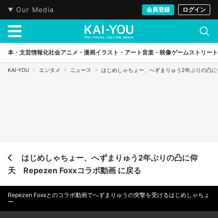
Our Media
会員登録
ログイン
本・文芸
情報化社会
アニメ・漫画
イラスト・アート
音楽・映像
ゲーム
ストリート
KAI-YOU
エンタメ
ニュース
はじめしゃちょー、へずまりゅう2年ぶりの凸に仰天 
はじめしゃちょー、へずまりゅう2年ぶりの凸に仰
天 Repezen Foxxコラボ動画 に戻る
Repezen Foxxとのコラボ動画でへずまりゅうの突撃を受けるはじめしゃちょ
ー