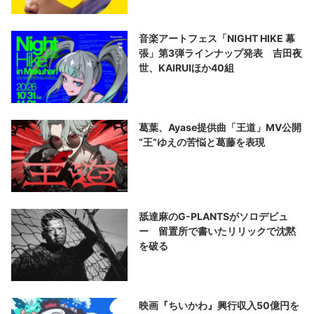
音楽アートフェス「NIGHT HIKE 幕
張」第3弾ラインナップ発表 吉田夜
世、KAIRUIほか40組
葛葉、Ayase提供曲「王道」MV公開
“王”ゆえの苦悩と葛藤を表現
舐達麻のG-PLANTSがソロデビュ
ー 留置所で書いたリリックで沈黙
を破る
映画『ちいかわ』興行収入50億円を