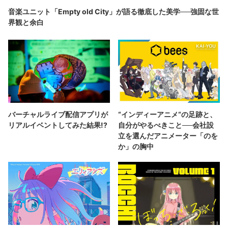
音楽ユニット「Empty old City」が語る徹底した美学──強固な世
界観と余白
バーチャルライブ配信アプリが
“インディーアニメ“の足跡と、
リアルイベントしてみた結果!?
自分がやるべきこと──会社設
立を選んだアニメーター「のを
か」の胸中