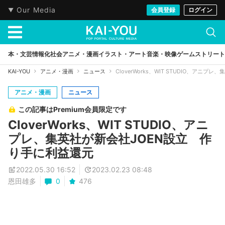
Our Media
会員登録
ログイン
本・文芸
情報化社会
アニメ・漫画
イラスト・アート
音楽・映像
ゲーム
ストリート
KAI-YOU
アニメ・漫画
ニュース
CloverWorks、WIT STUDIO、アニ
アニメ・漫画
ニュース
この記事はPremium会員限定です
CloverWorks、WIT STUDIO、アニ
プレ、集英社が新会社JOEN設立 作
り手に利益還元
2022.05.30 16:52
2023.02.23 08:48
恩田雄多
0
476