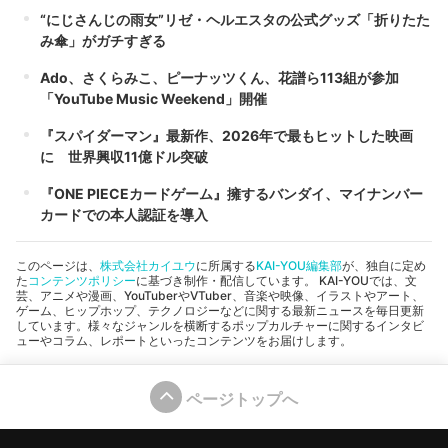
“にじさんじの雨女”リゼ・ヘルエスタの公式グッズ「折りたた
み傘」がガチすぎる
Ado、さくらみこ、ピーナッツくん、花譜ら113組が参加
「YouTube Music Weekend」開催
『スパイダーマン』最新作、2026年で最もヒットした映画
に 世界興収11億ドル突破
『ONE PIECEカードゲーム』擁するバンダイ、マイナンバー
カードでの本人認証を導入
このページは、
株式会社カイユウ
に所属する
KAI-YOU編集部
が、独自に定め
た
コンテンツポリシー
に基づき制作・配信しています。 KAI-YOUでは、文
芸、アニメや漫画、YouTuberやVTuber、音楽や映像、イラストやアート、
ゲーム、ヒップホップ、テクノロジーなどに関する最新ニュースを毎日更新
しています。様々なジャンルを横断するポップカルチャーに関するインタビ
ューやコラム、レポートといったコンテンツをお届けします。
ページトップへ