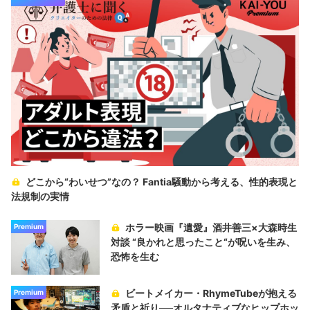
どこから“わいせつ”なの？ Fantia騒動から考える、性的表現と
法規制の実情
ホラー映画『遺愛』酒井善三×大森時生
Premium
対談 “良かれと思ったこと“が呪いを生み、
恐怖を生む
ビートメイカー・RhymeTubeが抱える
Premium
矛盾と祈り──オルタナティブなヒップホッ