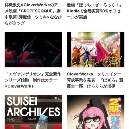
錦織敦史×CloverWorksのアニ
漫画『ぼっち・ざ・ろっく！』
メ映画『GROTESQQQUE』劇
Kindleで全巻実質50%オフセ
中歌第1弾配信 ツミキ×ななひ
ールが実施
らがタッグ
「エヴァンゲリオン」完全新作
CloverWorks、クリエイター
シリーズ始動 制作はカラー
育成事業を発表 『ぼざろ』斎
×CloverWorks
藤圭一郎、けろりらが指導