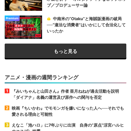
プ／プロデューサー論
中南米の“Otaku”と海賊版漫画の破局
Premium
──“違法な消費者”はいかにして合法化して
いったか
もっと見る
アニメ・漫画の週間ランキング
『みいちゃんと山田さん』作者 亜月ねねが過去活動を説明
「ダイアナ」名義の運営及び原作への関与を否定
映画『ちいかわ』でモモンガを嫌いになった人へ──それでも
愛される理由と可能性
えなこ「池ハロ」に7年ぶりに出演 自身の“原点”涼宮ハルヒ