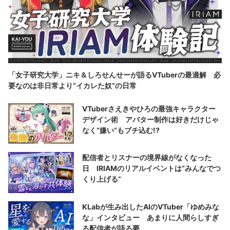
「女子研究大学」ニキ＆しろせんせーが語るVTuberの最適解 必
要なのは非日常より“イカレた奴”の日常
VTuberさえきやひろの最強キャラクター
デザイン術 アバター制作は好きだけじゃ
なく“嫌い”もブチ込む!?
配信者とリスナーの境界線がなくなった
日 IRIAMのリアルイベントは“みんなでつ
くり上げる”
KLabが生み出したAIのVTuber「ゆめみな
な」インタビュー あまりに人間らしすぎ
る配信者が語る夢