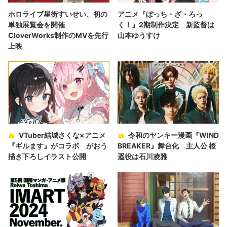
ホロライブ星街すいせい、初の
アニメ『ぼっち・ざ・ろっ
単独展覧会を開催
く！』2期制作決定 新監督は
CloverWorks制作のMVを先行
山本ゆうすけ
上映
VTuber結城さくな×アニメ
令和のヤンキー漫画『WIND
『ギルます』がコラボ がおう
BREAKER』舞台化 主人公 桜
描き下ろしイラスト公開
遥役は石川凌雅