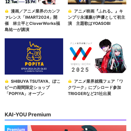
漫画／アニメ業界のカンフ
アニメ映画『ふれる。』キ
ァレンス「IMART2024」開
ンプリ永瀬廉が声優として初主
催 林士平とCloverWorks福
演 主題歌はYOASOBI
島祐一が講演
SHIBUYA TSUTAYA、ぽこ
アニメ業界就職フェア「ワ
ピーの期間限定ショップ
クワーク」にブシロード参加
「POPIYA」オープン
TRIGGERなど21社出展
KAI-YOU Premium
Premium