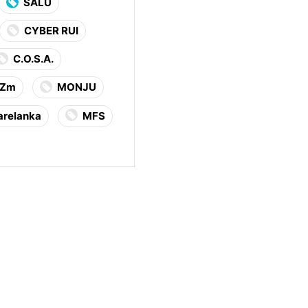
SALU
CYBER RUI
C.O.S.A.
kZm
MONJU
relanka
MFS