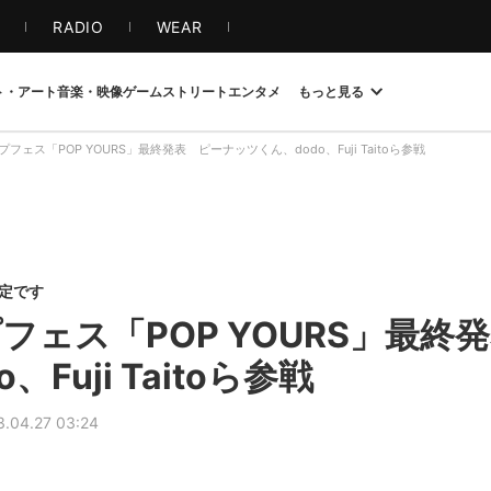
S
RADIO
WEAR
ト・アート
音楽・映像
ゲーム
ストリート
エンタメ
もっと見る
フェス「POP YOURS」最終発表 ピーナッツくん、dodo、Fuji Taitoら参戦
限定です
フェス「POP YOURS」最終
、Fuji Taitoら参戦
3.04.27 03:24