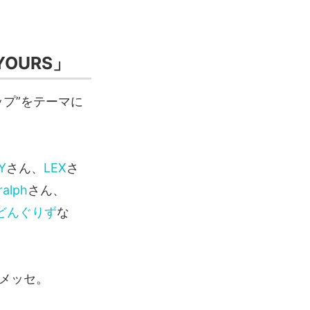
OURS」
ップ”をテーマに
Y
さん、
LEX
さ
ralph
さん、
どんぐりず
な
張メッセ。