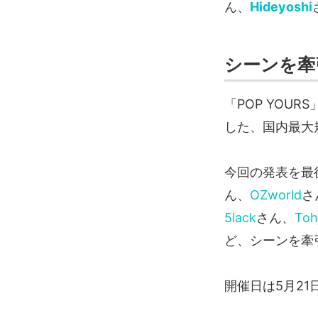
ん、
Hideyoshi
シーンを牽
「POP YOU
した、国内最大
今回の発表を最
ん、
OZworld
さ
5lack
さん、
Tohj
ど、シーンを牽
開催日は5月2