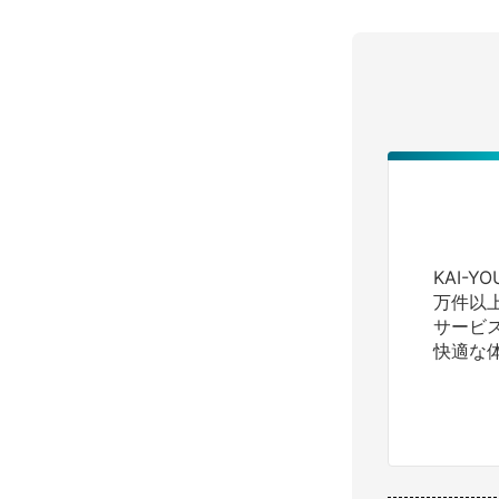
KAI-
万件以
サービ
快適な