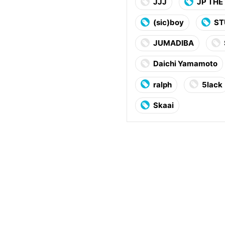
JJJ
JP THE
(sic)boy
ST
JUMADIBA
Daichi Yamamoto
ralph
5lack
Skaai