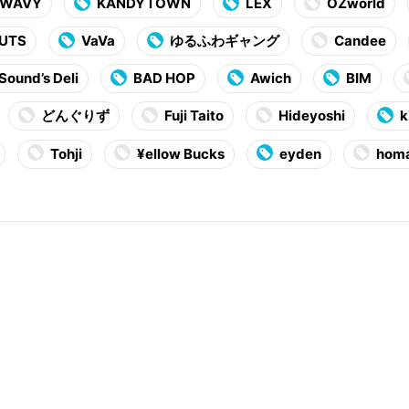
 WAVY
KANDYTOWN
LEX
OZworld
UTS
VaVa
ゆるふわギャング
Candee
Sound’s Deli
BAD HOP
Awich
BIM
どんぐりず
Fuji Taito
Hideyoshi
Tohji
¥ellow Bucks
eyden
homa