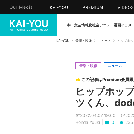
Our Media
KAI-YOU
PREMIUM
VIDEO
本・文芸
情報化社会
アニメ・漫画
イラス
KAI-YOU
音楽・映像
ニュース
ヒップホップ
音楽・映像
ニュース
この記事はPremium会員
ヒップホップ
ツくん、dodo
2022.04.07 19:00
202
Honda Yuuki
0
235