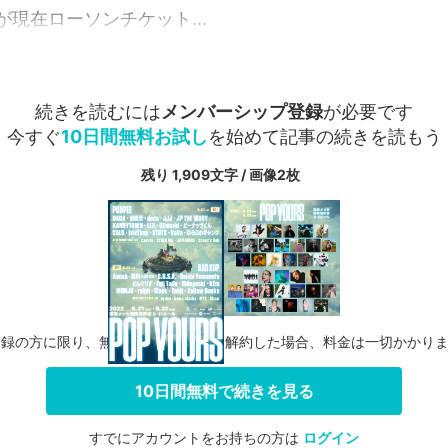
現在ローソンチケット...
続きを読むには
メンバーシップ登録
が必要です
今すぐ
10日間無料お試し
を始めて記事の続きを読もう
残り 1,909文字 / 画像2枚
登録の方に限り、無料お試し期間中に解約した場合、料金は一切かかり
10日間無料で続きを見る
すでにアカウントをお持ちの方は
ログイン