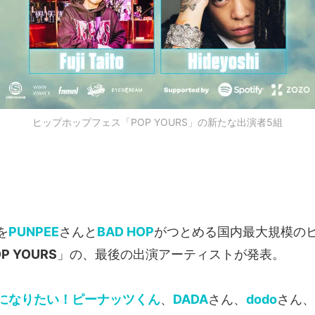
ヒップホップフェス「POP YOURS」の新たな出演者5組
を
PUNPEE
さんと
BAD HOP
がつとめる国内最大規模の
P YOURS
」の、最後の出演アーティストが発表。
になりたい！ピーナッツくん
、
DADA
さん、
dodo
さん、