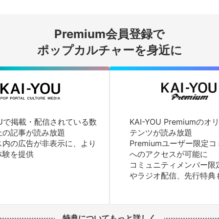
会員登録する
Premium会員登録で
ログインする
ポップカルチャーを身近に
YOUで掲載・配信されている数
KAI-YOU Premium
上の記事が読み放題
テンツが読み放題
ス内の広告が非表示に、より
Premiumユーザー限定
体験を提供
へのアクセスが可能に
コミュニティメンバー限
やラジオ配信、先行特典
特典についてもっと詳しく