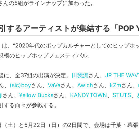
さんの5組がラインナップに加わった。
引するアーティストが集結する「POP Y
RS」は、“2020年代のポップカルチャーとしてのヒップホ
規模のヒップホップフェスティバル。
後に、全37組の出演が決定。
田我流
さん、
JP THE WAV
ん、
(sic)boy
さん、
VaVa
さん、
Awich
さん、
kZm
さん、
i
さん、
¥ellow Bucks
さん、
KANDYTOWN
、
STUTS
、
引する面々が参戦する。
1日（土）と5月22日（日）の2日間で、会場は千葉・幕