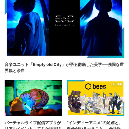
音楽ユニット「Empty old City」が語る徹底した美学──強固な世
界観と余白
バーチャルライブ配信アプリが
“インディーアニメ“の足跡と、
リアルイベントしてみた結果!?
自分がやるべきこと──会社設