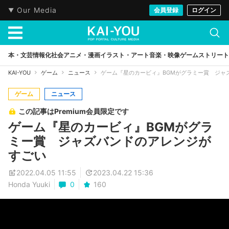
Our Media
会員登録
ログイン
本・文芸
情報化社会
アニメ・漫画
イラスト・アート
音楽・映像
ゲーム
ストリート
KAI-YOU
ゲーム
ニュース
ゲーム『星のカービィ』BGMがグラミー賞 ジャ
ゲーム
ニュース
この記事はPremium会員限定です
ゲーム『星のカービィ』BGMがグラ
ミー賞 ジャズバンドのアレンジが
すごい
2022.04.05 11:55
2023.04.22 15:36
Honda Yuuki
0
160