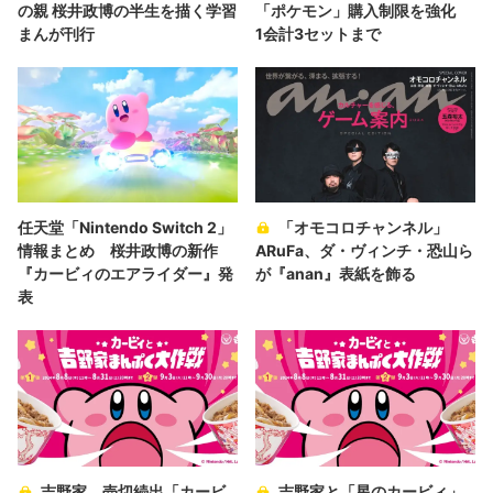
の親 桜井政博の半生を描く学習
「ポケモン」購入制限を強化
まんが刊行
1会計3セットまで
任天堂「Nintendo Switch 2」
「オモコロチャンネル」
情報まとめ ​桜井政博の新作
ARuFa、ダ・ヴィンチ・恐山ら
『カービィのエアライダー』発
が『anan』表紙を飾る
表
吉野家、売切続出「カービ
吉野家と「星のカービィ」