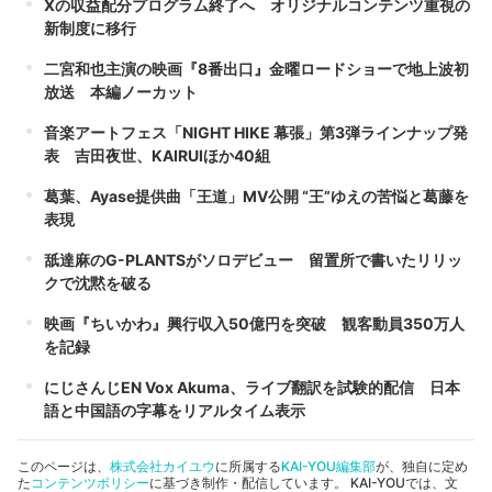
Xの収益配分プログラム終了へ オリジナルコンテンツ重視の
新制度に移行
二宮和也主演の映画『8番出口』金曜ロードショーで地上波初
放送 本編ノーカット
音楽アートフェス「NIGHT HIKE 幕張」第3弾ラインナップ発
表 吉田夜世、KAIRUIほか40組
葛葉、Ayase提供曲「王道」MV公開 “王”ゆえの苦悩と葛藤を
表現
舐達麻のG-PLANTSがソロデビュー 留置所で書いたリリッ
クで沈黙を破る
映画『ちいかわ』興行収入50億円を突破 観客動員350万人
を記録
にじさんじEN Vox Akuma、ライブ翻訳を試験的配信 日本
語と中国語の字幕をリアルタイム表示
このページは、
株式会社カイユウ
に所属する
KAI-YOU編集部
が、独自に定め
た
コンテンツポリシー
に基づき制作・配信しています。 KAI-YOUでは、文