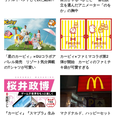
立を選んだアニメーター「のを
か」の胸中
「星のカービィ」×GUコラボア
カービィ×ファミマコラボ第2
パレル発売 リゾート気分満載
弾が開始 カービィのファミチ
のTシャツが可愛い
キ袋が可愛すぎる
『カービィ』『スマブラ』生み
マクドナルド、ハッピーセット