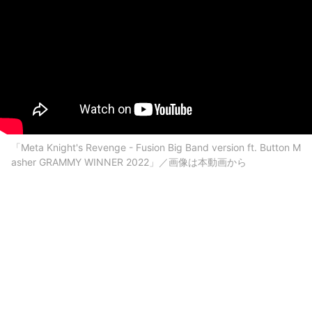
「Meta Knight's Revenge - Fusion Big Band version ft. Button M
asher GRAMMY WINNER 2022」／画像は本動画から