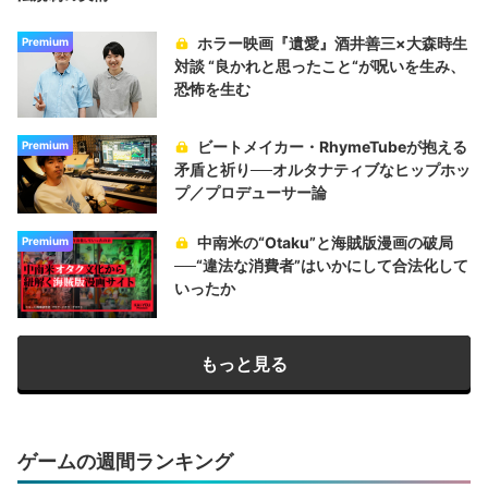
ホラー映画『遺愛』酒井善三×大森時生
Premium
対談 “良かれと思ったこと“が呪いを生み、
恐怖を生む
ビートメイカー・RhymeTubeが抱える
Premium
矛盾と祈り──オルタナティブなヒップホッ
プ／プロデューサー論
中南米の“Otaku”と海賊版漫画の破局
Premium
──“違法な消費者”はいかにして合法化して
いったか
もっと見る
ゲームの週間ランキング