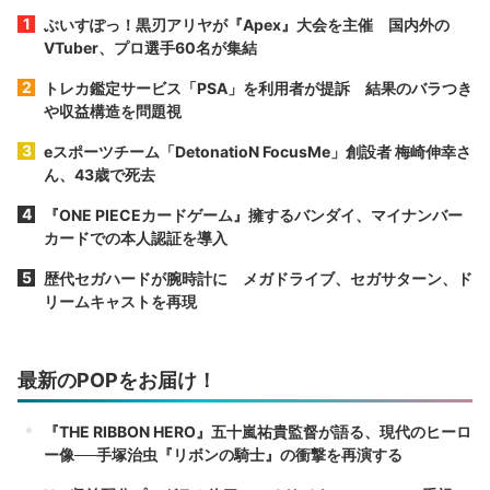
ぶいすぽっ！黒刃アリヤが『Apex』大会を主催 国内外の
VTuber、プロ選手60名が集結
トレカ鑑定サービス「PSA」を利用者が提訴 結果のバラつき
や収益構造を問題視
eスポーツチーム「DetonatioN FocusMe」創設者 梅崎伸幸さ
ん、43歳で死去
『ONE PIECEカードゲーム』擁するバンダイ、マイナンバー
カードでの本人認証を導入
歴代セガハードが腕時計に メガドライブ、セガサターン、ド
リームキャストを再現
最新のPOPをお届け！
『THE RIBBON HERO』五十嵐祐貴監督が語る、現代のヒーロ
ー像──手塚治虫『リボンの騎士』の衝撃を再演する