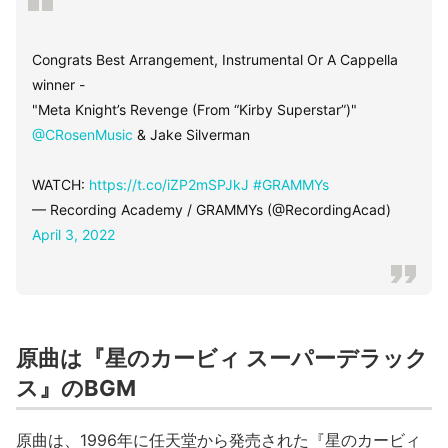
Congrats Best Arrangement, Instrumental Or A Cappella
winner -
"Meta Knight’s Revenge (From “Kirby Superstar”)"
@CRosenMusic
& Jake Silverman
WATCH:
https://t.co/iZP2mSPJkJ
#GRAMMYs
— Recording Academy / GRAMMYs (@RecordingAcad)
April 3, 2022
原曲は『星のカービィ スーパーデラック
ス』のBGM
原曲は、1996年に任天堂から発売された『星のカービィ