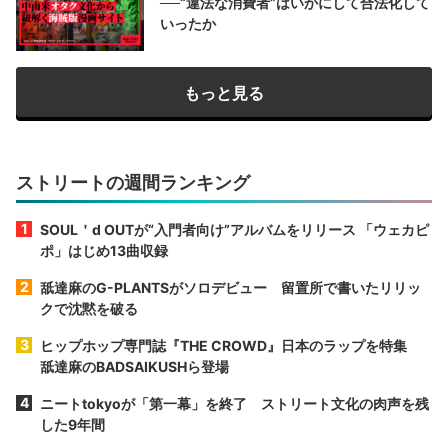
──“違法な消費者”はいかにして合法化して
いったか
もっと見る
ストリートの週間ランキング
SOUL＇d OUTが“入門者向け”アルバムをリリース 「ウェカピ
ポ」はじめ13曲収録
舐達麻のG-PLANTSがソロデビュー 留置所で書いたリリッ
クで沈黙を破る
ヒップホップ専門誌『THE CROWD』日本のラップを特集
舐達麻のBADSAIKUSHら登場
ニートtokyoが「第一幕」を終了 ストリート文化の肉声を残
した9年間