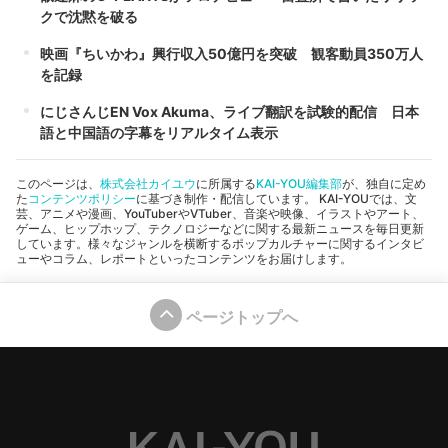
クで沈黙を破る
映画『ちいかわ』興行収入50億円を突破 観客動員350万人
を記録
にじさんじEN Vox Akuma、ライブ翻訳を試験的配信 日本
語と中国語の字幕をリアルタイム表示
このページは、
株式会社カイユウ
に所属する
KAI-YOU編集部
が、独自に定め
た
コンテンツポリシー
に基づき制作・配信しています。 KAI-YOUでは、文
芸、アニメや漫画、YouTuberやVTuber、音楽や映像、イラストやアート、
ゲーム、ヒップホップ、テクノロジーなどに関する最新ニュースを毎日更新
しています。様々なジャンルを横断するポップカルチャーに関するインタビ
ューやコラム、レポートといったコンテンツをお届けします。
ページトップへ