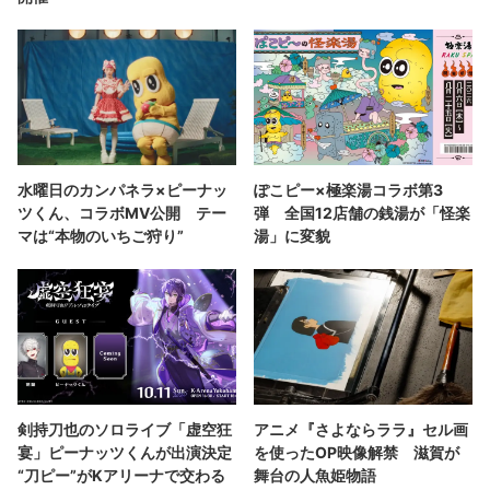
水曜日のカンパネラ×ピーナッ
ぽこピー×極楽湯コラボ第3
ツくん、コラボMV公開 テー
弾 全国12店舗の銭湯が「怪楽
マは“本物のいちご狩り”
湯」に変貌
剣持刀也のソロライブ「虚空狂
アニメ『さよならララ』セル画
宴」ピーナッツくんが出演決定
を使ったOP映像解禁 滋賀が
“刀ピー”がKアリーナで交わる
舞台の人魚姫物語