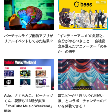
バーチャルライブ配信アプリが
“インディーアニメ“の足跡と、
リアルイベントしてみた結果!?
自分がやるべきこと──会社設
立を選んだアニメーター「のを
か」の胸中
Ado、さくらみこ、ピーナッツ
ぽこピーが「超ヤバイお呪い
くん、花譜ら113組が参加
展」とコラボ チャンチョの占
「YouTube Music Weekend」
いを体験できる！
開催