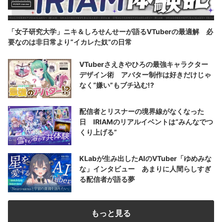
「女子研究大学」ニキ＆しろせんせーが語るVTuberの最適解 必
要なのは非日常より“イカレた奴”の日常
VTuberさえきやひろの最強キャラクター
デザイン術 アバター制作は好きだけじゃ
なく“嫌い”もブチ込む!?
配信者とリスナーの境界線がなくなった
日 IRIAMのリアルイベントは“みんなでつ
くり上げる”
KLabが生み出したAIのVTuber「ゆめみな
な」インタビュー あまりに人間らしすぎ
る配信者が語る夢
もっと見る