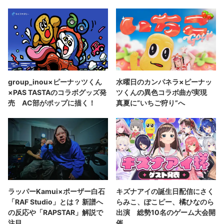
group_inou×ピーナッツくん
水曜日のカンパネラ×ピーナッ
×PAS TASTAのコラボグッズ発
ツくんの異色コラボ曲が実現
売 AC部がポップに描く！
真夏に“いちご狩り”へ
ラッパーKamui×ポーザー白石
キズナアイの誕生日配信にさく
「RAF Studio」とは？ 新譜へ
らみこ、ぽこピー、橘ひなのら
の反応や「RAPSTAR」解説で
出演 総勢10名のゲーム大会開
注目
催