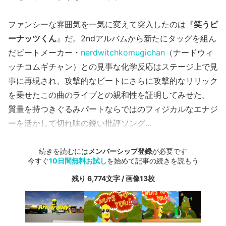
ファンシーな雰囲気を一気に変えて突入したのは『
笑うピ
ーナッツくん
』だ。2ndアルバムから新たにタッグを組ん
だビートメーカー・
nerdwitchkomugichan
（ナードウィ
ッチコムギチャン）との見事な化学反応はステージ上で見
事に再現され、攻撃的なビートにさらに攻撃的なリリック
を乗せたこの曲のライブとの親和性を証明してみせた。
質量を持つきぐるみパートならではのフィジカルなエナジ
ーを活かして切れ味の鋭い批評ソング...
続きを読むには
メンバーシップ登録
が必要です
今すぐ
10日間無料お試し
を始めて記事の続きを読もう
残り 6,774文字 / 画像13枚