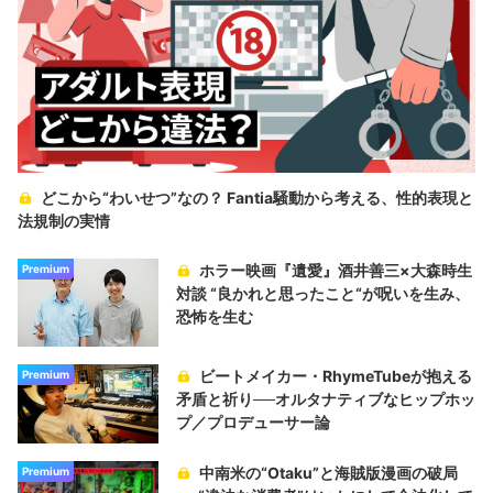
どこから“わいせつ”なの？ Fantia騒動から考える、性的表現と
法規制の実情
ホラー映画『遺愛』酒井善三×大森時生
Premium
対談 “良かれと思ったこと“が呪いを生み、
恐怖を生む
ビートメイカー・RhymeTubeが抱える
Premium
矛盾と祈り──オルタナティブなヒップホッ
プ／プロデューサー論
中南米の“Otaku”と海賊版漫画の破局
Premium