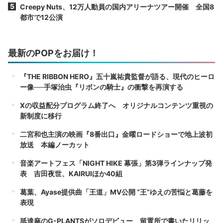
Creepy Nuts、12万人動員の国内アリーナツアー開催 全国8
都市で12公演
最新のPOPをお届け！
『THE RIBBON HERO』五十嵐祐貴監督が語る、現代のヒーロ
ー像──手塚治虫『リボンの騎士』の衝撃を再演する
Xの収益配分プログラム終了へ オリジナルコンテンツ重視の
新制度に移行
二宮和也主演の映画『8番出口』金曜ロードショーで地上波初
放送 本編ノーカット
音楽アートフェス「NIGHT HIKE 幕張」第3弾ラインナップ発
表 吉田夜世、KAIRUIほか40組
葛葉、Ayase提供曲「王道」MV公開 “王”ゆえの苦悩と葛藤を
表現
舐達麻のG-PLANTSがソロデビュー 留置所で書いたリリッ