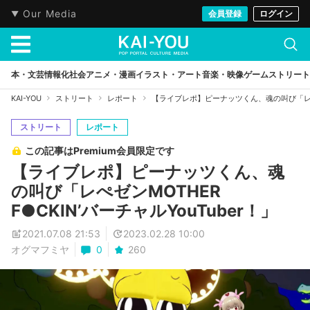
Our Media
会員登録
ログイン
本・文芸
情報化社会
アニメ・漫画
イラスト・アート
音楽・映像
ゲーム
ストリート
KAI-YOU
ストリート
レポート
【ライブレポ】ピーナッツくん、魂の叫び「レぺゼンM
ストリート
レポート
この記事はPremium会員限定です
【ライブレポ】ピーナッツくん、魂
の叫び「レぺゼンMOTHER
F●CKIN’バーチャルYouTuber！」
2021.07.08 21:53
2023.02.28 10:00
オグマフミヤ
0
260