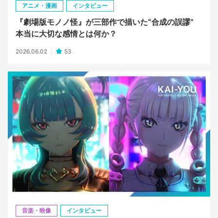
アニメ・漫画
インタビュー
『劇場版モノノ怪』が三部作で描いた“合成の誤謬”
本当に大切な感情とは何か？
2026.06.02
53
音楽・映像
インタビュー