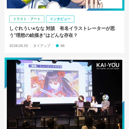
イラスト・アート
インタビュー
しぐれうい×なな 対談 有名イラストレーターが思
う“理想の絵描き”はどんな存在？
2026.06.30
タイアップ
66