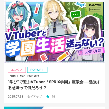
エンタメ
POP UP！
連載 ｜ #97 POP UP !
“学び”で遊ぶVTuber「SPRIX学園」座談会──勉強す
る意味って何だろう？
2025.07.31
タイアップ
119