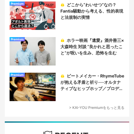
Premium
どこから“わいせつ”なの？
Fantia騒動から考える、性的表現
と法規制の実情
Premium
ホラー映画『遺愛』酒井善三×
大森時生 対談 “良かれと思ったこ
と“が呪いを生み、恐怖を生む
Premium
ビートメイカー・RhymeTube
が抱える矛盾と祈り──オルタナ
ティブなヒップホップ／プロデュ
ーサー論
> KAI-YOU Premiumをもっと見る