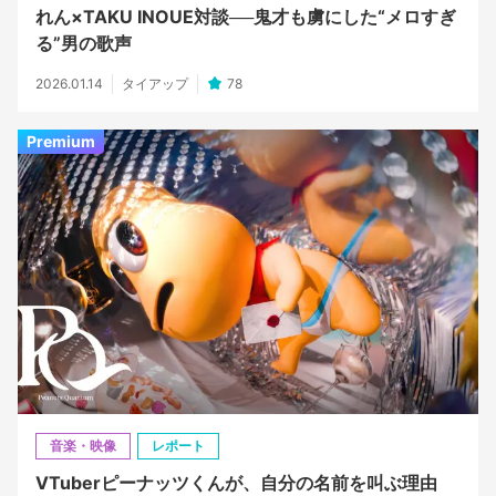
れん×TAKU INOUE対談──鬼才も虜にした“メロすぎ
る”男の歌声
2026.01.14
タイアップ
78
Premium
音楽・映像
レポート
VTuberピーナッツくんが、自分の名前を叫ぶ理由