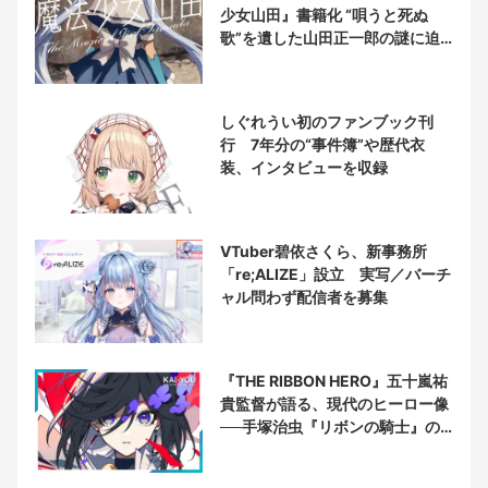
少女山田』書籍化 “唄うと死ぬ
歌”を遺した山田正一郎の謎に迫
る
しぐれうい初のファンブック刊
行 7年分の“事件簿”や歴代衣
装、インタビューを収録
VTuber碧依さくら、新事務所
「re;ALIZE」設立 実写／バーチ
ャル問わず配信者を募集
『THE RIBBON HERO』五十嵐祐
貴監督が語る、現代のヒーロー像
──手塚治虫『リボンの騎士』の
衝撃を再演する