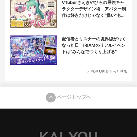
VTuberさえきやひろの最強キャ
ラクターデザイン術 アバター制
作は好きだけじゃなく“嫌い”もブ
チ込む!?
配信者とリスナーの境界線がなく
なった日 IRIAMのリアルイベン
トは“みんなでつくり上げる”
> POP UP!をもっと見る
ページトップへ