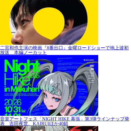
二宮和也主演の映画『8番出口』金曜ロードショーで地上波初
放送 本編ノーカット
音楽アートフェス「NIGHT HIKE 幕張」第3弾ラインナップ発
表 吉田夜世、KAIRUIほか40組