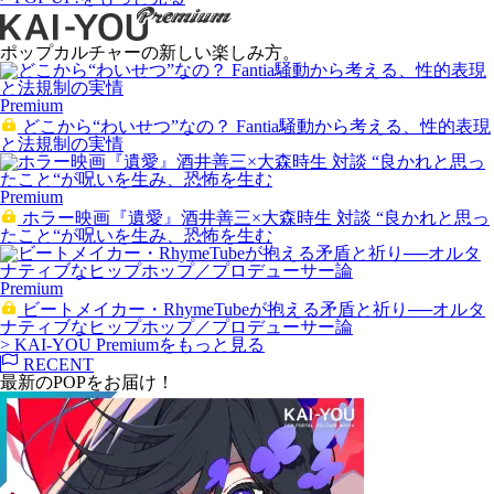
ポップカルチャーの新しい楽しみ方。
Premium
どこから“わいせつ”なの？ Fantia騒動から考える、性的表現
と法規制の実情
Premium
ホラー映画『遺愛』酒井善三×大森時生 対談 “良かれと思っ
たこと“が呪いを生み、恐怖を生む
Premium
ビートメイカー・RhymeTubeが抱える矛盾と祈り──オルタ
ナティブなヒップホップ／プロデューサー論
> KAI-YOU Premiumをもっと見る
RECENT
最新のPOPをお届け！