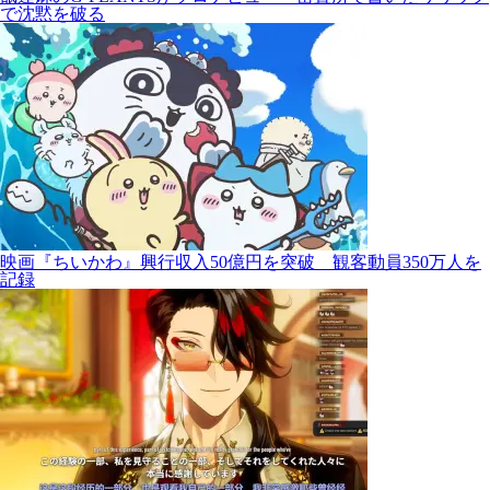
で沈黙を破る
映画『ちいかわ』興行収入50億円を突破 観客動員350万人を
記録