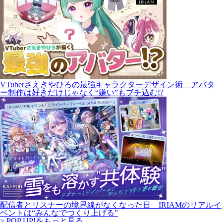
VTuberさえきやひろの最強キャラクターデザイン術 アバタ
ー制作は好きだけじゃなく“嫌い”もブチ込む!?
配信者とリスナーの境界線がなくなった日 IRIAMのリアルイ
ベントは“みんなでつくり上げる”
> POP UP!をもっと見る