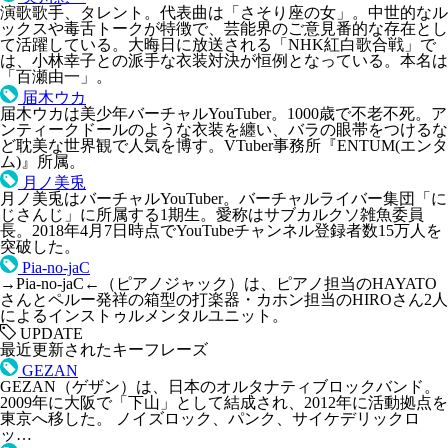
演歌歌手、タレント。代表曲は「さそり座の女」。中世的なル
ックスや毒舌トークが特徴で、芸能界のご意見番的な存在とし
て活躍している。大晦日に放送される「NHK紅白歌合戦」で
は、小林幸子との派手な衣装対決が恒例となっている。本名は
「百瀬由一」。
届木ウカ
届木ウカは美少年バーチャルYouTuber。1000歳で不老不死。ア
ンティークドールのような衣装を纏い、バラの眼帯をつけるな
ど耽美な世界観で人気を博す。VTuber事務所『ENTUM(エンタ
ム)』所属。
月ノ美兎
月ノ美兎はバーチャルYouTuber。バーチャルライバー集団「に
じさんじ」に所属する1期生。愛称はサブカルクソ雑魚委員
長。2018年4月7日時点でYouTubeチャンネル登録者数15万人を
突破した。
Pia-no-jaC
→Pia-no-jaC←（ピアノジャック）は、ピアノ担当のHAYATO
さんとペルー発祥の箱型の打楽器・カホン担当のHIROさん2人
によるインストゥルメンタルユニット。
UPDATE
最近更新されたキーフレーズ
GEZAN
GEZAN（ゲザン）は、日本のオルタナティブロックバンド。
2009年に大阪で「下山」として結成され、2012年に活動拠点を
東京へ移した。 ノイズロック、パンク、サイケデリックロ
ッ…