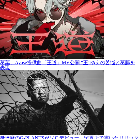
葛葉、Ayase提供曲「王道」MV公開 “王”ゆえの苦悩と葛藤を
表現
舐達麻のG-PLANTSがソロデビュー 留置所で書いたリリック