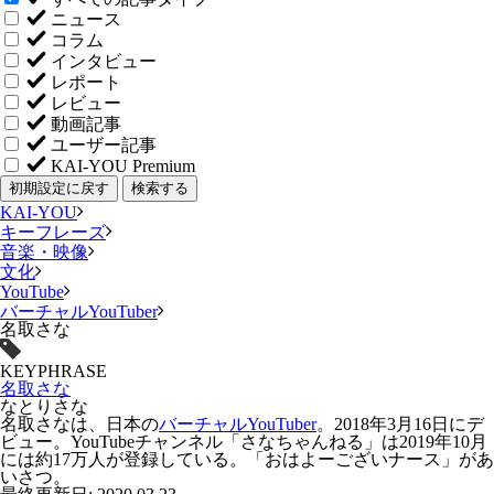
ニュース
コラム
インタビュー
レポート
レビュー
動画記事
ユーザー記事
KAI-YOU Premium
初期設定に戻す
検索する
KAI-YOU
キーフレーズ
音楽・映像
文化
YouTube
バーチャルYouTuber
名取さな
KEYPHRASE
名取さな
なとりさな
名取さなは、日本の
バーチャルYouTuber
。2018年3月16日にデ
ビュー。YouTubeチャンネル「さなちゃんねる」は2019年10月
には約17万人が登録している。「
おはよーございナース
」があ
いさつ。