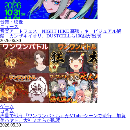
音楽・映像
ニュース
音楽アートフェス「NIGHT HIKE 幕張」キービジュアル解
禁 カンザキイオリ、DUSTCELLら100組が出演
2026.06.30
ゲーム
コラム
声量で戦う『ワンワンバトル』がVTuberシーンで流行 加賀
美ハヤト、大神ミオらが咆哮
2026.05.30