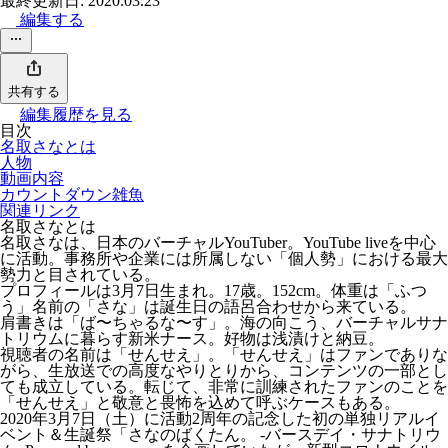
最終更新日: 2020.03.23
編集する
共有する
編集履歴を見る
目次
名取さなとは
人物
動画内容
カウントダウン雑魚
関連リンク
名取さなとは
名取さなは、日本のバーチャルYouTuber。YouTube liveを中心
に活動。事務所や企業には所属しない「個人勢」における最大
勢力と目されている。
プロフィールは3月7日生まれ。17歳。152cm。体重は「
ふつ
う
」名前の「
さな
」は誕生日の語呂合わせから来ている。
肩書きは「ば〜ちゃるな〜す」。海の向こう、
バーチャルサナ
トリウム
に暮らす新米ナース。好物は浅漬けと納豆。
視聴者の名前は「
せんせえ
」。「せんせえ」はファンでありな
がら、生放送での高度なやりとりから、コンテンツの一部とし
ても成立している。転じて、非常に訓練されたファンのことを
「せんせえ」と敬意と畏怖を込めて呼ぶケースもある。
2020年3月7日（土）に活動2周年の記念した初の単独リアルイ
ベント＆生誕祭「さなのばくたん。 -バースデイ・サナトリウ