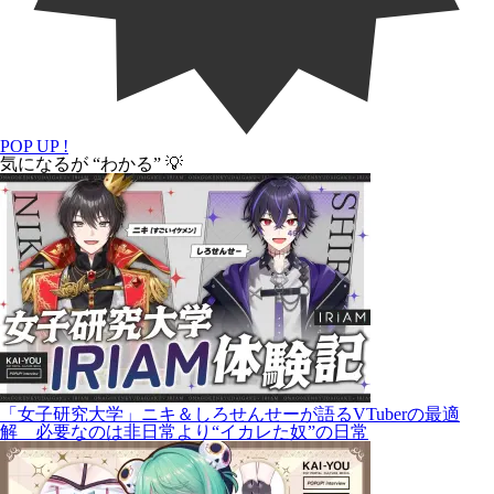
POP UP !
気になるが “わかる” 💡
「女子研究大学」ニキ＆しろせんせーが語るVTuberの最適
解 必要なのは非日常より“イカレた奴”の日常