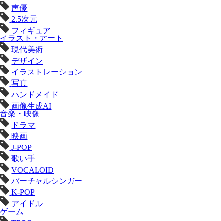
声優
2.5次元
フィギュア
イラスト・アート
現代美術
デザイン
イラストレーション
写真
ハンドメイド
画像生成AI
音楽・映像
ドラマ
映画
J-POP
歌い手
VOCALOID
バーチャルシンガー
K-POP
アイドル
ゲーム