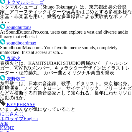
トクマルシューゴ
トクマルシューゴ（Shugo Tokumaru）は、東京都出身の音楽
家。アコースティックギターや玩具をはじめとする多種多様な
楽器・非楽器を用い、緻密な多重録音による実験的なポップ
ミ…
soundbuttons
At SoundButtonsPro.com, users can explore a vast and diverse audio
library that reflects t…
soundboardmax
SoundboardMax.com - Your favorite meme sounds, completely
unblocked. Instant access at sch…
春猿火
春猿火とは、KAMITSUBAKI STUDIO所属のバーチャルシン
ガー。V.W.Pのメンバー。キャラクターデザインはイラストレ
ーター・穂竹藤丸。 カバー曲とオリジナル楽曲を発表…
灰野敬二
灰野敬二は、日本の音楽家、歌手、ギタリスト。東京都出身。
即興演奏、ノイズ、ドローン、サイケデリック、フリージャズ
などを横断する前衛音楽家として知られる。長年にわたりソロ
活動のほか、…
KEYPHRASE
いま、みんなが気になっていること
にじさんじ
ホロライブEnglish
Ado
KMNZ