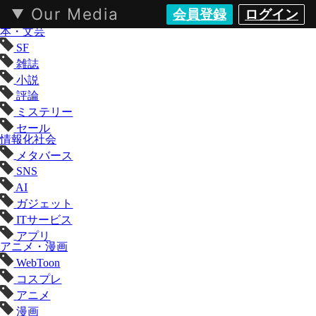
Our Media
会員登録
ログイン
KAI-YOU（カイユウ）- 世界と遊ぶポップカルチャーメディア
本・文芸
SF
雑誌
小説
評論
ミステリー
セール
情報化社会
メタバース
SNS
AI
ガジェット
ITサービス
アプリ
アニメ・漫画
WebToon
コスプレ
アニメ
漫画