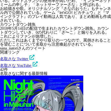
いる。ネットスラングの使用率が高いため、「
インターネット
ミームの申し子
」「
ネットサーファーさな
」と呼ばれる。
お絵描きや歌。オリジナルソング『さなのおうた』もチャンネ
ル内で公開されている。ゲーム『let'sGO! ピカチュウ』と『マ
インクラフト』のプレイ動画は人気であり、まとめ動画も作成
されている。
カウントダウン雑魚
2018年5月14日の配信で生まれたカウントダウン雑魚。カウン
トダウンしていき、0の代わりに「ざ〜こ」と煽りを入れる。
これによりファンが急増した。
ただしこれはあくまでやり取りの一つなので、罵倒されること
を望むことについて名取から注意喚起がされている。
sana_natoriさんのツイート
関連リンク
名取さな Twitter
名取さな YouTube
42件
名取さなに関する最新情報