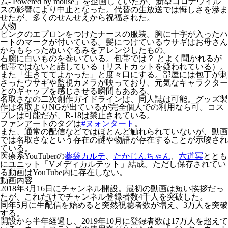
ム- Powered by mouse」を企画していたが、新型コロナウイル
スの影響により中止となった。代替の生放送では悔しさを滲ま
せたが、多くのせんせえから祝福された。
人物
ピンクのエプロンをつけたナースの服装。胸に十字が入ったハ
ートのマークが付いている。髪につけているウサギはお母さん
からもらったぬいぐるみをアレンジしたもの。
右腕に白いものを巻いている。包帯では？ とよく聞かれるが
包帯ではないと話している（リストカットを疑われている）。
また「
生きててよかった
」と度々口にする。部屋には包丁が刺
さったウサギや監視カメラが映っており、元気なキャラクター
とのギャップを感じさせる瞬間もあある。
名取さなの二次創作ガイドラインは、同人誌は可能。グッズ製
作は名取よりNGが出ているが完全個人での利用なら可。コス
プレは可能だが、R-18は禁止されている。
ファンアートのタグは
#ヌォンタート
。
また、通常の配信などではほとんど触れられていないが、動画
では名取さなという存在の謎や物語が存在することが示唆され
ている。
医療系YouTuberの
薬袋カルテ
、
たかじんちゃん
、
六道冥
ととも
にユニット「Vメディカルテット」結成。ただし保存されてい
る動画はYouTube内に存在しない。
動画内容
2018年3月16日にチャンネル開設。最初の動画は短い挨拶だっ
たが、これだけでチャンネル登録者数4千人を突破した。
同年5月に生配信を始めると突然視聴者数が増え、3万人を突破
する。
開設から半年経過し、2019年10月に登録者数は17万人を超えて