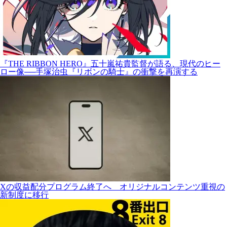
『THE RIBBON HERO』五十嵐祐貴監督が語る、現代のヒー
ロー像──手塚治虫『リボンの騎士』の衝撃を再演する
Xの収益配分プログラム終了へ オリジナルコンテンツ重視の
新制度に移行