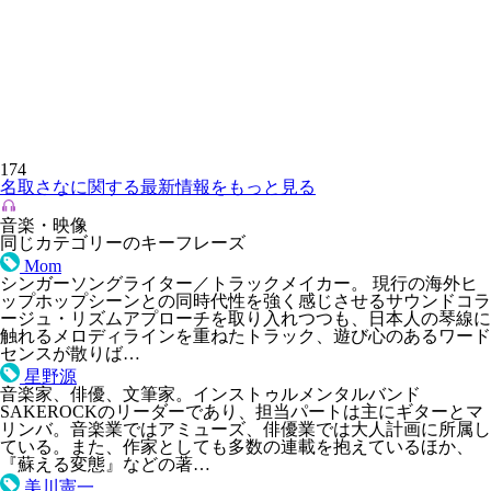
174
名取さなに関する最新情報をもっと見る
音楽・映像
同じカテゴリーのキーフレーズ
Mom
シンガーソングライター／トラックメイカー。 現行の海外ヒ
ップホップシーンとの同時代性を強く感じさせるサウンドコラ
ージュ・リズムアプローチを取り入れつつも、日本人の琴線に
触れるメロディラインを重ねたトラック、遊び心のあるワード
センスが散りば…
星野源
音楽家、俳優、文筆家。インストゥルメンタルバンド
SAKEROCKのリーダーであり、担当パートは主にギターとマ
リンバ。音楽業ではアミューズ、俳優業では大人計画に所属し
ている。また、作家としても多数の連載を抱えているほか、
『蘇える変態』などの著…
美川憲一