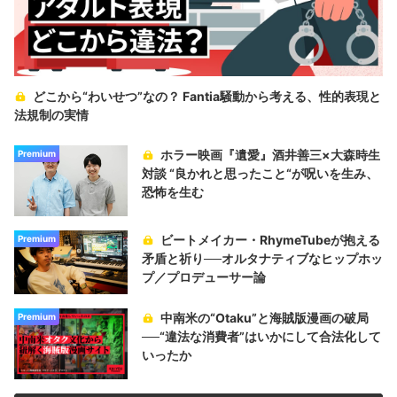
どこから“わいせつ”なの？ Fantia騒動から考える、性的表現と
法規制の実情
ホラー映画『遺愛』酒井善三×大森時生
Premium
対談 “良かれと思ったこと“が呪いを生み、
恐怖を生む
ビートメイカー・RhymeTubeが抱える
Premium
矛盾と祈り──オルタナティブなヒップホッ
プ／プロデューサー論
中南米の“Otaku”と海賊版漫画の破局
Premium
──“違法な消費者”はいかにして合法化して
いったか