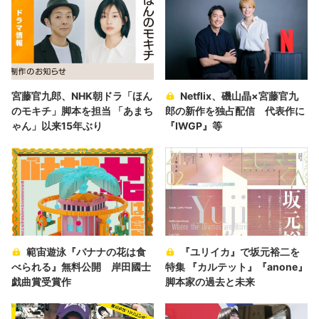
宮藤官九郎、NHK朝ドラ「ほん
Netflix、磯山晶×宮藤官九
のモキチ」脚本を担当 「あまち
郎の新作を独占配信 代表作に
ゃん」以来15年ぶり
『IWGP』等
範宙遊泳『バナナの花は食
『ユリイカ』で坂元裕二を
べられる』無料公開 岸田國士
特集 『カルテット』『anone』
戯曲賞受賞作
脚本家の過去と未来