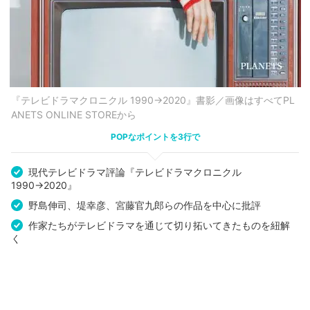
『テレビドラマクロニクル 1990→2020』書影／画像はすべてPL
ANETS ONLINE STOREから
POPなポイントを3行で
現代テレビドラマ評論『テレビドラマクロニクル
1990→2020』
野島伸司、堤幸彦、宮藤官九郎らの作品を中心に批評
作家たちがテレビドラマを通じて切り拓いてきたものを紐解
く