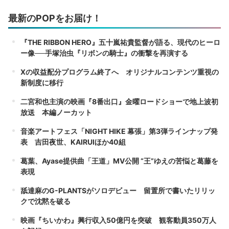
最新のPOPをお届け！
『THE RIBBON HERO』五十嵐祐貴監督が語る、現代のヒーロ
ー像──手塚治虫『リボンの騎士』の衝撃を再演する
Xの収益配分プログラム終了へ オリジナルコンテンツ重視の
新制度に移行
二宮和也主演の映画『8番出口』金曜ロードショーで地上波初
放送 本編ノーカット
音楽アートフェス「NIGHT HIKE 幕張」第3弾ラインナップ発
表 吉田夜世、KAIRUIほか40組
葛葉、Ayase提供曲「王道」MV公開 “王”ゆえの苦悩と葛藤を
表現
舐達麻のG-PLANTSがソロデビュー 留置所で書いたリリッ
クで沈黙を破る
映画『ちいかわ』興行収入50億円を突破 観客動員350万人