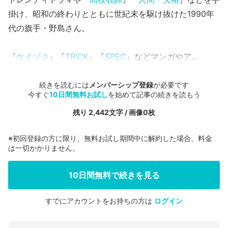
掛け、昭和の終わりとともに世紀末を駆け抜けた1990年
代の旗手・野島さん。
『
ケイゾク
』『
TRICK
』『
SPEC
』などマンガやア...
続きを読むには
メンバーシップ登録
が必要です
今すぐ
10日間無料お試し
を始めて記事の続きを読もう
残り 2,442文字 / 画像0枚
※初回登録の方に限り、無料お試し期間中に解約した場合、料金
は一切かかりません。
10日間無料で続きを見る
すでにアカウントをお持ちの方は
ログイン
会員登録する