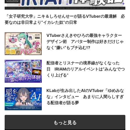
「女子研究大学」ニキ＆しろせんせーが語るVTuberの最適解 必
要なのは非日常より“イカレた奴”の日常
VTuberさえきやひろの最強キャラクター
デザイン術 アバター制作は好きだけじゃ
なく“嫌い”もブチ込む!?
配信者とリスナーの境界線がなくなった
日 IRIAMのリアルイベントは“みんなでつ
くり上げる”
KLabが生み出したAIのVTuber「ゆめみな
な」インタビュー あまりに人間らしすぎ
る配信者が語る夢
もっと見る