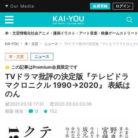
Our Media
会員登録
ログイン
本・文芸
情報化社会
アニメ・漫画
イラスト・アート
音楽・映像
ゲーム
ストリート
KAI-YOU
本・文芸
ニュース
TVドラマ批評の決定版『テレビドラマクロニクル 1
本・文芸
ニュース
この記事はPremium会員限定です
TVドラマ批評の決定版『テレビドラ
マクロニクル 1990→2020』 表紙は
のん
2021.03.18 17:31
2023.03.03 03:36
都築 陵佑
0
152