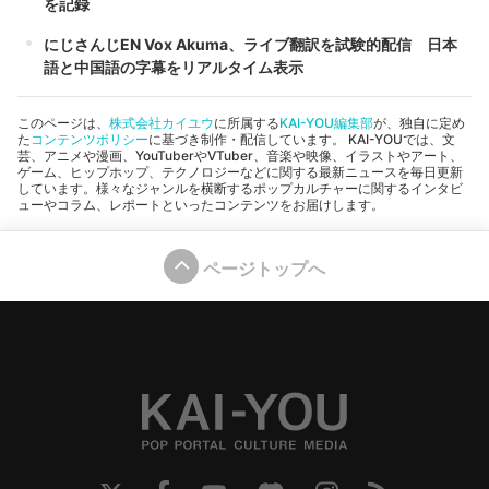
を記録
にじさんじEN Vox Akuma、ライブ翻訳を試験的配信 日本
語と中国語の字幕をリアルタイム表示
このページは、
株式会社カイユウ
に所属する
KAI-YOU編集部
が、独自に定め
た
コンテンツポリシー
に基づき制作・配信しています。 KAI-YOUでは、文
芸、アニメや漫画、YouTuberやVTuber、音楽や映像、イラストやアート、
ゲーム、ヒップホップ、テクノロジーなどに関する最新ニュースを毎日更新
しています。様々なジャンルを横断するポップカルチャーに関するインタビ
ューやコラム、レポートといったコンテンツをお届けします。
ページトップへ