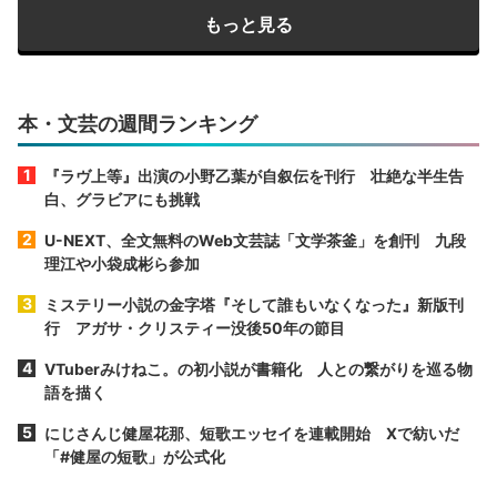
もっと見る
本・文芸の週間ランキング
『ラヴ上等』出演の小野乙葉が自叙伝を刊行 壮絶な半生告
白、グラビアにも挑戦
U-NEXT、全文無料のWeb文芸誌「文学茶釜」を創刊 九段
理江や小袋成彬ら参加
ミステリー小説の金字塔『そして誰もいなくなった』新版刊
行 アガサ・クリスティー没後50年の節目
VTuberみけねこ。の初小説が書籍化 人との繋がりを巡る物
語を描く
にじさんじ健屋花那、短歌エッセイを連載開始 Xで紡いだ
「#健屋の短歌」が公式化