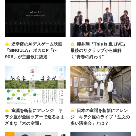
堤幸彦のAIデスゲーム映画
櫻井翔『This is 嵐 LIVE』
『SINGULA』 ボカロP「r-
最後のサクラップから紐解
906」が主題歌に抜擢
く“青春の終わり”
童謡を斬新にアレンジ キ
日本の童謡を斬新にアレン
ヲク座が全国ツアーで巡るさま
ジ キヲク座のライブ「注文の
ざまな「木の空間」
多い演奏会」とは？