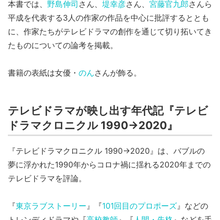
本書では、
野島伸司
さん、
堤幸彦
さん、
宮藤官九郎
さんら
平成を代表する3人の作家の作品を中心に批評するととも
に、作家たちがテレビドラマの創作を通じて切り拓いてき
たものについての論考を掲載。
書籍の表紙は女優・
のん
さんが飾る。
テレビドラマが映し出す年代記『テレビ
ドラマクロニクル 1990→2020』
『テレビドラマクロニクル 1990→2020』は、バブルの
夢に浮かれた1990年からコロナ禍に揺れる2020年までの
テレビドラマを評論。
『
東京ラブストーリー
』『
101回目のプロポーズ
』などの
トレンディドラマや『
高校教師
』『
人間・失格
』などを手