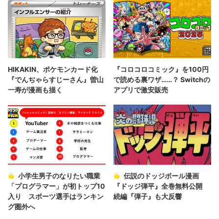
HIKAKIN、ポケモンカード化
『コロコロコミック』を100円
『でんぢゃらすじーさん』曽山
で読める裏ワザ……？ Switchの
一寿が漫画も描く
アプリで激安販売
小学生男子のなりたい職業
伝説のドッジボール漫画
「プログラマー」が初トップ10
『ドッジ弾平』全巻無料公開
入り スポーツ選手はランキン
続編『弾子』も大反響
グ圏外へ