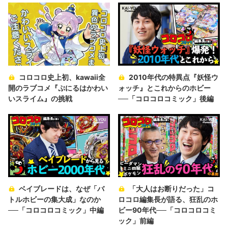
コロコロ史上初、kawaii全
2010年代の特異点『妖怪ウ
開のラブコメ『ぷにるはかわい
ォッチ』とこれからのホビー
いスライム』の挑戦
──「コロコロコミック」後編
ベイブレードは、なぜ「バ
「大人はお断りだった」コ
トルホビーの集大成」なのか
ロコロ編集長が語る、狂乱のホ
──「コロコロコミック」中編
ビー90年代──「コロコロコミ
ック」前編