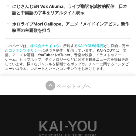
にじさんじEN Vox Akuma、ライブ翻訳を試験的配信 日本
語と中国語の字幕をリアルタイム表示
ホロライブMori Calliope、アニメ『メイドインアビス』新作
映画の主題歌を担当
このページは、
株式会社カイユウ
に所属する
KAI-YOU編集部
が、独自に定め
た
コンテンツポリシー
に基づき制作・配信しています。 KAI-YOUでは、文
芸、アニメや漫画、YouTuberやVTuber、音楽や映像、イラストやアート、
ゲーム、ヒップホップ、テクノロジーなどに関する最新ニュースを毎日更新
しています。様々なジャンルを横断するポップカルチャーに関するインタビ
ューやコラム、レポートといったコンテンツをお届けします。
ページトップへ