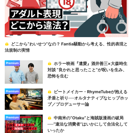
どこから“わいせつ”なの？ Fantia騒動から考える、性的表現と
法規制の実情
ホラー映画『遺愛』酒井善三×大森時生
Premium
対談 “良かれと思ったこと“が呪いを生み、
恐怖を生む
ビートメイカー・RhymeTubeが抱える
Premium
矛盾と祈り──オルタナティブなヒップホッ
プ／プロデューサー論
中南米の“Otaku”と海賊版漫画の破局
Premium
──“違法な消費者”はいかにして合法化して
いったか