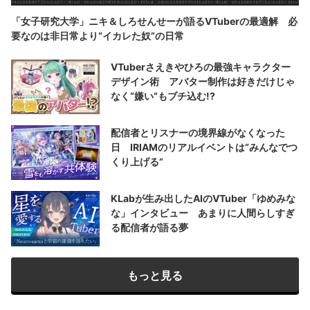
「女子研究大学」ニキ＆しろせんせーが語るVTuberの最適解 必
要なのは非日常より“イカレた奴”の日常
VTuberさえきやひろの最強キャラクター
デザイン術 アバター制作は好きだけじゃ
なく“嫌い”もブチ込む!?
配信者とリスナーの境界線がなくなった
日 IRIAMのリアルイベントは“みんなでつ
くり上げる”
KLabが生み出したAIのVTuber「ゆめみな
な」インタビュー あまりに人間らしすぎ
る配信者が語る夢
もっと見る