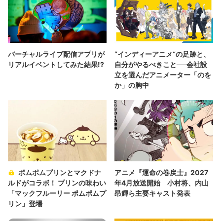
バーチャルライブ配信アプリが
“インディーアニメ“の足跡と、
リアルイベントしてみた結果!?
自分がやるべきこと──会社設
立を選んだアニメーター「のを
か」の胸中
ポムポムプリンとマクドナ
アニメ『運命の巻戻士』2027
ルドがコラボ！ プリンの味わい
年4月放送開始 小村将、内山
「マックフルーリー ポムポムプ
昂輝ら主要キャスト発表
リン」登場