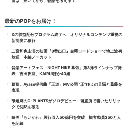
博は「描いてから」物語を考える？
最新のPOPをお届け！
Xの収益配分プログラム終了へ オリジナルコンテンツ重視の
新制度に移行
二宮和也主演の映画『8番出口』金曜ロードショーで地上波初
放送 本編ノーカット
音楽アートフェス「NIGHT HIKE 幕張」第3弾ラインナップ発
表 吉田夜世、KAIRUIほか40組
葛葉、Ayase提供曲「王道」MV公開 “王”ゆえの苦悩と葛藤を
表現
舐達麻のG-PLANTSがソロデビュー 留置所で書いたリリッ
クで沈黙を破る
映画『ちいかわ』興行収入50億円を突破 観客動員350万人
を記録