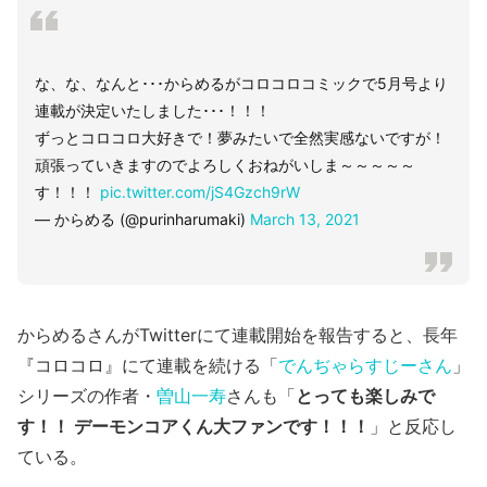
な、な、なんと･･･からめるがコロコロコミックで5月号より
連載が決定いたしました･･･！！！
ずっとコロコロ大好きで！夢みたいで全然実感ないですが！
頑張っていきますのでよろしくおねがいしま～～～～～
す！！！
pic.twitter.com/jS4Gzch9rW
— からめる (@purinharumaki)
March 13, 2021
からめるさんがTwitterにて連載開始を報告すると、長年
『コロコロ』にて連載を続ける「
でんぢゃらすじーさん
」
シリーズの作者・
曽山一寿
さんも「
とっても楽しみで
す！！ デーモンコアくん大ファンです！！！
」と反応し
ている。