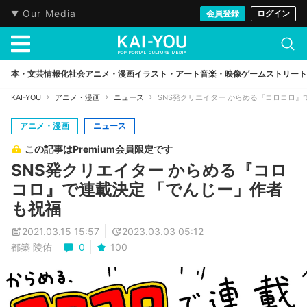
Our Media
会員登録
ログイン
本・文芸
情報化社会
アニメ・漫画
イラスト・アート
音楽・映像
ゲーム
ストリート
KAI-YOU
アニメ・漫画
ニュース
SNS発クリエイター からめる『コロコロ』
アニメ・漫画
ニュース
この記事はPremium会員限定です
SNS発クリエイター からめる『コロ
コロ』で連載決定 「でんじー」作者
も祝福
2021.03.15 15:57
2023.03.03 05:12
都築 陵佑
0
100