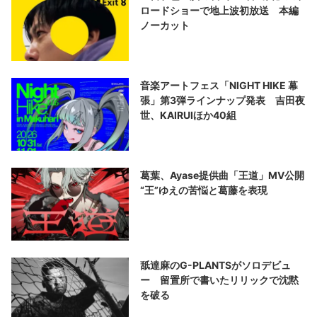
ロードショーで地上波初放送 本編
ノーカット
音楽アートフェス「NIGHT HIKE 幕
張」第3弾ラインナップ発表 吉田夜
世、KAIRUIほか40組
葛葉、Ayase提供曲「王道」MV公開
“王”ゆえの苦悩と葛藤を表現
舐達麻のG-PLANTSがソロデビュ
ー 留置所で書いたリリックで沈黙
を破る