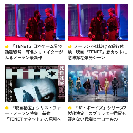
『TENET』日本ゲーム界で
ノーランが仕掛ける逆行体
話題騒然 有名クリエイターが
験 映画『TENET』新カットに
みるノーラン最新作
意味深な爆発シーン
『映画秘宝』クリストファ
『ザ・ボーイズ』シリーズ3
ー・ノーラン特集 新作
製作決定 スプラッター描写も
『TENET テネット』の深淵へ
辞さない異端ヒーローもの