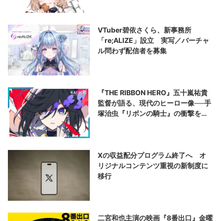
VTuber碧依さくら、新事務所
「re;ALIZE」設立 実写／バーチャ
ル問わず配信者を募集
『THE RIBBON HERO』五十嵐祐貴
監督が語る、現代のヒーロー像──手
塚治虫『リボンの騎士』の衝撃を再
演する
Xの収益配分プログラム終了へ オ
リジナルコンテンツ重視の新制度に
移行
二宮和也主演の映画『8番出口』金曜