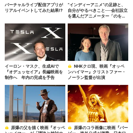
バーチャルライブ配信アプリが
“インディーアニメ“の足跡と、
リアルイベントしてみた結果!?
自分がやるべきこと──会社設立
を選んだアニメーター「のを
か」の胸中
イーロン・マスク、生成AIで
NHKクロ現、映画『オッペ
『オデュッセイア』長編映画を
ンハイマー』クリストファー・
制作へ 年内の完成を予告
ノーラン監督が出演
原爆の父を描く映画『オッペ
原爆のコラ画像に映画『バー