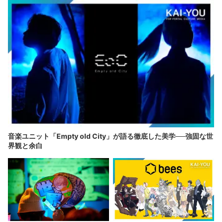
音楽ユニット「Empty old City」が語る徹底した美学──強固な世
界観と余白