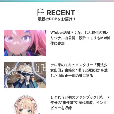
RECENT
最新のPOPをお届け！
VTuber結城さくな、じん提供の初オ
リジナル曲公開 鮫升コモリもMV制
作に参加
テレ東のモキュメンタリー『魔法少
女山田』書籍化 “唄うと死ぬ歌”を遺
した山田正一郎の謎に迫る
しぐれうい初のファンブック刊行 7
年分の“事件簿”や歴代衣装、インタ
ビューを収録