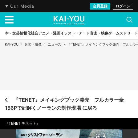
Our Media
会員登録
ログイン
本・文芸
情報化社会
アニメ・漫画
イラスト・アート
音楽・映像
ゲーム
ストリート
KAI-YOU
音楽・映像
ニュース
『TENET』メイキングブック発売 フルカラ
『TENET』メイキングブック発売 フルカラー全
156Pで紐解くノーランの制作現場 に戻る
『TENET テネット』