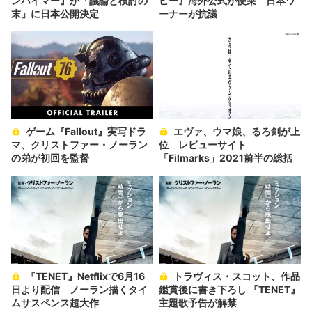
ンハイマー』が「議論と検討の
ビー』海外公式が便乗 日本ワ
末」に日本公開決定
ーナーが抗議
ゲーム『Fallout』実写ドラ
エヴァ、ウマ娘、るろ剣が上
マ、クリストファー・ノーラン
位 レビューサイト
の弟が初回を監督
「Filmarks」2021前半の総括
『TENET』Netflixで6月16
トラヴィス・スコット、作品
日より配信 ノーラン描くタイ
鑑賞後に書き下ろし 『TENET』
ムサスペンス超大作
主題歌予告が解禁