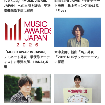
ちゃんみな「MUSIC AWARD
Biilboard JAPAN上半期チャー
JAPAN」への出演を辞退 甲状
ト発表 急上昇ソング1位は嵐
腺機能低下症に罹患
「Five」
「MUSIC AWARDS JAPAN」
米津玄師、新曲「烏」発表
ノミネート発表 最優秀アーテ
「2026 NHKサッカーテーマ」
ィストに米津玄師、HANAら5
に採用
組