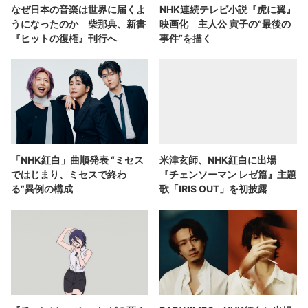
なぜ日本の音楽は世界に届くよ
NHK連続テレビ小説『虎に翼』
うになったのか 柴那典、新書
映画化 主人公 寅子の“最後の
『ヒットの復権』刊行へ
事件”を描く
「NHK紅白」曲順発表 “ミセス
米津玄師、NHK紅白に出場
ではじまり、ミセスで終わ
『チェンソーマン レゼ篇』主題
る”異例の構成
歌「IRIS OUT」を初披露