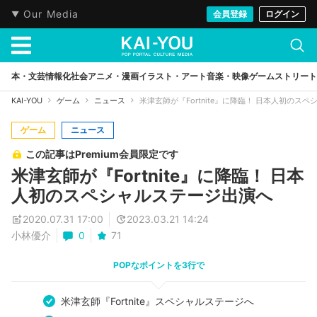
Our Media
会員登録
ログイン
本・文芸
情報化社会
アニメ・漫画
イラスト・アート
音楽・映像
ゲーム
ストリート
KAI-YOU
ゲーム
ニュース
米津玄師が『Fortnite』に降臨！ 日本人初のス
ゲーム
ニュース
この記事はPremium会員限定です
米津玄師が『Fortnite』に降臨！ 日本
人初のスペシャルステージ出演へ
2020.07.31 17:00
2023.03.21 14:24
小林優介
0
71
POPなポイントを3行で
米津玄師『Fortnite』スペシャルステージへ