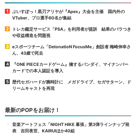
ぶいすぽっ！黒刃アリヤが『Apex』大会を主催 国内外の
VTuber、プロ選手60名が集結
トレカ鑑定サービス「PSA」を利用者が提訴 結果のバラつき
や収益構造を問題視
eスポーツチーム「DetonatioN FocusMe」創設者 梅崎伸幸さ
ん、43歳で死去
『ONE PIECEカードゲーム』擁するバンダイ、マイナンバー
カードでの本人認証を導入
歴代セガハードが腕時計に メガドライブ、セガサターン、ド
リームキャストを再現
最新のPOPをお届け！
音楽アートフェス「NIGHT HIKE 幕張」第3弾ラインナップ発
表 吉田夜世、KAIRUIほか40組