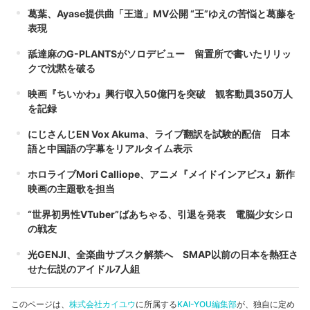
葛葉、Ayase提供曲「王道」MV公開 “王”ゆえの苦悩と葛藤を
表現
舐達麻のG-PLANTSがソロデビュー 留置所で書いたリリッ
クで沈黙を破る
映画『ちいかわ』興行収入50億円を突破 観客動員350万人
を記録
にじさんじEN Vox Akuma、ライブ翻訳を試験的配信 日本
語と中国語の字幕をリアルタイム表示
ホロライブMori Calliope、アニメ『メイドインアビス』新作
映画の主題歌を担当
“世界初男性VTuber”ばあちゃる、引退を発表 電脳少女シロ
の戦友
光GENJI、全楽曲サブスク解禁へ SMAP以前の日本を熱狂さ
せた伝説のアイドル7人組
このページは、
株式会社カイユウ
に所属する
KAI-YOU編集部
が、独自に定め