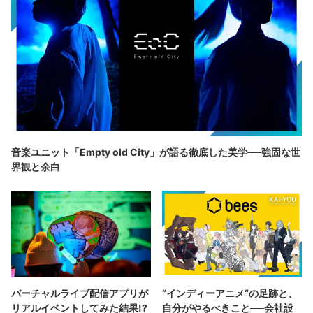
音楽ユニット「Empty old City」が語る徹底した美学──強固な世
界観と余白
バーチャルライブ配信アプリが
“インディーアニメ“の足跡と、
リアルイベントしてみた結果!?
自分がやるべきこと──会社設