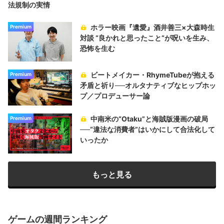
法規制の実情
ホラー映画『遺愛』酒井善三×大森時生
Premium
対談 “良かれと思ったこと“が呪いを生み、
恐怖を生む
ビートメイカー・RhymeTubeが抱える
Premium
矛盾と祈り──オルタナティブなヒップホッ
プ／プロデューサー論
中南米の“Otaku”と海賊版漫画の破局
Premium
──“違法な消費者”はいかにして合法化して
いったか
もっと見る
ゲームの週間ランキング