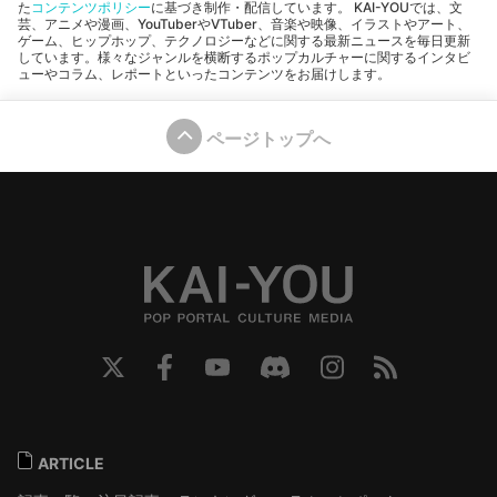
た
コンテンツポリシー
に基づき制作・配信しています。 KAI-YOUでは、文
芸、アニメや漫画、YouTuberやVTuber、音楽や映像、イラストやアート、
ゲーム、ヒップホップ、テクノロジーなどに関する最新ニュースを毎日更新
しています。様々なジャンルを横断するポップカルチャーに関するインタビ
ューやコラム、レポートといったコンテンツをお届けします。
ページトップへ
ARTICLE