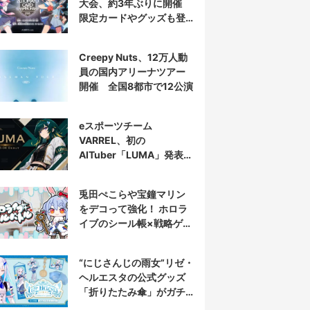
大会、約3年ぶりに開催
限定カードやグッズも登
場
Creepy Nuts、12万人動
員の国内アリーナツアー
開催 全国8都市で12公演
eスポーツチーム
VARREL、初の
AITuber「LUMA」発表
デビュー配信はマゴ選手
とコラボ
兎田ぺこらや宝鐘マリン
をデコって強化！ ホロラ
イブのシール帳×戦略ゲー
ム発売へ
“にじさんじの雨女”リゼ・
ヘルエスタの公式グッズ
「折りたたみ傘」がガチ
すぎる