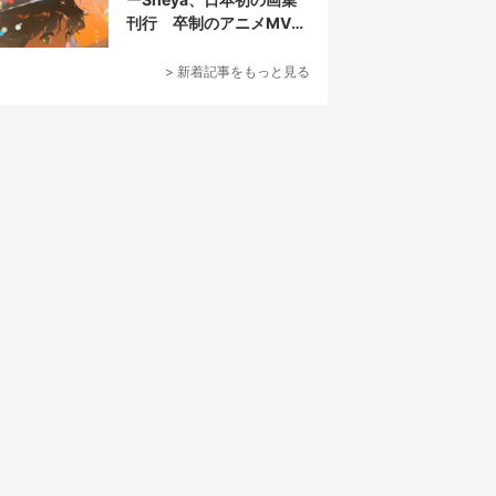
刊行 卒制のアニメMVが
話題の新鋭
> 新着記事をもっと見る