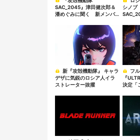
『攻殻機動隊
ロシア出身イリヤ・クブ
SAC_2045』津田健次郎＆
シノブ
潘めぐみに聞く 新メンバ
SAC_
ーとしての覚悟と信念
に込め
新『攻殻機動隊』 キャラ
フル3DCGアニメ
デザに気鋭のロシア人イラ
『ULT
ストレーター抜擢
決定「
たい」