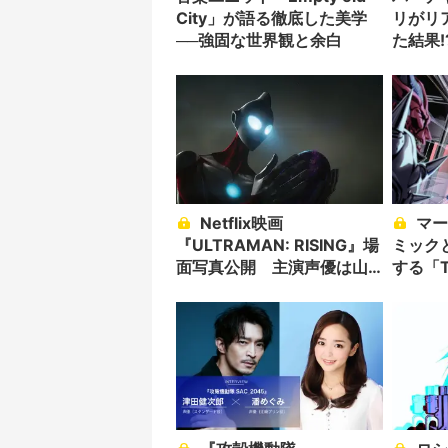
City」が語る徹底した美学
リがリ
──強固な世界観と余白
た結果!
Netflix映画
マーベル×BANDAI コ
『ULTRAMAN: RISING』場
ミック
面写真公開 主演声優は山
する「T
田裕貴
AVEN