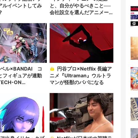
アルイベントしてみ
と、自分がやるべきこと──
?
会社設立を選んだアニメー
ター「のをか」の胸中
円谷プロ×Netflix 長編ア
とフィギュアが連動
ニメ『Ultraman』ウルトラ
ECH-ON
マンが怪獣のパパになる
GERS」