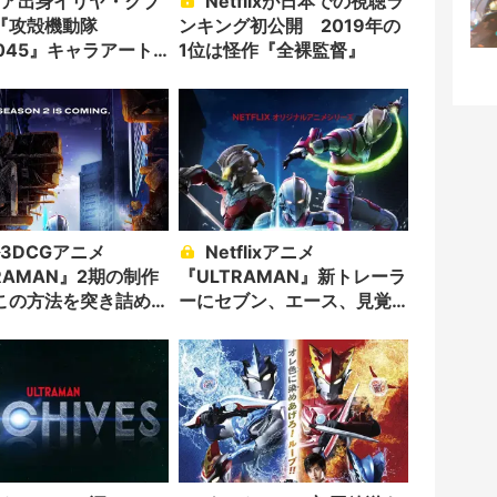
Netflixが日本での視聴ラ
『攻殻機動隊
ンキング初公開 2019年の
2045』キャラアート
1位は怪作『全裸監督』
た恋と尊敬
Netflixアニメ
RAMAN』2期の制作
『ULTRAMAN』新トレーラ
この方法を突き詰め
ーにセブン、エース、見覚
えある異星人も