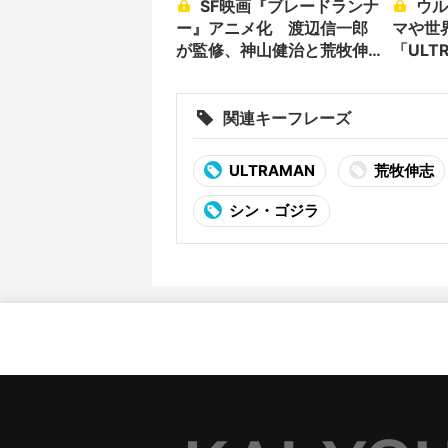
SF映画『ブレードランナ
ウルトラマンの深いテー
ー』アニメ化 渡辺信一郎
マや世
が監修、神山健治と荒牧伸
「ULT
志が監督
ARCH
関連キーフレーズ
ULTRAMAN
荒牧伸志
シン・ゴジラ