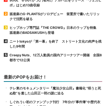
SOUL＇d OUTが“入門者向け”アルバムをリリース 「ウェカピ
ポ」はじめ13曲収録
舐達麻のG-PLANTSがソロデビュー 留置所で書いたリリッ
クで沈黙を破る
ヒップホップ専門誌『THE CROWD』日本のラップを特集
舐達麻のBADSAIKUSHら登場
ニートtokyoが「第一幕」を終了 ストリート文化の肉声を残
した9年間
Creepy Nuts、12万人動員の国内アリーナツアー開催 全国8
都市で12公演
最新のPOPをお届け！
テレ東のモキュメンタリー『魔法少女山田』書籍化 “唄うと死
ぬ歌”を遺した山田正一郎の謎に迫る
しぐれうい初のファンブック刊行 7年分の“事件簿”や歴代衣