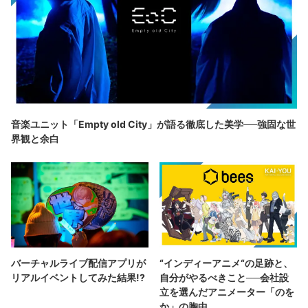
音楽ユニット「Empty old City」が語る徹底した美学──強固な世
界観と余白
バーチャルライブ配信アプリが
“インディーアニメ“の足跡と、
リアルイベントしてみた結果!?
自分がやるべきこと──会社設
立を選んだアニメーター「のを
か」の胸中