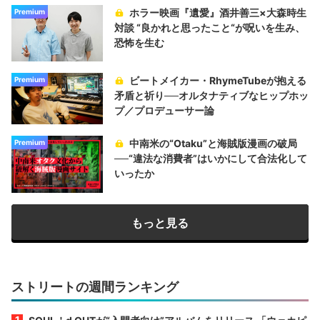
ホラー映画『遺愛』酒井善三×大森時生
Premium
対談 “良かれと思ったこと“が呪いを生み、
恐怖を生む
ビートメイカー・RhymeTubeが抱える
Premium
矛盾と祈り──オルタナティブなヒップホッ
プ／プロデューサー論
中南米の“Otaku”と海賊版漫画の破局
Premium
──“違法な消費者”はいかにして合法化して
いったか
もっと見る
ストリートの週間ランキング