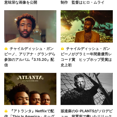
意味深な画像を公開
制作 監督はヒロ・ムライ
チャイルディッシュ・ガン
チャイルディッシュ・ガン
ビーノ、アリアナ・グランデら
ビーノがグラミー年間最優秀レ
参加のアルバム『3.15.20』配
コード賞 ヒップホップ受賞は
信
史上初
『アトランタ』Netflixで配
舐達麻のG-PLANTSがソロデビ
信 「This Is America」タッグ
ュー 留置所で書いたリリック