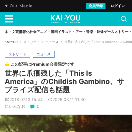
Our Media
会員登録
ログイン
本・文芸
情報化社会
アニメ・漫画
イラスト・アート
音楽・映像
ゲーム
ストリート
KAI-YOU
ストリート
ニュース
世界に爪痕残した「This Is America」のChi
ストリート
ニュース
この記事はPremium会員限定です
世界に爪痕残した「This Is
America」のChildish Gambino、サ
プライズ配信も話題
2018.07.13 15:44
2026.03.11 11:30
にいみなお
0