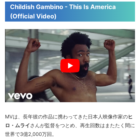
Childish Gambino - This Is America
(Official Video)
MVは、長年彼の作品に携わってきた日本人映像作家の
ヒ
ロ・ムライ
さんが監督をつとめ、再生回数はまたたく間に
世界で3億2,000万回。