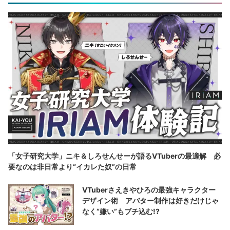
「女子研究大学」ニキ＆しろせんせーが語るVTuberの最適解 必
要なのは非日常より“イカレた奴”の日常
VTuberさえきやひろの最強キャラクター
デザイン術 アバター制作は好きだけじゃ
なく“嫌い”もブチ込む!?