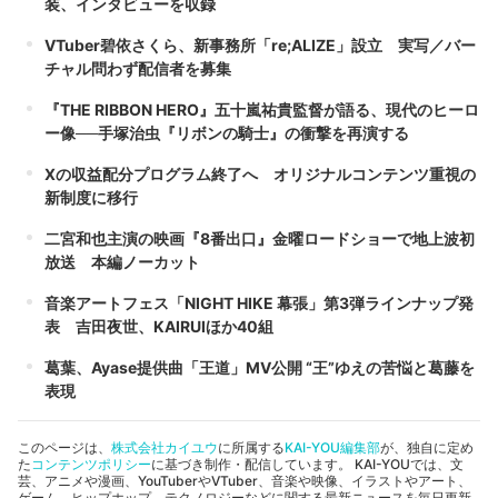
装、インタビューを収録
VTuber碧依さくら、新事務所「re;ALIZE」設立 実写／バー
チャル問わず配信者を募集
『THE RIBBON HERO』五十嵐祐貴監督が語る、現代のヒーロ
ー像──手塚治虫『リボンの騎士』の衝撃を再演する
Xの収益配分プログラム終了へ オリジナルコンテンツ重視の
新制度に移行
二宮和也主演の映画『8番出口』金曜ロードショーで地上波初
放送 本編ノーカット
音楽アートフェス「NIGHT HIKE 幕張」第3弾ラインナップ発
表 吉田夜世、KAIRUIほか40組
葛葉、Ayase提供曲「王道」MV公開 “王”ゆえの苦悩と葛藤を
表現
このページは、
株式会社カイユウ
に所属する
KAI-YOU編集部
が、独自に定め
た
コンテンツポリシー
に基づき制作・配信しています。 KAI-YOUでは、文
芸、アニメや漫画、YouTuberやVTuber、音楽や映像、イラストやアート、
ゲーム、ヒップホップ、テクノロジーなどに関する最新ニュースを毎日更新