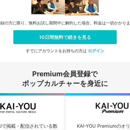
登録の方に限り、無料お試し期間中に解約した場合、料金は一切かかり
10日間無料で続きを見る
すでにアカウントをお持ちの方は
ログイン
会員登録する
Premium会員登録で
ログインする
ポップカルチャーを身近に
YOUで掲載・配信されている数
KAI-YOU Premium