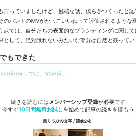
も言っていましたけど、極端な話、僕らがつくったと認
そのバンドのMVがかっこいいねって評価されるような
う点では、自分たちの表面的なブランディングに関して
果として、絶対譲れないみたいな部分は自然と残ってい
何でもできた
r mirror」では、Vampi...
続きを読むには
メンバーシップ登録
が必要です
今すぐ
10日間無料お試し
を始めて記事の続きを読もう
残り 5,819文字 / 画像2枚