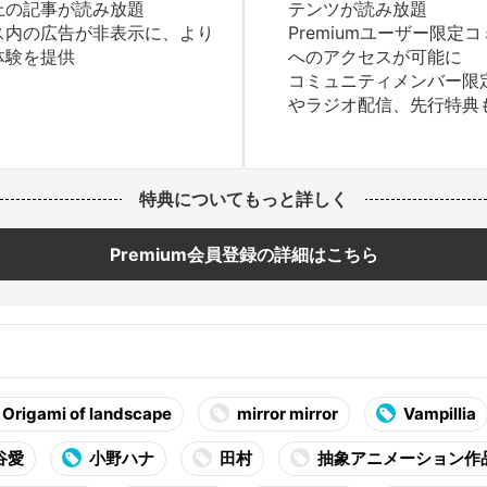
上の記事が読み放題
テンツが読み放題
ス内の広告が非表示に、より
Premiumユーザー限定
体験を提供
へのアクセスが可能に
コミュニティメンバー限
やラジオ配信、先行特典
特典についてもっと詳しく
Premium会員登録の詳細はこちら
Origami of landscape
mirror mirror
Vampillia
谷愛
小野ハナ
田村
抽象アニメーション作