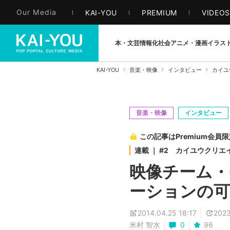
Our Media
KAI-YOU
PREMIUM
VIDEO
本・文芸
情報化社会
アニメ・漫画
イラス
KAI-YOU
音楽・映像
インタビュー
カイユ
音楽・映像
インタビュー
この記事はPremium会員
連載 ｜ #2 カイユウクリ
映像チーム・O
ーションの可
2014.04.25 18:17
2023
米村 智水
0
96