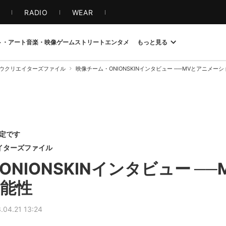
S
RADIO
WEAR
ト・アート
音楽・映像
ゲーム
ストリート
エンタメ
もっと見る
ウクリエイターズファイル
映像チーム・ONIONSKINインタビュー ──MVとアニメー
限定です
エイターズファイル
NIONSKINインタビュー ─
能性
.04.21 13:24