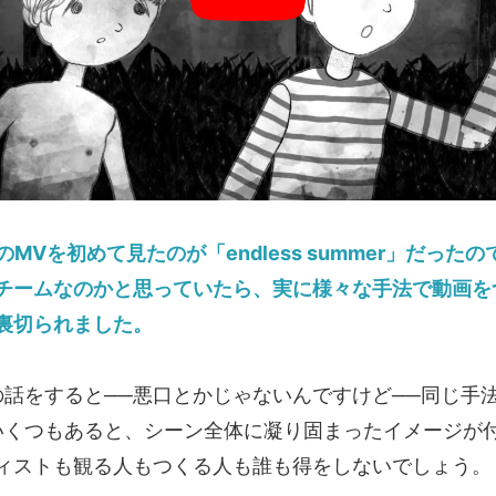
INのMVを初めて見たのが「endless summer」だっ
チームなのかと思っていたら、実に様々な手法で動画を
裏切られました。
話をすると──悪口とかじゃないんですけど──同じ手
いくつもあると、シーン全体に凝り固まったイメージが
ィストも観る人もつくる人も誰も得をしないでしょう。