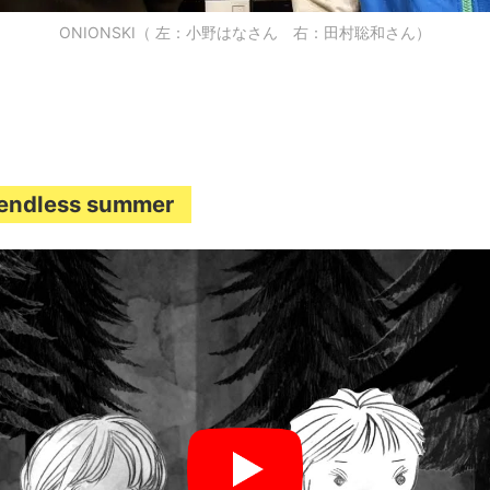
ONIONSKI（ 左：小野はなさん 右：田村聡和さん）
- endless summer