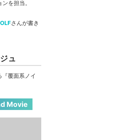
ョンを担当。
OLF
さんが書き
ージュ
る『覆面系ノイ
vie‬‬‬