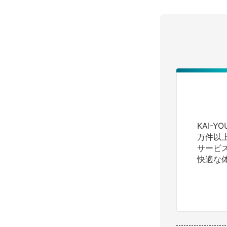
KAI-
万件以
サービ
快適な