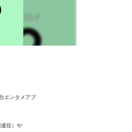
合エンタメアプ
瀬遙役）や