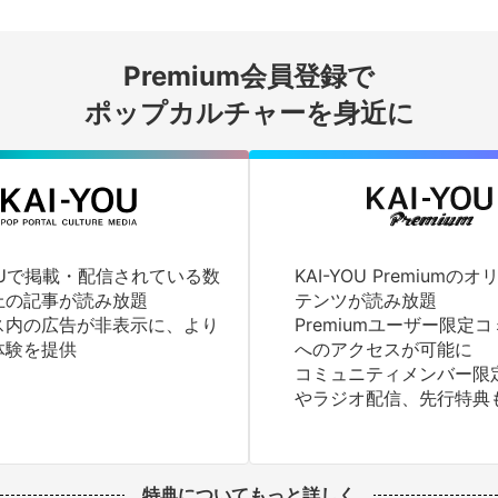
会員登録する
Premium会員登録で
ログインする
ポップカルチャーを身近に
YOUで掲載・配信されている数
KAI-YOU Premium
上の記事が読み放題
テンツが読み放題
ス内の広告が非表示に、より
Premiumユーザー限定
体験を提供
へのアクセスが可能に
コミュニティメンバー限
やラジオ配信、先行特典
特典についてもっと詳しく