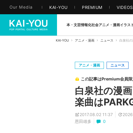
Our Media
KAI-YOU
PREMIUM
VIDEO
本・文芸
情報化社会
アニメ・漫画
イラス
KAI-YOU
アニメ・漫画
ニュース
白泉社の
アニメ・漫画
ニュース
この記事はPremium会員
白泉社の漫画
楽曲はPARKG
2017.08.02 11:37
2026
恩田雄多
0