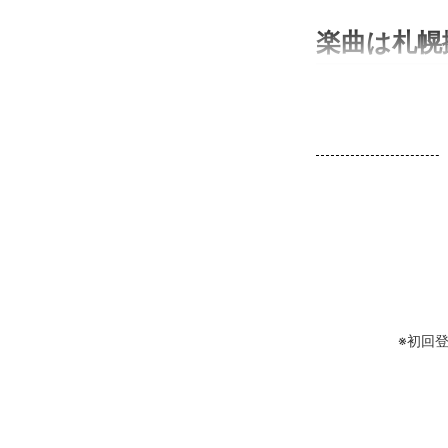
楽曲は札幌拠
※初回