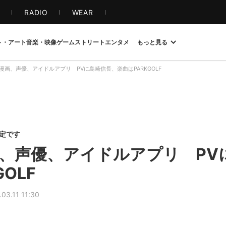
S
RADIO
WEAR
ト・アート
音楽・映像
ゲーム
ストリート
エンタメ
もっと見る
漫画、声優、アイドルアプリ PVに島崎信長、楽曲はPARKGOLF
限定です
、声優、アイドルアプリ PV
OLF
.03.11 11:30