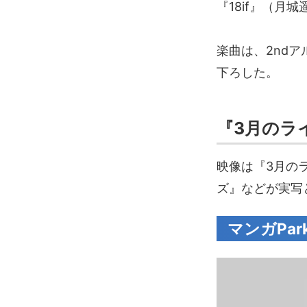
『18if』（月
楽曲は、2ndア
下ろした。
『3月のラ
映像は『3月の
ズ』などが実写
マンガPark