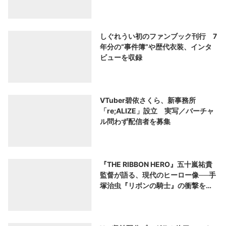
しぐれうい初のファンブック刊行 7
年分の“事件簿”や歴代衣装、インタ
ビューを収録
VTuber碧依さくら、新事務所
「re;ALIZE」設立 実写／バーチャ
ル問わず配信者を募集
『THE RIBBON HERO』五十嵐祐貴
監督が語る、現代のヒーロー像──手
塚治虫『リボンの騎士』の衝撃を再
演する