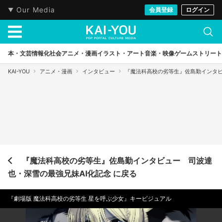
Our Media
会員登録
ログイン
本・文芸
情報化社会
アニメ・漫画
イラスト・アート
音楽・映像
ゲーム
ストリート
KAI-YOU
アニメ・漫画
インタビュー
『魔法科高校の劣等生』佐島勤インタビ
『魔法科高校の劣等生』佐島勤インタビュー 司波達
也・深雪の最強兄妹AI化記念 に戻る
『劇場版 魔法科高校の劣等生 星を呼ぶ少女』キービジュアル