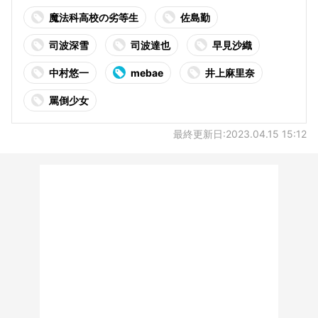
魔法科高校の劣等生
佐島勤
司波深雪
司波達也
早見沙織
中村悠一
mebae
井上麻里奈
罵倒少女
最終更新日:2023.04.15 15:12