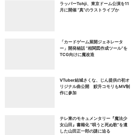
ラッパーTohji、東京ドーム公演を11
月に開催 “真”のラストライブか
「カードゲーム展開ジェネレータ
ー」開発秘話 “相関図作成ツール”を
TCG向けに魔改造
VTuber結城さくな、じん提供の初オ
リジナル曲公開 鮫升コモリもMV制
作に参加
テレ東のモキュメンタリー『魔法少
女山田』書籍化 “唄うと死ぬ歌”を遺
した山田正一郎の謎に迫る