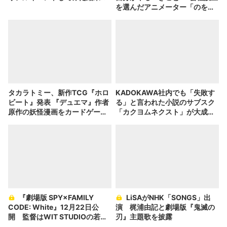
を選んだアニメーター「のを
か」の胸中
タカラトミー、新作TCG『ホロ
KADOKAWA社内でも「失敗す
ビート』発表 『デュエマ』作者
る」と言われた小説のサブスク
原作の妖怪漫画をカードゲーム
「カクヨムネクスト」が大成功
化
した話
『劇場版 SPY×FAMILY
LiSAがNHK「SONGS」出
CODE: White』12月22日公
演 梶浦由記と劇場版『鬼滅の
開 監督はWIT STUDIOの若手
刃』主題歌を披露
片桐崇